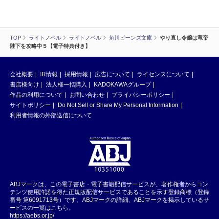
TOP
ライトノベル
ライトノベル
角川ビーンズ文庫
やり直し令嬢は竜帝
陛下を攻略中５【電子特典付き】
会社概要
IR情報
採用情報
広告について
ライセンスについて
書店様向け
法人様一括購入
KADOKAWAグループ
作品の利用について
お問い合わせ
プライバシーポリシー
サイトポリシー
Do Not Sell or Share My Personal Information
利用者情報の外部送信について
ABJマークは、この電子書店・電子書籍配信サービスが、著作権者からコン
テンツ使用許諾を得た正規版配信サービスであることを示す登録商標（登録
番号 第6091713号）です。ABJマークの詳細、ABJマークを掲示しているサ
ービスの一覧はこちら。
https://aebs.or.jp/