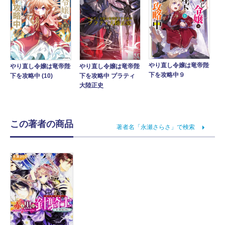
やり直し令嬢は竜帝陛
やり直し令嬢は竜帝陛
やり直し令嬢は竜帝陛
下を攻略中９
下を攻略中 (10)
下を攻略中 プラティ
大陸正史
この著者の商品
著者名「永瀬さらさ」で検索