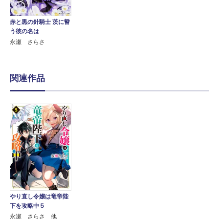
赤と黒の針騎士 茨に誓
う彼の名は
永瀬 さらさ
関連作品
やり直し令嬢は竜帝陛
下を攻略中５
永瀬 さらさ 他