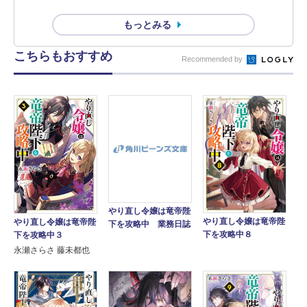
もっとみる
こちらもおすすめ
Recommended by
やり直し令嬢は竜帝陛
やり直し令嬢は竜帝陛
やり直し令嬢は竜帝陛
下を攻略中 業務日誌
下を攻略中８
下を攻略中３
永瀬さらさ 藤未都也