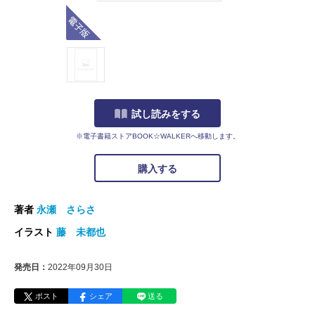
電子版
試し読みをする
※電子書籍ストアBOOK☆WALKERへ移動します。
購入する
著者
永瀬 さらさ
イラスト
藤 未都也
発売日：
2022年09月30日
ポスト
シェア
送る