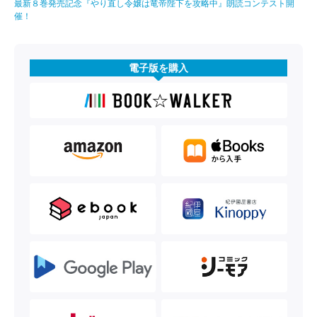
最新８巻発売記念『やり直し令嬢は竜帝陛下を攻略中』朗読コンテスト開
催！
電子版を購入