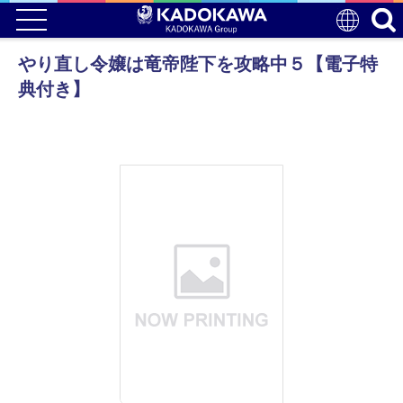
やり直し令嬢は竜帝陛下を攻略中５【電子特
典付き】