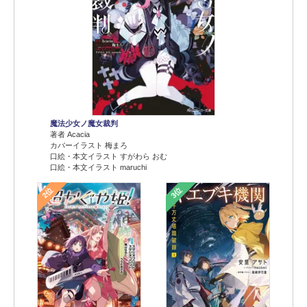
魔法少女ノ魔女裁判
著者 Acacia
カバーイラスト 梅まろ
口絵・本文イラスト すがわら おむ
口絵・本文イラスト maruchi
2位
3位