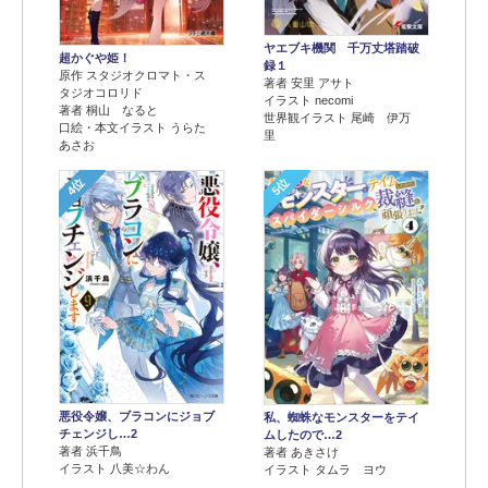
ヤエブキ機関 千万丈塔踏破
超かぐや姫！
録１
原作 スタジオクロマト・ス
著者 安里 アサト
タジオコロリド
イラスト necomi
著者 桐山 なると
世界観イラスト 尾崎 伊万
口絵・本文イラスト うらた
里
あさお
4位
5位
悪役令嬢、ブラコンにジョブ
私、蜘蛛なモンスターをテイ
チェンジし…2
ムしたので…2
著者 浜千鳥
著者 あきさけ
イラスト 八美☆わん
イラスト タムラ ヨウ