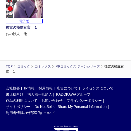
電子版
後宮の検屍女官 １
おの秋人 他
TOP
コミック
コミックス
MFコミックス ジーンシリーズ
後宮の検屍女
官 １
会社概要
IR情報
採用情報
広告について
ライセンスについて
書店様向け
法人様一括購入
KADOKAWAグループ
作品の利用について
お問い合わせ
プライバシーポリシー
サイトポリシー
Do Not Sell or Share My Personal Information
利用者情報の外部送信について