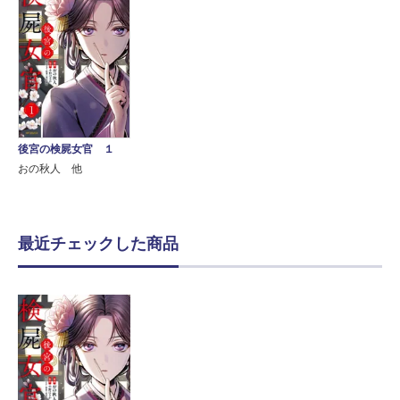
後宮の検屍女官 １
おの秋人 他
最近チェックした商品