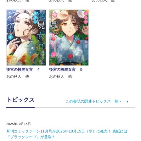
おの秋人 他
おの秋人 他
おの秋人 他
後宮の検屍女官 ４
後宮の検屍女官 ５
おの秋人 他
おの秋人 他
トピックス
この書誌の関連トピックス一覧へ
2025年10月15日
月刊コミックジーン11月号が2025年10月15日（水）に発売！ 表紙には
『ブラックシープ』が登場！