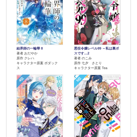
結界師の一輪華 8
悪役令嬢レベル99 ～私は裏ボ
著者 おだやか
スです…2
原作 クレハ
著者 のこみ
キャラクター原案 ボダック
原作 七夕 さとり
ス
キャラクター原案 Tea
4位
5位