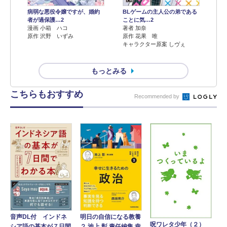
病弱な悪役令嬢ですが、婚約
BLゲームの主人公の弟である
者が過保護…2
ことに気…2
漫画 小箱 ハコ
著者 加奈
原作 沢野 いずみ
原作 花果 唯
キャラクター原案 しヴぇ
もっとみる
こちらもおすすめ
Recommended by
音声DL付 インドネ
明日の自信になる教養
呪ワレタ少年（２）
シア語の基本が７日間
２ 池上 彰 責任編集 幸