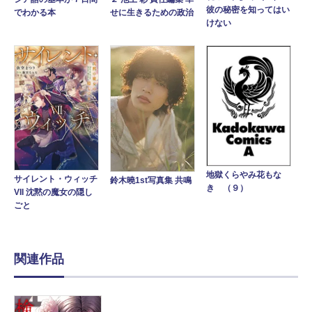
彼の秘密を知ってはい
でわかる本
せに生きるための政治
けない
地獄くらやみ花もな
サイレント・ウィッチ
鈴木曉1st写真集 共鳴
き （９）
VII 沈黙の魔女の隠し
ごと
関連作品