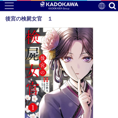
後宮の検屍女官 １
電子版