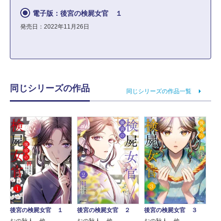
電子版：後宮の検屍女官 １
発売日：2022年11月26日
同じシリーズの作品
同じシリーズの作品一覧
後宮の検屍女官 １
後宮の検屍女官 ２
後宮の検屍女官 ３