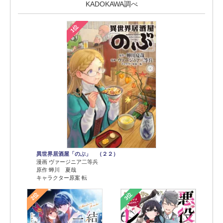
KADOKAWA調べ
1位
異世界居酒屋「のぶ」 （２２）
漫画 ヴァージニア二等兵
原作 蝉川 夏哉
キャラクター原案 転
2位
3位