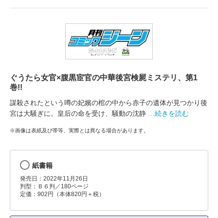
ぐうたら女官×腹黒宦官の中華後宮検屍ミステリ、第1
巻!!
謀殺されたという噂の妃嬪の棺の中から赤子の遺体が見つかり後
宮は大騒ぎに。皇后の命を受け、騒動の沈静
…続きを読む
※画像は表紙及び帯等、実際とは異なる場合があります。
紙書籍
発売日：2022年11月26日
判型：Ｂ６判／180ページ
定価：902円（本体820円＋税）