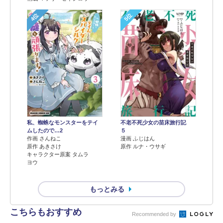
4位
5位
不老不死少女の苗床旅行記
私、蜘蛛なモンスターをテイ
５
ムしたので…2
漫画 ふじはん
作画 さんねこ
原作 ルナ・ウサギ
原作 あきさけ
キャラクター原案 タムラ
ヨウ
もっとみる
こちらもおすすめ
Recommended by