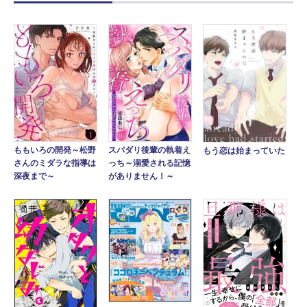
スパダリ後輩の執着え
ももいろの開発～松野
もう恋は始まっていた
っち～溺愛される記憶
さんのミダラな指導は
がありません！～
深夜まで～