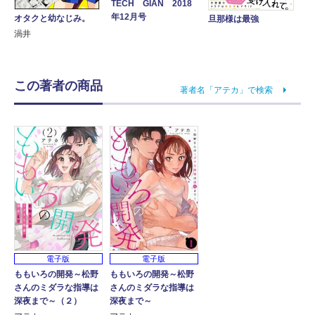
TECH GIAN 2018
年12月号
オタクと幼なじみ。
旦那様は最強
渦井
この著者の商品
著者名「アテカ」で検索
電子版
電子版
ももいろの開発～松野
ももいろの開発～松野
さんのミダラな指導は
さんのミダラな指導は
深夜まで～
深夜まで～（２）