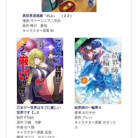
異世界居酒屋「のぶ」 （２２）
漫画 ヴァージニア二等兵
原作 蝉川 夏哉
キャラクター原案 転
2位
3位
乙女ゲー世界はモブに厳しい
結界師の一輪華 8
世界です【…2
著者 おだやか
制作 FTops
原作 クレハ
原作 三嶋 与夢
キャラクター原案 ボダック
作画 行々狸
ス
キャラクター原案 孟達
構成 マツリ セイシロウ