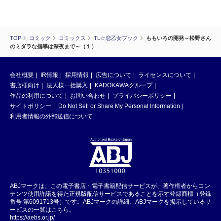
TOP
コミック
コミックス
TL☆恋乙女ブック
ももいろの開発～松野さん
のミダラな指導は深夜まで～（１）
会社概要
IR情報
採用情報
広告について
ライセンスについて
書店様向け
法人様一括購入
KADOKAWAグループ
作品の利用について
お問い合わせ
プライバシーポリシー
サイトポリシー
Do Not Sell or Share My Personal Information
利用者情報の外部送信について
ABJマークは、この電子書店・電子書籍配信サービスが、著作権者からコン
テンツ使用許諾を得た正規版配信サービスであることを示す登録商標（登録
番号 第6091713号）です。ABJマークの詳細、ABJマークを掲示しているサ
ービスの一覧はこちら。
https://aebs.or.jp/