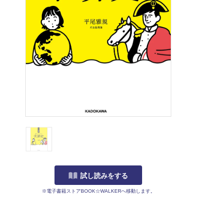
1
/
7
試し読みをする
※電子書籍ストアBOOK☆WALKERへ移動します。