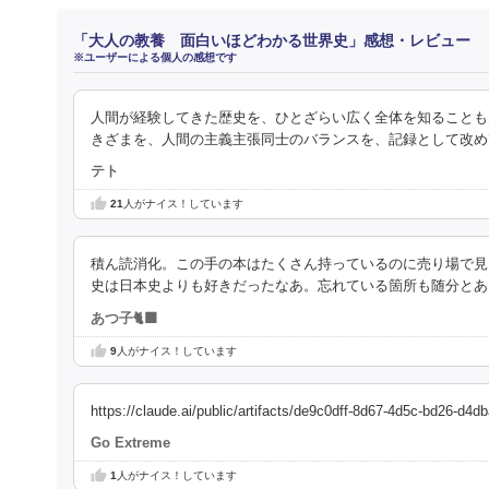
「大人の教養 面白いほどわかる世界史」感想・レビュー
※ユーザーによる個人の感想です
人間が経験してきた歴史を、ひとざらい広く全体を知ることも
きざまを、人間の主義主張同士のバランスを、記録として改め
テト
21
人がナイス！しています
積ん読消化。この手の本はたくさん持っているのに売り場で見
史は日本史よりも好きだったなあ。忘れている箇所も随分とあ
あつ子🐈‍⬛
9
人がナイス！しています
https://claude.ai/public/artifacts/de9c0dff-8d67-4d5c-bd26-d4d
Go Extreme
1
人がナイス！しています