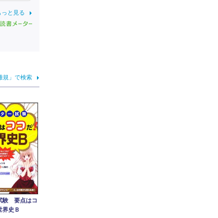
もっと見る
雅規」で検索
試験 要点はコ
世界史Ｂ