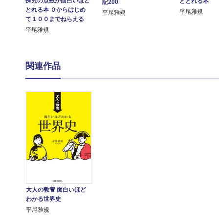
探究の点数が面白いほど
どとれる本
記200
とれる本 ０からはじめ
平尾雅規
平尾雅規
て１００までねらえる
平尾雅規
関連作品
大人の教養 面白いほど
わかる世界史
平尾雅規