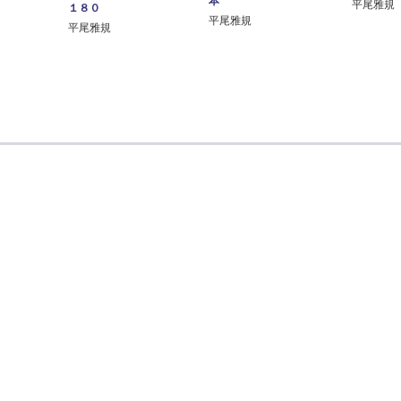
本
平尾雅規
１８０
平尾雅規
平尾雅規