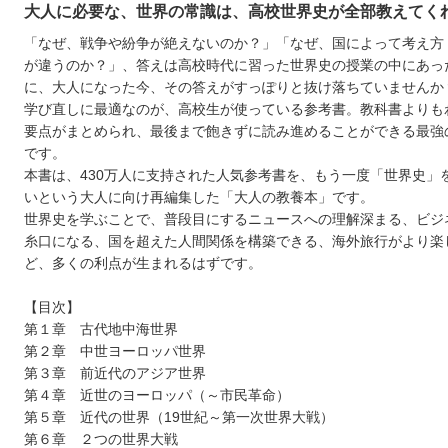
大人に必要な、世界の常識は、高校世界史が全部教えてく
「なぜ、戦争や紛争が絶えないのか？」「なぜ、国によって考え方
が違うのか？」、答えは高校時代に習った世界史の授業の中にあっ
に、大人になった今、その答えがすっぽりと抜け落ちていませんか
学び直しに最適なのが、高校生が使っている参考書。教科書よりも
要点がまとめられ、最後まで飽きずに読み進めることができる最強
です。
本書は、430万人に支持された人気参考書を、もう一度「世界史」
いという大人に向け再編集した「大人の教養本」です。
世界史を学ぶことで、普段目にするニュースへの理解深まる、ビジ
糸口になる、国を超えた人間関係を構築できる、海外旅行がより楽
ど、多くの利点が生まれるはずです。
【目次】
第１章 古代地中海世界
第２章 中世ヨーロッパ世界
第３章 前近代のアジア世界
第４章 近世のヨーロッパ（～市民革命）
第５章 近代の世界（19世紀～第一次世界大戦）
第６章 ２つの世界大戦