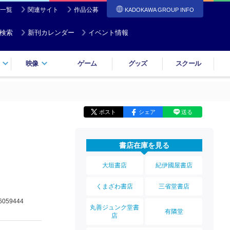
一覧
関連サイト
作品公募
KADOKAWA GROUP INFO
検索
新刊カレンダー
イベント情報
映像
ゲーム
グッズ
スクール
ポスト
シェア
送る
書店在庫を見る
大垣書店
紀伊國屋書店
くまざわ書店
三省堂書店
6059444
丸善ジュンク堂書
有隣堂
店