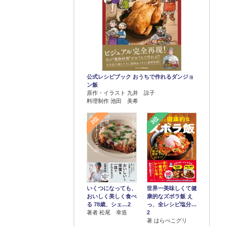
公式レシピブック おうちで作れるダンジョ
ン飯
原作・イラスト 九井 諒子
料理制作 池田 美希
2位
3位
世界一美味しくて健
いくつになっても、
康的なズボラ飯 え
おいしく美しく食べ
っ、全レシピ塩分…
る 78歳、シェ…2
2
著者 松尾 幸造
著 はらぺこグリ