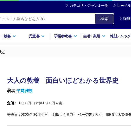
カテゴリ・ジャンル一覧
レーベル
検索
詳細
一般書
児童書
学習参考書
生活
実用
雑誌
ムック
・
・
界史
大人の教養 面白いほどわかる世界史
著者
平尾雅規
定価：
1,650
円 （本体
1,500
円＋税）
発売日：
2023年03月29日
判型：
Ａ５判
ページ数：
256
ISBN：
978404