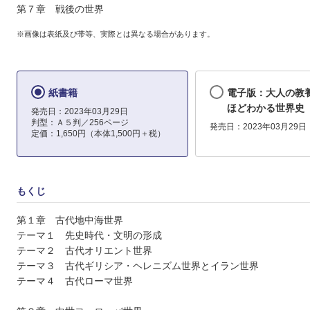
第７章 戦後の世界
※画像は表紙及び帯等、実際とは異なる場合があります。
紙書籍
電子版：大人の教養
ほどわかる世界史
発売日：2023年03月29日
判型：Ａ５判／256ページ
発売日：2023年03月29日
定価：1,650円（本体1,500円＋税）
もくじ
第１章 古代地中海世界
テーマ１ 先史時代・文明の形成
テーマ２ 古代オリエント世界
テーマ３ 古代ギリシア・ヘレニズム世界とイラン世界
テーマ４ 古代ローマ世界