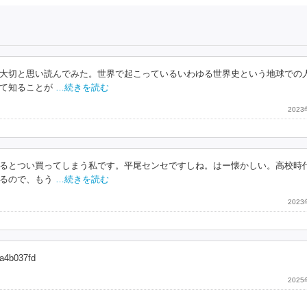
大切と思い読んでみた。世界で起こっているいわゆる世界史という地球での
て知ることが
…続きを読む
202
るとつい買ってしまう私です。平尾センセですしね。はー懐かしい。高校時
るので、もう
…続きを読む
202
ba4b037fd
202