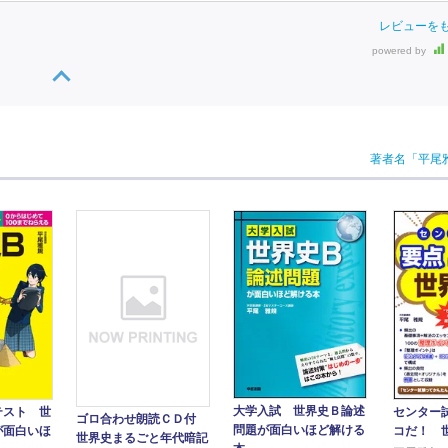
レビューを
powered by
著者名「平尾
大学入試 世界史Ｂ論述
テスト 世
センター
ゴロ合わせ朗読ＣＤ付
問題が面白いほど解ける
が面白いほ
コだ！ 
世界史まるごと年代暗記