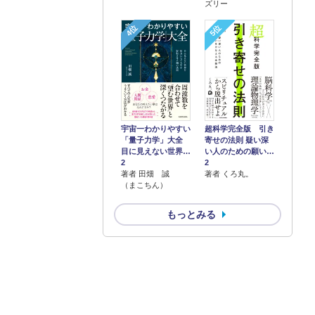
ズリー
4位
5位
宇宙一わかりやすい
超科学完全版 引き
「量子力学」大全
寄せの法則 疑い深
目に見えない世界…
い人のための願い…
2
2
著者 田畑 誠
著者 くろ丸。
（まこちん）
もっとみる