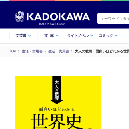
文芸書
文庫
ライトノベル
コミック
TOP
生活・実用書
生活・実用書
大人の教養 面白いほどわかる世