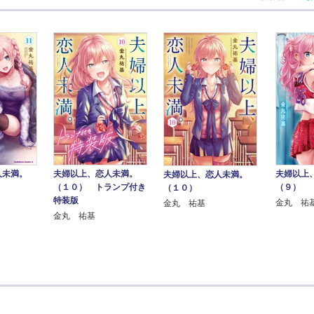
人未満。
夫婦以上、恋人未満。
夫婦以上
夫婦以上、恋人未満。
（１０） トランプ付き
（９）
（１０）
特装版
金丸 祐
金丸 祐基
金丸 祐基