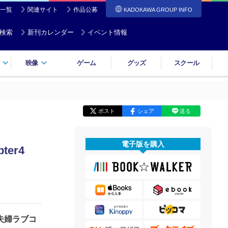
一覧
関連サイト
作品公募
KADOKAWA GROUP INFO
検索
新刊カレンダー
イベント情報
映像
ゲーム
グッズ
スクール
ポスト
シェア
送る
電子版を購入
er4
夫婦ラブコ