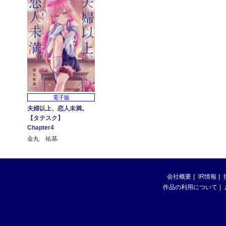
電子版
夫婦以上、恋人未満。
【タテスク】
Chapter4
金丸 祐基
会社概要
IR情報
作品の利用について