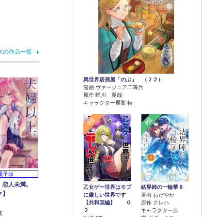
ズの作品一覧
異世界居酒屋「のぶ」 （２２）
漫画 ヴァージニア二等兵
原作 蝉川 夏哉
キャラクター原案 転
2位
3位
電子版
、恋人未満。
乙女ゲー世界はモブ
結界師の一輪華 8
スク】
に厳しい世界です
著者 おだやか
【共和国編】 ０
原作 クレハ
２
キャラクター原
基