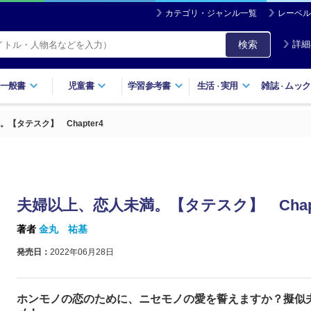
カテゴリ・ジャンル一覧
レーベル
検索
詳細
一般書
児童書
学習参考書
生活
実用
雑誌
ムック
・
・
【タテスク】 Chapter4
夫婦以上、恋人未満。【タテスク】 Chapt
著者
金丸 祐基
発売日：
2022年06月28日
ホンモノの恋のために、ニセモノの愛を誓えますか？擬似