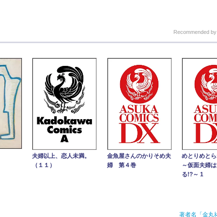
Recommended b
夫婦以上、恋人未満。
金魚屋さんのかりそめ夫
めとりめとら
（１１）
婦 第４巻
～仮面夫婦は
る!?～ 1
著者名「金丸