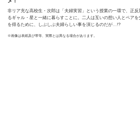
メ！
非リア充な高校生・次郎は「夫婦実習」という授業の一環で、正反
るギャル・星と一緒に暮らすことに。二人は互いの想い人とペアを
を得るために、しぶしぶ夫婦らしい事を演じるのだが…!?
※画像は表紙及び帯等、実際とは異なる場合があります。