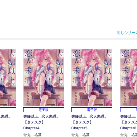
同じシリー
版
電子版
電子版
人未満。
夫婦以上、恋人未満。
夫婦以上、恋人未満。
夫婦以上
】
【タテスク】
【タテスク】
【タテ
Chapter4
Chapter5
Chapter6
金丸 祐基
金丸 祐基
金丸 祐