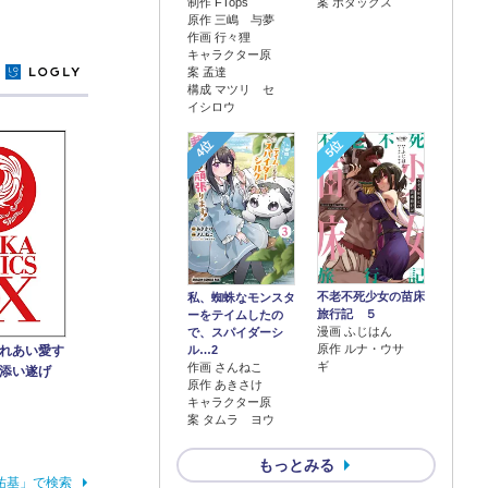
制作 FTops
案 ボダックス
原作 三嶋 与夢
作画 行々狸
キャラクター原
案 孟達
y
構成 マツリ セ
イシロウ
4位
5位
不老不死少女の苗床
私、蜘蛛なモンスタ
旅行記 ５
ーをテイムしたの
漫画 ふじはん
で、スパイダーシ
原作 ルナ・ウサ
ル…2
れあい愛す
ギ
作画 さんねこ
添い遂げ
原作 あきさけ
キャラクター原
案 タムラ ヨウ
もっとみる
祐基」で検索