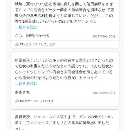
紙幣に変わりつつある市場に偽札を回して信用崩壊をさせ
てミツゴシ商会とガーター商会の商会連合を崩壊させ て雪
狐商会が漁夫の利を得ようと暗躍していた。だが、、この
巻で1番美味しい役だったのはデルタだ！シドは
…続きを読む
こも 旧柏バカ一代
2023年09月25日
21
人がナイス！しています
新章突入！というかユキメの存在する意味とは？だったの
で彼女の出番をだそうかなという話ですわ。そんな彼女か
らシャドウにミツゴシ商会と大商会連合が潰しあっている
から漁夫の利を得ようぜという提案にカッコイイ
…続きを読む
ささきち
2023年02月20日
9
人がナイス！しています
書籍既読、ジョン・スミス途中まで。ガンマの天丼につい
噴く（フェニックスこすりさんの鳳凰幻魔拳思い出した
ｗ）。