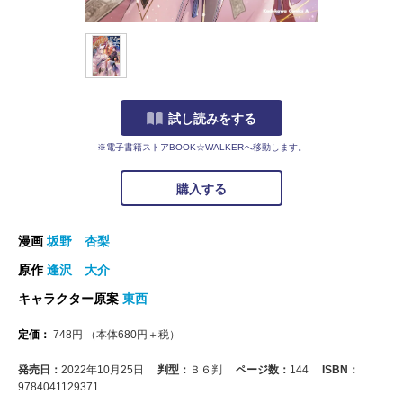
試し読みをする
※電子書籍ストアBOOK☆WALKERへ移動します。
購入する
漫画
坂野 杏梨
原作
逢沢 大介
キャラクター原案
東西
定価：
748
円
（本体
680
円＋税）
発売日：
2022年10月25日
判型：
Ｂ６判
ページ数：
144
ISBN：
9784041129371