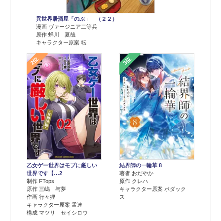
異世界居酒屋「のぶ」 （２２）
漫画 ヴァージニア二等兵
原作 蝉川 夏哉
キャラクター原案 転
2位
3位
乙女ゲー世界はモブに厳しい
結界師の一輪華 8
世界です【…2
著者 おだやか
制作 FTops
原作 クレハ
原作 三嶋 与夢
キャラクター原案 ボダック
作画 行々狸
ス
キャラクター原案 孟達
構成 マツリ セイシロウ