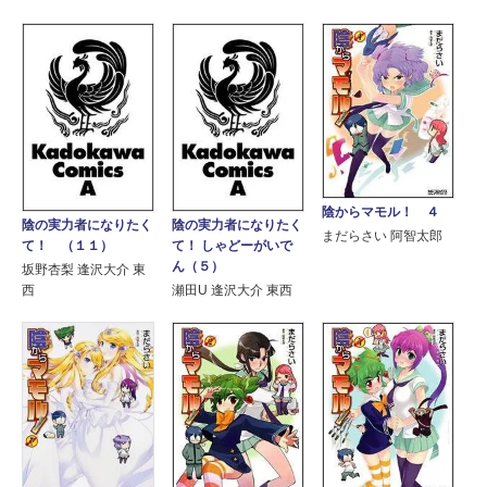
陰からマモル！ ４
陰の実力者になりたく
陰の実力者になりたく
まだらさい 阿智太郎
て！ （１１）
て！ しゃどーがいで
ん（５）
坂野杏梨 逢沢大介 東
西
瀬田U 逢沢大介 東西