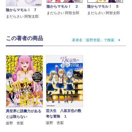
陰からマモル！ ２
陰からマモル！ ５
陰からマモル！ 7
まだらさい 阿智太郎
まだらさい 阿智太郎
まだらさい 阿智太郎
この著者の商品
著者名「坂野杏梨」で検索
芸大生 八坂京也の数
異世界に語彙力がある
奇な冒険 １
とは限らない
坂野 杏梨
坂野 杏梨