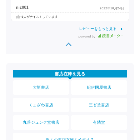
niz001
2022年10月24日
9
人がナイス！しています
レビューをもっと見る
powered by
書店在庫を見る
大垣書店
紀伊國屋書店
くまざわ書店
三省堂書店
丸善ジュンク堂書店
有隣堂
近くの書店在庫を検索する