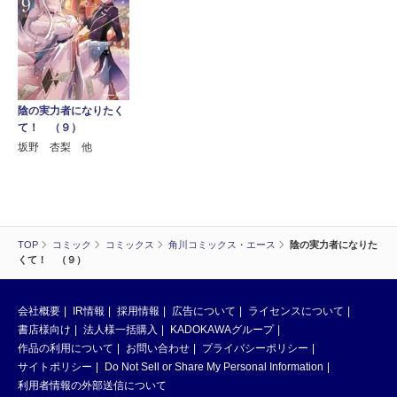
陰の実力者になりたく
て！ （９）
坂野 杏梨 他
TOP
コミック
コミックス
角川コミックス・エース
陰の実力者になりた
くて！ （９）
会社概要
IR情報
採用情報
広告について
ライセンスについて
書店様向け
法人様一括購入
KADOKAWAグループ
作品の利用について
お問い合わせ
プライバシーポリシー
サイトポリシー
Do Not Sell or Share My Personal Information
利用者情報の外部送信について