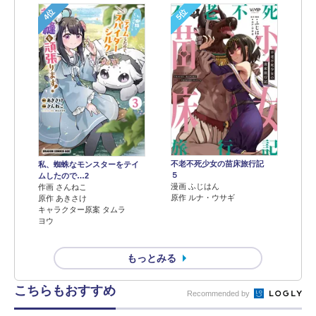
4位
5位
不老不死少女の苗床旅行記
私、蜘蛛なモンスターをテイ
５
ムしたので…2
漫画 ふじはん
作画 さんねこ
原作 ルナ・ウサギ
原作 あきさけ
キャラクター原案 タムラ
ヨウ
もっとみる
こちらもおすすめ
Recommended by