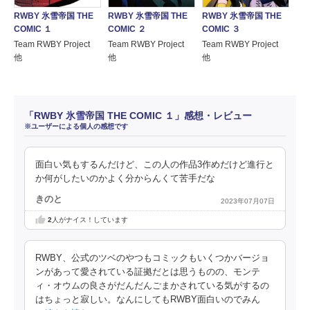
RWBY 氷雪帝国 THE
RWBY 氷雪帝国 THE
RWBY 氷雪帝国 THE
COMIC １
COMIC ２
COMIC ３
Team RWBY Project
Team RWBY Project
Team RWBY Project
他
他
他
「RWBY 氷雪帝国 THE COMIC １」感想・レビュー
※ユーザーによる個人の感想です
面白い気もするんだけど、この人の作品3作めだけど進行と
か何がしたいのかよく分からんくて苦手だな
きのと
2023年07月07日
2
人がナイス！しています
RWBY、公式のツベのやつもコミックもいくつかバージョ
ンがあって愛されている証拠だとは思うものの、モンテ
ィ・オウムの良さがだんだんごまかされている気がするの
はちょっと寂しい。なんにしてもRWBY面白いのでみん