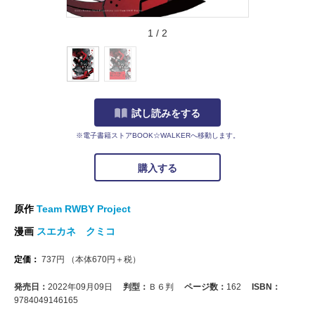
1
/
2
試し読みをする
※電子書籍ストアBOOK☆WALKERへ移動します。
購入する
原作
Team RWBY Project
漫画
スエカネ クミコ
定価：
737
円
（本体
670
円＋税）
発売日：
2022年09月09日
判型：
Ｂ６判
ページ数：
162
ISBN：
9784049146165