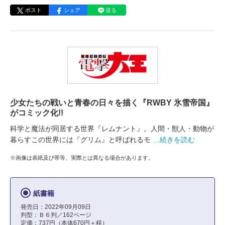
ポスト
シェア
送る
少女たちの戦いと青春の日々を描く『RWBY 氷雪帝国』
がコミック化!!
科学と魔法が同居する世界『レムナント』。人間・獣人・動物が
暮らすこの世界には『グリム』と呼ばれるモ
…続きを読む
※画像は表紙及び帯等、実際とは異なる場合があります。
紙書籍
発売日：2022年09月09日
判型：Ｂ６判／162ページ
定価：737円（本体670円＋税）