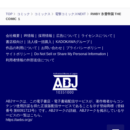
TOP
コミック
コミックス
電撃コミックスNEXT
RWBY 氷雪帝国 THE
COMIC １
会社概要
IR情報
採用情報
広告について
ライセンスについて
書店様向け
法人様一括購入
KADOKAWAグループ
作品の利用について
お問い合わせ
プライバシーポリシー
サイトポリシー
Do Not Sell or Share My Personal Information
利用者情報の外部送信について
ABJマークは、この電子書店・電子書籍配信サービスが、著作権者からコン
テンツ使用許諾を得た正規版配信サービスであることを示す登録商標（登録
番号 第6091713号）です。ABJマークの詳細、ABJマークを掲示しているサ
ービスの一覧はこちら。
https://aebs.or.jp/