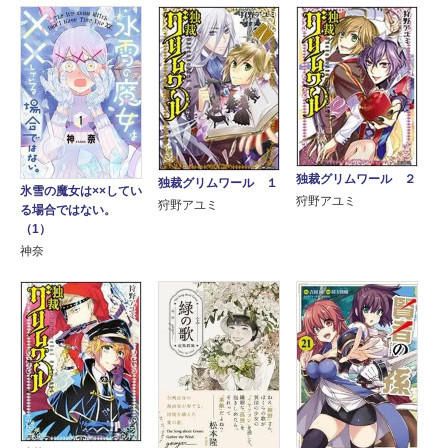
独裁グリムワール ２
独裁グリムワール １
氷雪の魔女は××してい
狩野アユミ
狩野アユミ
る場合ではない。
（1）
神奈