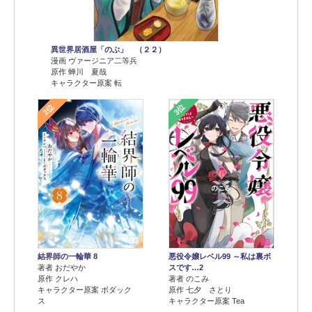
異世界居酒屋「のぶ」 （２２）
漫画 ヴァージニア二等兵
原作 蝉川 夏哉
キャラクター原案 転
2位
3位
結界師の一輪華 8
悪役令嬢レベル99 ～私は裏ボ
著者 おだやか
スです…2
原作 クレハ
著者 のこみ
キャラクター原案 ボダック
原作 七夕 さとり
ス
キャラクター原案 Tea