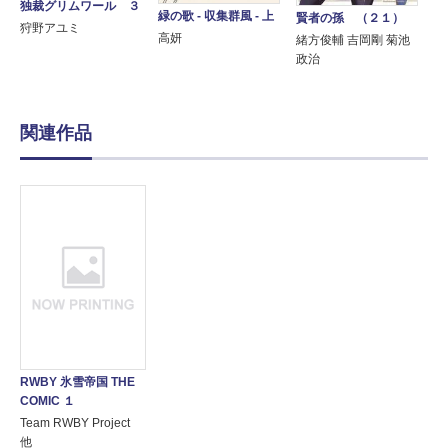
独裁グリムワール ３
緑の歌 - 収集群風 - 上
賢者の孫 （２１）
狩野アユミ
高妍
緒方俊輔 吉岡剛 菊池
政治
関連作品
RWBY 氷雪帝国 THE
COMIC １
Team RWBY Project
他