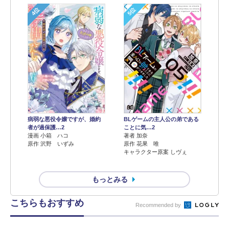
4位
5位
病弱な悪役令嬢ですが、婚約
BLゲームの主人公の弟である
者が過保護…2
ことに気…2
漫画 小箱 ハコ
著者 加奈
原作 沢野 いずみ
原作 花果 唯
キャラクター原案 しヴぇ
もっとみる
こちらもおすすめ
Recommended by