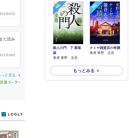
4位
5位
3年04月02日
また読み
殺人の門 下 新装
ナミヤ雑貨店の奇蹟
版
著者 東野 圭吾
2年11月29日
著者 東野 圭吾
もっとみる
もっと見る
y