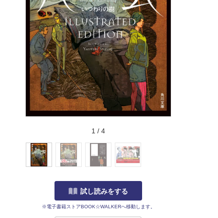
1
/
4
試し読みをする
※電子書籍ストアBOOK☆WALKERへ移動します。