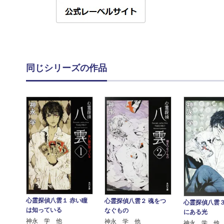
同じシリーズの作品
心霊探偵八雲１ 赤い瞳
心霊探偵八雲２ 魂をつ
心霊探偵八雲３
は知っている
なぐもの
にある光
神永 学 他
神永 学 他
神永 学 他