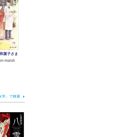
和菓子さま
-marsh
永学」で検索