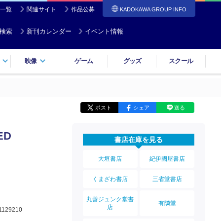
一覧
関連サイト
作品公募
KADOKAWA GROUP INFO
検索
新刊カレンダー
イベント情報
映像
ゲーム
グッズ
スクール
ポスト
シェア
送る
ED
書店在庫を見る
大垣書店
紀伊國屋書店
くまざわ書店
三省堂書店
丸善ジュンク堂書
有隣堂
店
1129210