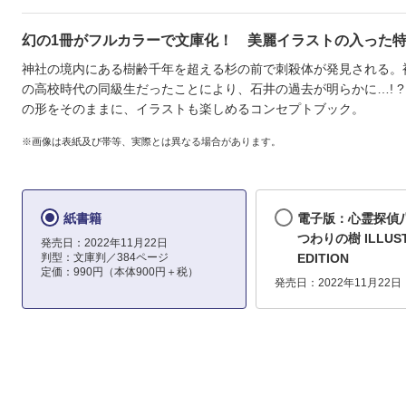
幻の1冊がフルカラーで文庫化！ 美麗イラストの入った
神社の境内にある樹齢千年を超える杉の前で刺殺体が発見される。
の高校時代の同級生だったことにより、石井の過去が明らかに…! ?
の形をそのままに、イラストも楽しめるコンセプトブック。
※画像は表紙及び帯等、実際とは異なる場合があります。
紙書籍
電子版：心霊探偵
つわりの樹 ILLUS
発売日：2022年11月22日
判型：文庫判／384ページ
EDITION
定価：990円（本体900円＋税）
発売日：2022年11月22日