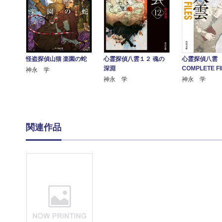
怪盗探偵山猫 楽園の蛇
心霊探偵八雲１２ 魂の
心霊探偵八
深淵
COMPLETE FI
神永 学
神永 学
神永 学
関連作品