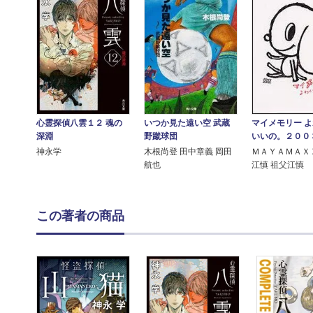
いつか見た遠い空 武蔵
マイメモリー 
心霊探偵八雲１２ 魂の
野蹴球団
いいの。２００
深淵
木根尚登 田中章義 岡田
ＭＡＹＡＭＡＸ
神永学
航也
江慎 祖父江慎
この著者の商品