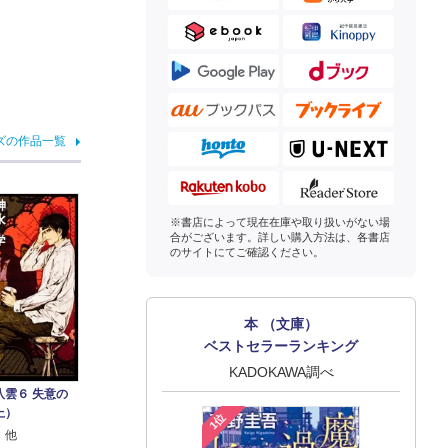
ズの作品一覧
※書店によって現在在庫や取り扱いがない場
合がございます。詳しい購入方法は、各書店
のサイトにてご確認ください。
本 （文庫）
ベストセラーランキング
KADOKAWA調べ
八雲６ 失意の
上）
1位
 他