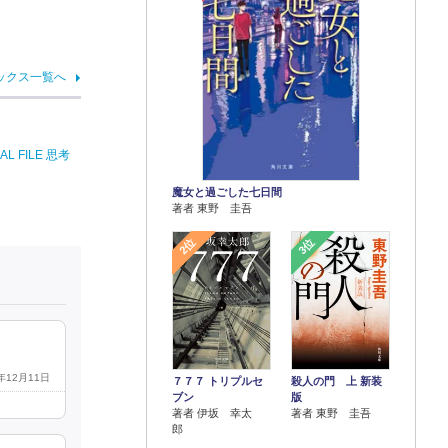
ックス一覧へ
FILE 思考
魔女と過ごした七日間
著者 東野 圭吾
2位
3位
2年12月11日
７７７ トリプルセ
殺人の門 上 新装
ブン
版
著者 伊坂 幸太
著者 東野 圭吾
郎