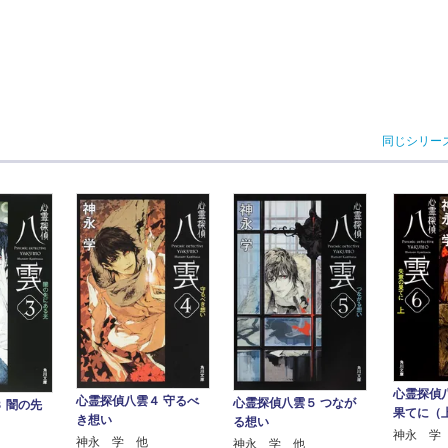
同じシリー
心霊探偵
心霊探偵八雲４ 守るべ
心霊探偵八雲５ つなが
 闇の先
果てに（
き想い
る想い
神永 学
神永 学 他
神永 学 他