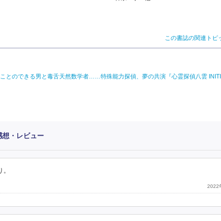
この書誌の関連トピ
できる男と毒舌天然数学者……特殊能力探偵、夢の共演『心霊探偵八雲 INITIAL 
」感想・レビュー
り。
202