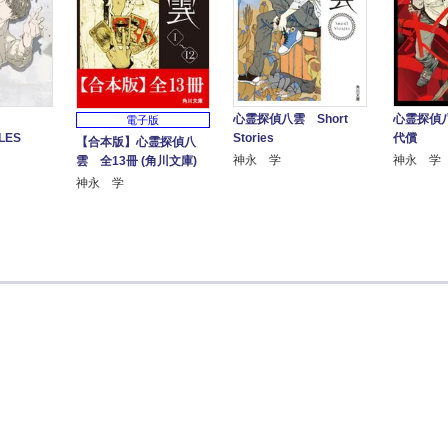
雲
心霊探偵八雲 Short
心霊探偵
電子版
LES
Stories
代償
【合本版】心霊探偵八
神永 学
神永 学
雲 全13冊 (角川文庫)
神永 学