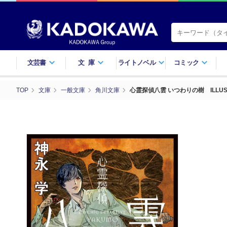
文芸書
文庫
ライトノベル
コミック
TOP
文庫
一般文庫
角川文庫
心霊探偵八雲 いつわりの樹 ILLUSTR