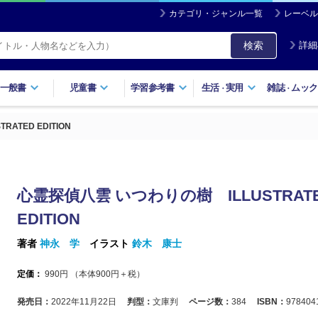
カテゴリ・ジャンル一覧
レーベル
検索
詳細
一般書
児童書
学習参考書
生活
実用
雑誌
ムック
・
・
ATED EDITION
心霊探偵八雲 いつわりの樹 ILLUSTRAT
EDITION
著者
神永 学
イラスト
鈴木 康士
定価：
990
円 （本体
900
円＋税）
発売日：
2022年11月22日
判型：
文庫判
ページ数：
384
ISBN：
978404