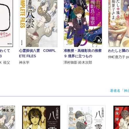
よわくて
心霊探偵八雲 COMPL
准教授・高槻彰良の推察
わたしと隣の
３
ETE FILES
９ 境界に立つもの
仲町鹿乃子 pon
Ｘ 祖父
神永学
澤村御影 鈴木次郎
著者名「神