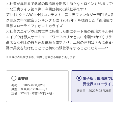
元社畜が異世界で念願の鍛冶屋を開店！新たなヒロインも登場して
ーな工房ライフ第３弾、今回は初の出張仕事です！
第4回カクヨムWeb小説コンテスト 異世界ファンタジー部門で大
クヨムの年間総合ランキング１位（2019年）を獲得した『鍛冶屋
世界スローライフ』がコミカライズ!!
元社畜のエイゾウは異世界に転生した際にチート級の鍛冶スキルを
エイゾウは獣人サーミャ、ドワーフのリケと共に念願の物づくりラ
高名な女剣士の持ち込み依頼も成功させ、工房の評判はさらに高ま
謎の美女を助けたことでと初の出張仕事をすることになり――!?
※画像は表紙及び帯等、実際とは異なる場合があります。
紙書籍
電子版：鍛冶屋で
異世界スローライ
発売日：2022年08月26日
判型：Ｂ６判／210ページ
発売日：2022年08月26日
定価：924円（本体840円＋税）