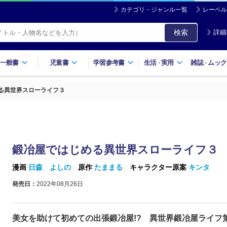
カテゴリ・ジャンル一覧
レーベル
検索
詳細
一般書
児童書
学習参考書
生活
実用
雑誌
ムック
・
・
る異世界スローライフ３
鍛冶屋ではじめる異世界スローライフ３
漫画
日森 よしの
原作
たままる
キャラクター原案
キンタ
発売日：
2022年08月26日
美女を助けて初めての出張鍛冶屋!? 異世界鍛冶屋ライフ