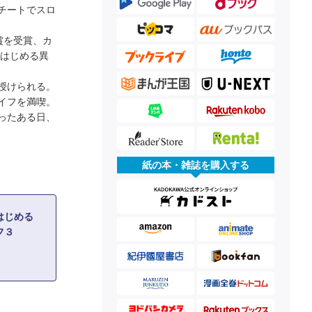
チートでスロ
賞を受賞、カ
ではじめる異
授けられる。
イフを満喫。
ったある日、
紙の本・雑誌を購入する
はじめる
フ３