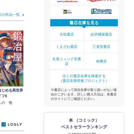
ズの作品一覧
書店在庫を見る
大垣書店
紀伊國屋書店
くまざわ書店
三省堂書店
丸善ジュンク堂書
有隣堂
店
近くの書店在庫を検索する
（書店在庫情報プロジェクト）
※書店によって現在在庫や取り扱いがない場
はじめる異世界
合がございます。詳しい購入方法は、各書店
イフ6
のサイトにてご確認ください。
しの 他
本 （コミック）
y
ベストセラーランキング