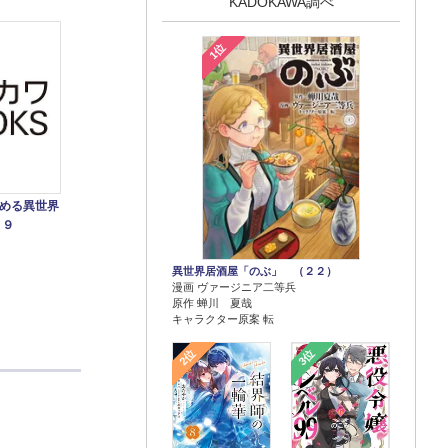
KADOKAWA調べ
1位
める異世界
 ９
異世界居酒屋「のぶ」 （２２）
漫画 ヴァージニア二等兵
原作 蝉川 夏哉
キャラクター原案 転
2位
3位