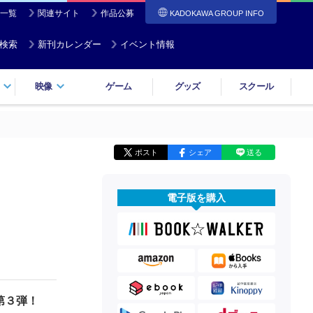
一覧
関連サイト
作品公募
KADOKAWA GROUP INFO
検索
新刊カレンダー
イベント情報
映像
ゲーム
グッズ
スクール
ポスト
シェア
送る
電子版を購入
第３弾！