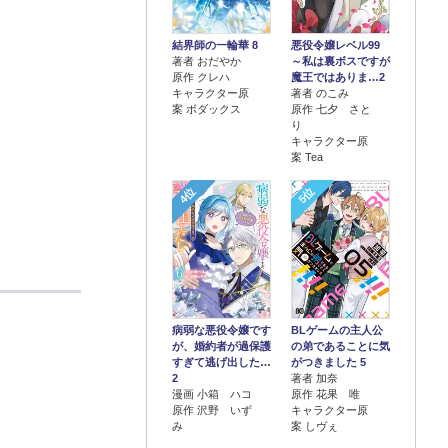
結界師の一輪華 8
悪役令嬢レベル99
著者 おだやか
～私は裏ボスですが
原作 クレハ
魔王ではありま…2
キャラクター原
著者 のこみ
案 ボダックス
原作 七夕 さと
り
キャラクター原
案 Tea
4位
5位
病弱な悪役令嬢です
BLゲームの主人公
が、婚約者が過保護
の弟であることに気
すぎて逃げ出した…
がつきました 5
2
著者 加奈
漫画 小箱 ハコ
原作 花果 唯
原作 沢野 いず
キャラクター原
み
案 しヴぇ