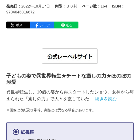
発売日：
2022年10月17日
判型：
Ｂ６判
ページ数：
164
ISBN：
9784046816672
ポスト
シェア
送る
子どもの姿で異世界転生★チートな癒しの力★ほのぼの
溺愛
異世界転生し、10歳の姿から再スタートしたショウ。女神から与
えられた「癒しの力」で人々を癒していた
…続きを読む
※画像は表紙及び帯等、実際とは異なる場合があります。
紙書籍