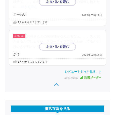
様子で。。。の巻。ショウの同郷の女の子の情報も拾えた
の
…続きを読む
えーわい
2025年05月12日
4
人がナイス！しています
お母さんとの関係性がなんともなぁ。。。丸くお
さまるんでしょうか。スローライフでほんわかしてるかと
思いきや割とシリアス。
がう
2023年02月14日
3
人がナイス！しています
レビューをもっと見る
powered by
書店在庫を見る