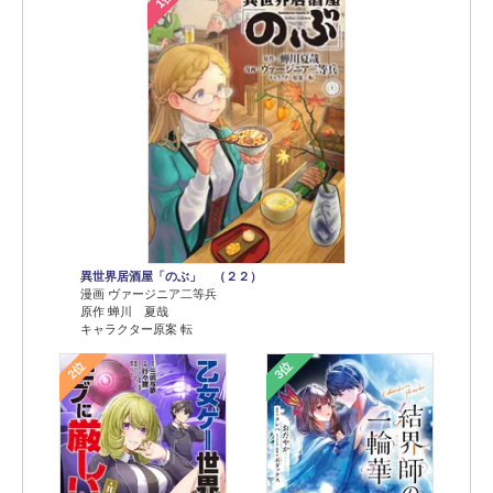
異世界居酒屋「のぶ」 （２２）
漫画 ヴァージニア二等兵
原作 蝉川 夏哉
キャラクター原案 転
2位
3位