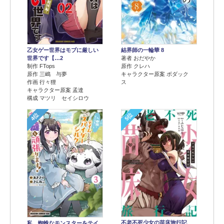
乙女ゲー世界はモブに厳しい
結界師の一輪華 8
世界です【…2
著者 おだやか
制作 FTops
原作 クレハ
原作 三嶋 与夢
キャラクター原案 ボダック
作画 行々狸
ス
キャラクター原案 孟達
構成 マツリ セイシロウ
4位
5位
不老不死少女の苗床旅行記
私、蜘蛛なモンスターをテイ