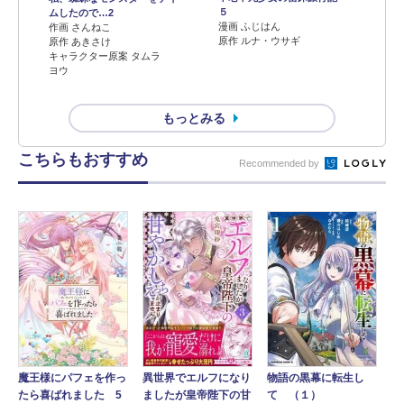
５
ムしたので…2
漫画 ふじはん
作画 さんねこ
原作 ルナ・ウサギ
原作 あきさけ
キャラクター原案 タムラ
ヨウ
もっとみる
こちらもおすすめ
Recommended by
魔王様にパフェを作っ
異世界でエルフになり
物語の黒幕に転生し
たら喜ばれました 5
ましたが皇帝陛下の甘
て （１）