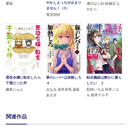
やかしえっちが止まり
要龍
瀬川はじめ 結城涼 な
ません！（3）
かむら
兎宮卯紗
悪役令嬢に転生したら
豚のレバーは加熱しろ
転生義経は静かに暮ら
千葉だった件
４
したい １
藤島じゅん
みなみ 逆井卓馬 遠坂
彩綺いろは 田井ノエ
あさぎ
ル 新井テル子
関連作品