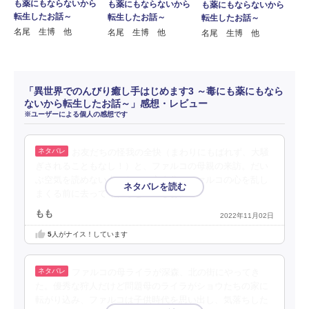
も薬にもならないから
も薬にもならないから
も薬にもならないから
転生したお話～
転生したお話～
転生したお話～
名尾 生博 他
名尾 生博 他
名尾 生博 他
「異世界でのんびり癒し手はじめます3 ～毒にも薬にもなら
ないから転生したお話～」感想・レビュー
※ユーザーによる個人の感想です
お友だちの怪我の全快（まわりにもばれず、大騒
ぎされることもなし！）と、ファルコの母親の来訪。だい
ぶ空気を読めない人みたい。主人公とファルコの心を乱し
まくる前に去ってくれるといいなぁ。
もも
2022年11月02日
5
人がナイス！しています
ファルコの母ライラが深森、北の街にやってき
た。優秀な狩人だけど問題母のライラがショウたちの家に
転がり込み、ファルコは子供時代を思い出し、気落ちした