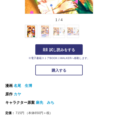
1
/
4
試し読みをする
※電子書籍ストアBOOK☆WALKERへ移動します。
購入する
漫画
名尾 生博
原作
カヤ
キャラクター原案
麻先 みち
定価：
715
円
（本体
650
円＋税）