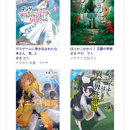
デスゲームに巻き込まれた山
ほうかごがかり７ 立穎小学校
本さん、気…2
著者 甲田 学人
著者 ぽち
イラスト ぴおてぐ
イラスト 久賀 フーナ
4位
5位