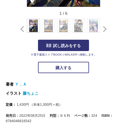
1
/
6
試し読みをする
※電子書籍ストアBOOK☆WALKERへ移動します。
購入する
著者
Ｙ．Ａ
イラスト
藤ちょこ
定価：
1,430
円
（本体
1,300
円＋税）
発売日：
2022年08月25日
判型：
Ｂ６判
ページ数：
324
ISBN：
9784046816542