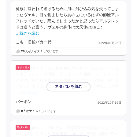
魔族に襲われて逃げるために河に飛び込み気を失ってしま
ったヴェル。目を覚ましたらあの世にいるはずの師匠アル
フレッドがいた。死んでしまったかと思ったらアルフレッ
ドは違うと言う。ヴェルの身体は大天使の力によ
…続きを読む
こも 旧柏バカ一代
2022年08月25日
20
人がナイス！しています
オットーらに倒されたヴェルは『あの世』へ。亡
き師匠フレッドが現れ、先に来ていた導師、ブランターク
と合流。師匠をお気に入りの大天使ファーラの元、修行を
開始。仕上げに地獄で四体の竜討伐、平定。神様より現世
…続きを読む
バーボン
2022年10月16日
9
人がナイス！しています
■あの世で修行編。某超有名漫画であったような
展開を雑になぞった感が満載。 ■いや、普通に神様パワー