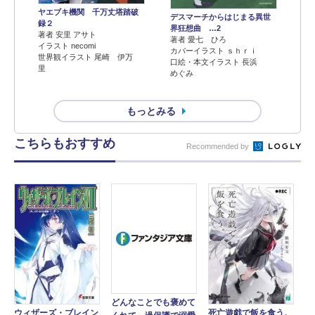
ヤエブキ機関 千万丈塔踏破
デスマーチからはじまる異世
録２
界狂想曲 …2
著者 安里 アサト
著者 愛七 ひろ
イラスト necomi
カバーイラスト ｓｈｒｉ
世界観イラスト 尾崎 伊万
口絵・本文イラスト 長浜
里
めぐみ
もっとみる
こちらもおすすめ
Recommended by
どんなことでも褒めて
ウィザーズ・ブレイン
死亡遊戯で飯を食う。