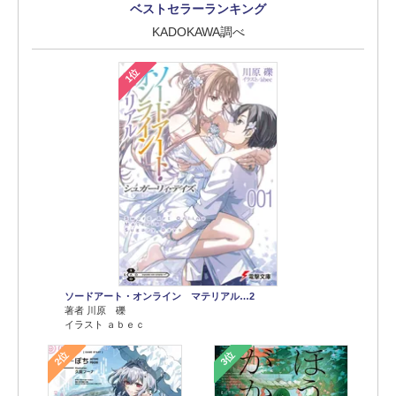
ベストセラーランキング
KADOKAWA調べ
1位
ソードアート・オンライン マテリアル…2
著者 川原 礫
イラスト ａｂｅｃ
2位
3位