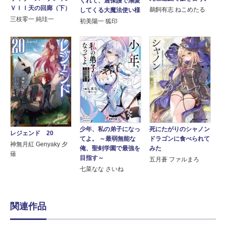
くれて、過保護で溺愛
ＶＩＩ天の回廊（下）
鵜飼有志 ねこめたる
してくる大魔法使い様
三枝零一 純珪一
初美陽一 狐印
少年、私の弟子になっ
死にたがりのシャノン
レジェンド 20
てよ。 ～最弱無能な
ドラゴンに食べられて
神無月紅 Genyaky 夕
俺、聖剣学園で最強を
みた
薙
目指す～
五月蒼 ファルまろ
七菜なな さいね
関連作品