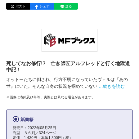
ポスト
シェア
送る
死してなお修行!? 亡き師匠アルフレッドと行く地獄道
中記！
オットーたちに倒され、行方不明になっていたヴェルは『あの
世』にいた。そんな自身の状況を掴めていない
…続きを読む
※画像は表紙及び帯等、実際とは異なる場合があります。
紙書籍
発売日：2022年08月25日
判型：Ｂ６判／324ページ
定価：1,430円（本体1,300円＋税）