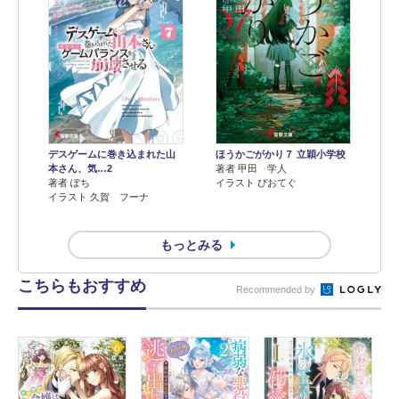
デスゲームに巻き込まれた山
ほうかごがかり７ 立穎小学校
本さん、気…2
著者 甲田 学人
著者 ぽち
イラスト ぴおてぐ
イラスト 久賀 フーナ
もっとみる
こちらもおすすめ
Recommended by