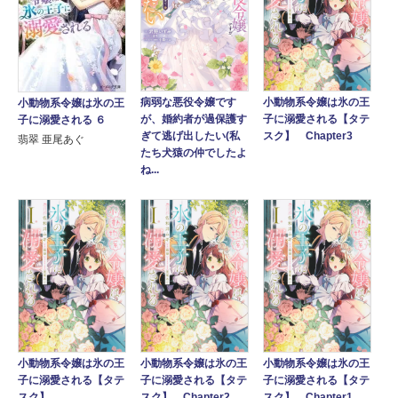
小動物系令嬢は氷の王
病弱な悪役令嬢です
小動物系令嬢は氷の王
子に溺愛される【タテ
が、婚約者が過保護す
子に溺愛される ６
スク】 Chapter3
ぎて逃げ出したい(私
翡翠 亜尾あぐ
たち犬猿の仲でしたよ
ね...
小動物系令嬢は氷の王
小動物系令嬢は氷の王
小動物系令嬢は氷の王
子に溺愛される【タテ
子に溺愛される【タテ
子に溺愛される【タテ
スク】
スク】 Chapter2
スク】 Chapter1