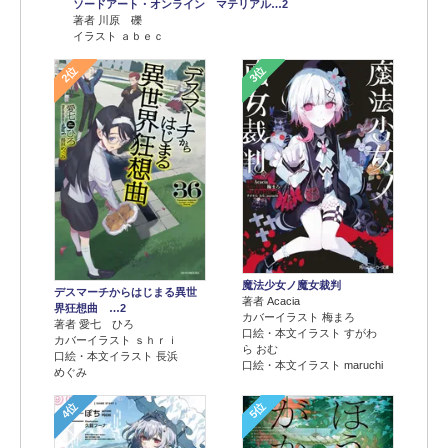
ソードアート・オンライン マテリアル…2
著者 川原 礫
イラスト ａｂｅｃ
2位
3位
魔法少女ノ魔女裁判
デスマーチからはじまる異世
著者 Acacia
界狂想曲 …2
カバーイラスト 梅まろ
著者 愛七 ひろ
口絵・本文イラスト すがわ
カバーイラスト ｓｈｒｉ
ら おむ
口絵・本文イラスト 長浜
口絵・本文イラスト maruchi
めぐみ
4位
5位