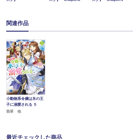
関連作品
小動物系令嬢は氷の王
子に溺愛される ５
翡翠 他
最近チェックした商品