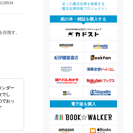
1128534
近くの書店在庫を検索する
（書店在庫情報プロジェクト）
紙の本・雑誌を購入する
を目指す。
ウンダー
女でし
のでおっ
電子版を購入
ます