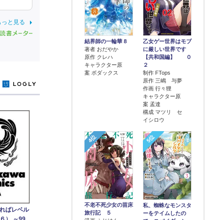
もっと見る
結界師の一輪華 8
乙女ゲー世界はモブ
著者 おだやか
に厳しい世界です
原作 クレハ
【共和国編】 ０
キャラクター原
２
案 ボダックス
制作 FTops
原作 三嶋 与夢
y
作画 行々狸
キャラクター原
案 孟達
構成 マツリ セ
イシロウ
4位
5位
不老不死少女の苗床
私、蜘蛛なモンスタ
ればレベル
旅行記 ５
ーをテイムしたの
） ～99