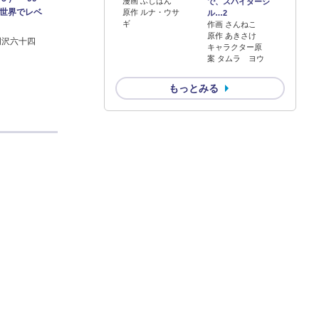
漫画 ふじはん
で、スパイダーシ
世界でレベ
原作 ルナ・ウサ
ル…2
ギ
作画 さんねこ
原作 あきさけ
岡沢六十四
キャラクター原
案 タムラ ヨウ
もっとみる