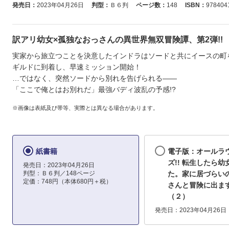
発売日：
2023年04月26日
判型：
Ｂ６判
ページ数：
148
ISBN：
978404
訳アリ幼女×孤独なおっさんの異世界無双冒険譚、第2弾!!
実家から旅立つことを決意したインドラはソードと共にイースの町
ギルドに到着し、早速ミッション開始！
…ではなく、突然ソードから別れを告げられる――
「ここで俺とはお別れだ」最強バディ波乱の予感!?
※画像は表紙及び帯等、実際とは異なる場合があります。
紙書籍
電子版：オールラ
ズ!! 転生したら幼
発売日：2023年04月26日
判型：Ｂ６判／148ページ
た。家に居づらい
定価：748円（本体680円＋税）
さんと冒険に出
（２）
発売日：2023年04月26日