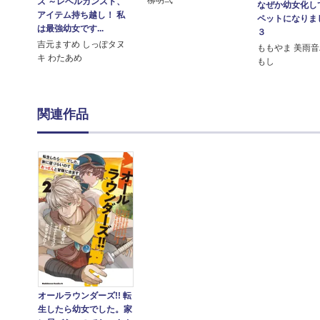
ズ ～レベルカンスト、
なぜか幼女化し
アイテム持ち越し！ 私
ペットになり
は最強幼女です...
３
吉元ますめ しっぽタヌ
ももやま 美雨音
キ わたあめ
もし
関連作品
オールラウンダーズ!! 転
生したら幼女でした。家