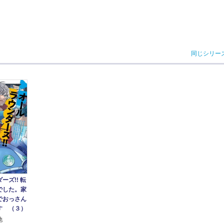
同じシリー
ーズ!! 転
でした。家
でおっさん
す （３）
他