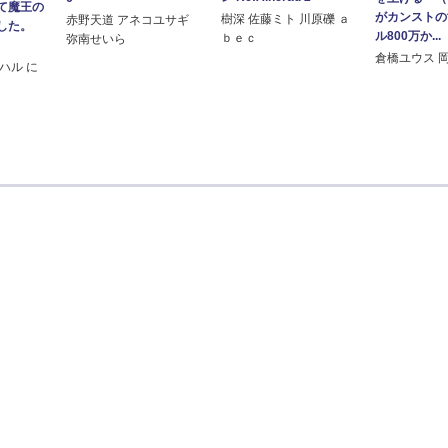
て魔王の
がカンストの
樹深 佐藤ミト 川原礫 ａ
赤野天道 アネコユサギ
ました。
ル800万か...
ｂｅｃ
弥南せいら
倉橋ユウス 
ハル に