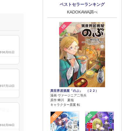
ベストセラーランキング
KADOKAWA調べ
1位
3年06月01日
3年07月13日
異世界居酒屋「のぶ」 （２２）
漫画 ヴァージニア二等兵
原作 蝉川 夏哉
キャラクター原案 転
問題は、
2位
3位
6年02月09日