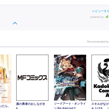
レビューを
powered by
Recommended b
ソードアート・オンライ
盾の勇者のおしながき
スキルがなけ
ったら、
ン Re:Aincrad 2
6
を上げる （６