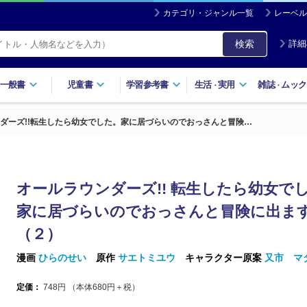
カテゴリ・ジャンル一覧
レーベル
検索
詳細
一般書
児童書
学習参考書
生活
実用
雑誌
ムック
・
・
ダーズ!!転生したら幼女でした。家に居づらいのでおっさんと冒険…
オールラウンダーズ!! 転生したら幼女で
家に居づらいのでおっさんと冒険に出
（２）
漫画
ひらのせい
原作
サエトミユウ
キャラクター原案
又市 マ
定価：
748
円 （本体
680
円＋税）