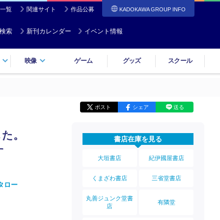
一覧
関連サイト
作品公募
KADOKAWA GROUP INFO
検索
新刊カレンダー
イベント情報
映像
ゲーム
グッズ
スクール
ポスト
シェア
送る
した。
書店在庫を見る
ます
大垣書店
紀伊國屋書店
くまざわ書店
三省堂書店
タロー
丸善ジュンク堂書
有隣堂
店