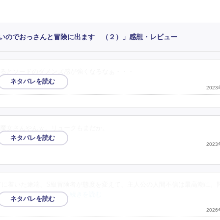
らいのでおっさんと冒険に出ます （２）」感想・レビュー
るとソードのダメンズ感が強くなるなぁ・・・
202
魔女さんやんｗ。リュークもまだか。
202
ドに着いた途端、S級冒険者が態度を変えて、主人公の人間不信は最高潮に。
とか許してもらったみ
…続きを読む
202