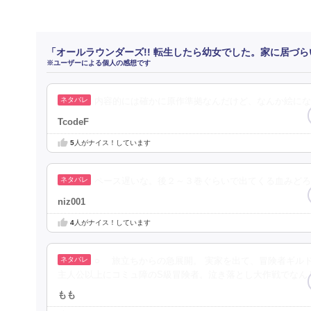
「オールラウンダーズ!! 転生したら幼女でした。家に居づ
※ユーザーによる個人の感想です
内容的には確かに原作準拠なんだけど、なんか絵にな
TcodeF
5
人がナイス！しています
ペース遅いな。後２～３巻ぐらいで出てくる血みどろ
niz001
4
人がナイス！しています
○ 旅立ちからの急展開。 実家を出て、冒険者ギル
主人公以上にコミュ障のS級冒険者。泣き落とし大作戦でなん
もも