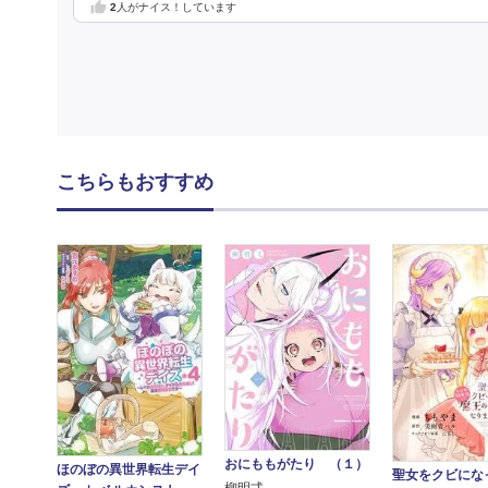
2
人がナイス！しています
こちらもおすすめ
おにももがたり （１）
ほのぼの異世界転生デイ
聖女をクビにな
柳明弌