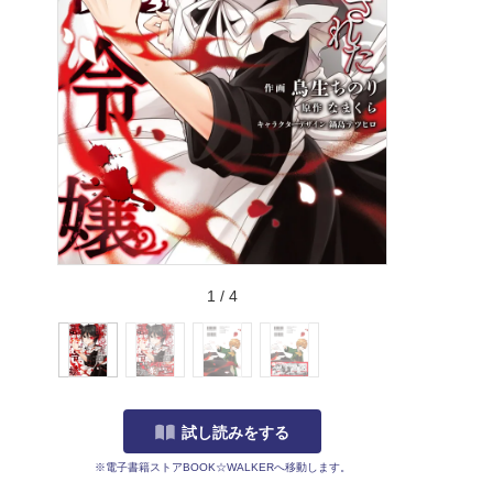
1
/
4
試し読みをする
※電子書籍ストアBOOK☆WALKERへ移動します。