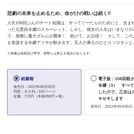
悲劇の未来を止めるため、命がけの戦いは続く!!
人生108回ぶんのチート知識は、すべてぐーたらのためにと、生ま
った元悪役令嬢のスカーレット。しかし、彼女の人生はいきなりの
で、屋敷に魔犬ガルムが襲来！ 助けて、お父様！ そして、この
を首謀する令嬢アリサが動き出す。五人の勇士のひとりソロモンと
※画像は表紙及び帯等、実際とは異なる場合があります。
紙書籍
電子版：108回殺
令嬢（3） すべ
発売日：2022年08月05日
判型：Ｂ６判／162ページ
したので、乙女は
定価：715円（本体650円＋税）
キセキします
発売日：2022年08月05日