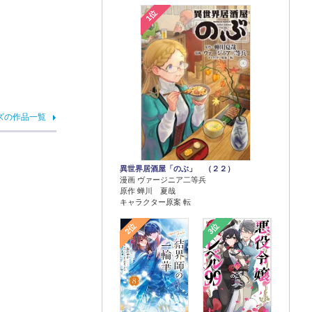
1位
ズの作品一覧
異世界居酒屋「のぶ」 （２２）
漫画 ヴァージニア二等兵
原作 蝉川 夏哉
キャラクター原案 転
2位
3位