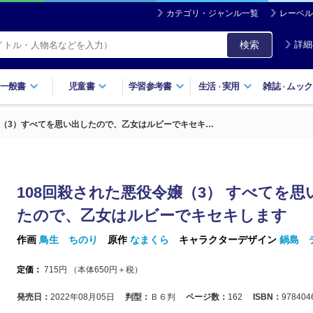
カテゴリ・ジャンル一覧
レーベル
検索
詳細
一般書
児童書
学習参考書
生活
実用
雑誌
ムック
・
・
嬢（3）すべてを思い出したので、乙女はルビーでキセキ…
108回殺された悪役令嬢（3） すべてを思
たので、乙女はルビーでキセキします
作画
鳥生 ちのり
原作
なまくら
キャラクターデザイン
鍋島 
定価：
715
円 （本体
650
円＋税）
発売日：
2022年08月05日
判型：
Ｂ６判
ページ数：
162
ISBN：
978404