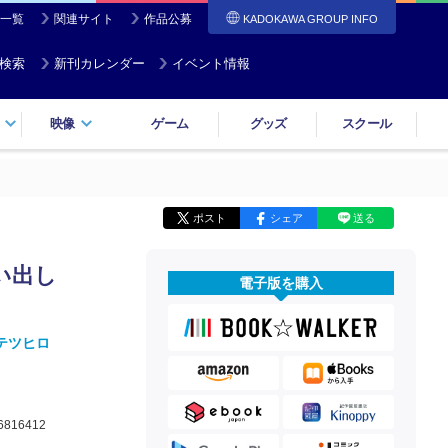
一覧
関連サイト
作品公募
KADOKAWA GROUP INFO
検索
新刊カレンダー
イベント情報
映像
ゲーム
グッズ
スクール
ポスト
シェア
送る
い出し
電子版を購入
テツヒロ
6816412