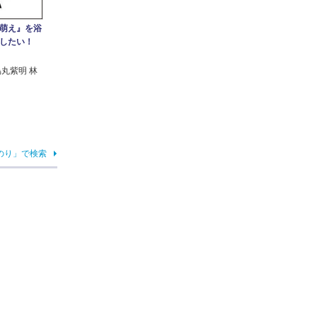
萌え』を浴
取したい！
烏丸紫明 林
のり」で検索