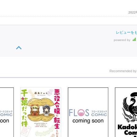
202
レビューを
powered by
Recommended b