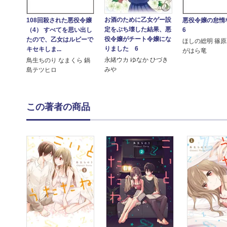
お酒のために乙女ゲー設
108回殺された悪役令嬢
悪役令嬢の怠惰
定をぶち壊した結果、悪
（4） すべてを思い出し
6
役令嬢がチート令嬢にな
たので、乙女はルビーで
ほしの総明 篠原
りました 6
キセキしま...
がはら竜
永緒ウカ ゆなか ひづき
鳥生ちのり なまくら 鍋
みや
島テツヒロ
この著者の商品