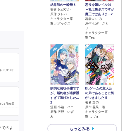
結界師の一輪華 8
悪役令嬢レベル99
著者 おだやか
～私は裏ボスですが
原作 クレハ
魔王ではありま…2
キャラクター原
著者 のこみ
案 ボダックス
原作 七夕 さと
り
キャラクター原
案 Tea
4位
5位
3年03月19日
病弱な悪役令嬢です
BLゲームの主人公
が、婚約者が過保護
の弟であることに気
すぎて逃げ出した…
がつきました 5
2
著者 加奈
4年03月08日
漫画 小箱 ハコ
原作 花果 唯
原作 沢野 いず
キャラクター原
み
案 しヴぇ
までのよ
もっとみる