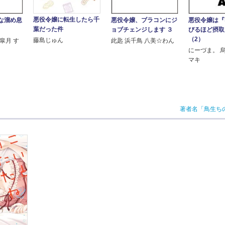
悪役令嬢に転生したら千
な溜め息
悪役令嬢、ブラコンにジ
悪役令嬢は『
葉だった件
ョブチェンジします ３
びるほど摂
（2）
藤島じゅん
皐月 す
此匙 浜千鳥 八美☆わん
にーづま。 
マキ
著者名「鳥生ち