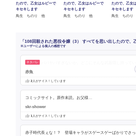
たので、乙女はルビーで
たので、乙女はルビーで
たので、乙女
キセキします
キセキします
キセキします
鳥生 ちのり 他
鳥生 ちのり 他
鳥生 ちのり
「108回殺された悪役令嬢（3） すべてを思い出したので
※ユーザーによる個人の感想です
パパヤバすぎないか。どこにそんな武器隠し持ってい
赤魚
2
人がナイス！しています
コミックサイト。原作未読。お父様…
skr-shower
1
人がナイス！しています
赤子時代長ぇな！？ 登場キャラがスゲースゲーばかりでさっ