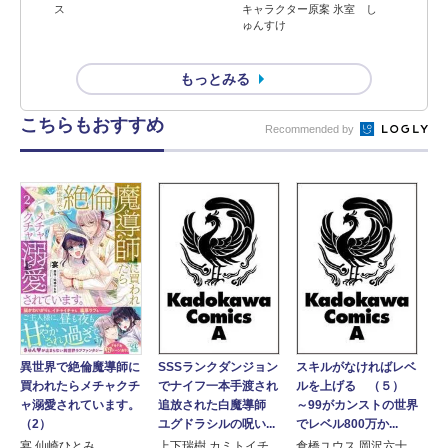
ス
キャラクター原案 氷室 し
ゅんすけ
もっとみる
こちらもおすすめ
Recommended by
異世界で絶倫魔導師に
SSSランクダンジョン
スキルがなければレベ
買われたらメチャクチ
でナイフ一本手渡され
ルを上げる （５）
ャ溺愛されています。
追放された白魔導師
～99がカンストの世界
（2）
ユグドラシルの呪い...
でレベル800万か...
宴 仙崎ひとみ
上下瑞樹 カミトイチ
倉橋ユウス 岡沢六十