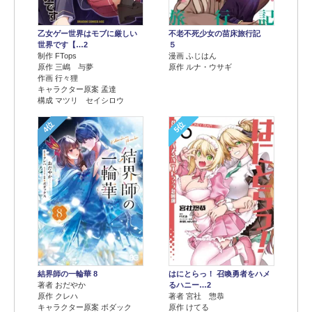
乙女ゲー世界はモブに厳しい
不老不死少女の苗床旅行記
世界です【…2
５
制作 FTops
漫画 ふじはん
原作 三嶋 与夢
原作 ルナ・ウサギ
作画 行々狸
キャラクター原案 孟達
構成 マツリ セイシロウ
4位
5位
結界師の一輪華 8
はにとらっ！ 召喚勇者をハメ
著者 おだやか
るハニー…2
原作 クレハ
著者 宮社 惣恭
キャラクター原案 ボダック
原作 けてる