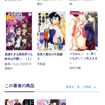
眠介
四
ぺろわん！ １ ‐早く
残虐すぎる異世界でも
世界八番目の不思議
シなさい！ご主人さま
鈴木は可愛い （１）
３
♪‐
飯島いちる 土日月 大
宇島葉
由伊大輔
熊猫介
この著者の商品
著者名「宴」で検索