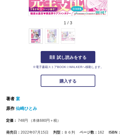
1
/
3
試し読みをする
※電子書籍ストアBOOK☆WALKERへ移動します。
購入する
著者
宴
原作
仙崎ひとみ
定価：
748
円
（本体
680
円＋税）
発売日：
2022年07月15日
判型：
Ｂ６判
ページ数：
162
ISBN：