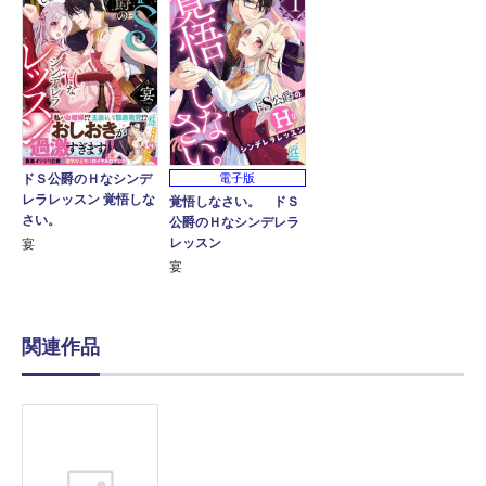
ドＳ公爵のＨなシンデ
電子版
レラレッスン 覚悟しな
覚悟しなさい。 ドＳ
さい。
公爵のＨなシンデレラ
レッスン
宴
宴
関連作品