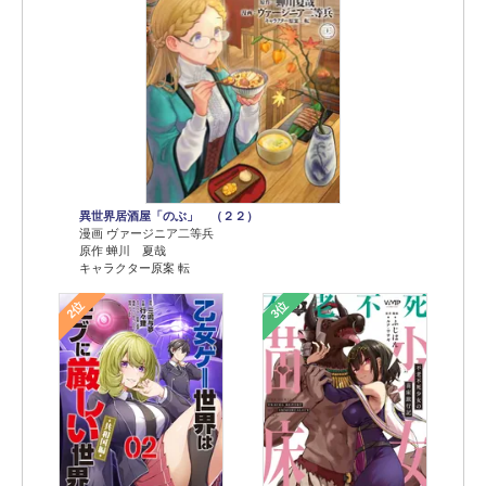
異世界居酒屋「のぶ」 （２２）
漫画 ヴァージニア二等兵
原作 蝉川 夏哉
キャラクター原案 転
2位
3位