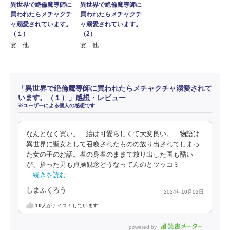
異世界で絶倫魔導師に
異世界で絶倫魔導師に
買われたらメチャクチ
買われたらメチャクチ
ャ溺愛されています。
ャ溺愛されています。
（１）
（2）
宴 他
宴 他
「異世界で絶倫魔導師に買われたらメチャクチャ溺愛されて
います。（１）」感想・レビュー
※ユーザーによる個人の感想です
なんとなく買い。 絵は可愛らしくて大変良い。 物語は
異世界に聖女として召喚されたものの放り出されてしまっ
た女の子のお話。着の身着のままで放り出した国も酷い
が、拾った男も貞操観念どうなってんのとツッコミ
…続きを読む
しまふくろう
2024年10月02日
10
人がナイス！しています
powered by