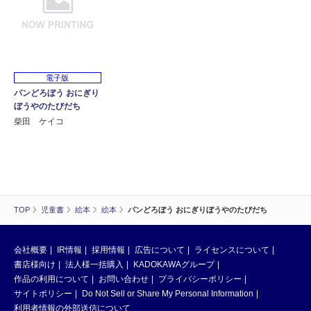
電子版
パンどろぼう おにぎり
ぼうやのたびだち
柴田 ケイコ
TOP
児童書
絵本
絵本
パンどろぼう おにぎりぼうやのたびだち
会社概要
IR情報
採用情報
広告について
ライセンスについて
書店様向け
法人様一括購入
KADOKAWAグループ
作品の利用について
お問い合わせ
プライバシーポリシー
サイトポリシー
Do Not Sell or Share My Personal Information
利用者情報の外部送信について