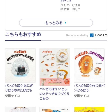
チ!? …2
作 ひの ひまり
絵 佐倉 おりこ
もっとみる
こちらもおすすめ
Recommended by
パンどろぼう おにぎ
パンどろぼうvsにせパ
パンどろぼう いとし
りぼうやのたびだち
ンどろぼう
のステッチ＆てづくり
柴田ケイコ
柴田ケイコ
こもの