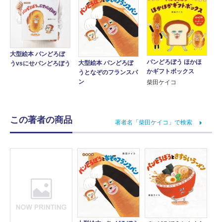
大型絵本 パンどろぼ
パンどろぼう ほかほ
大型絵本 パンどろぼ
うvsにせパンどろぼう
かギフトボックス
うとなぞのフランスパ
ン
柴田ケイコ
この著者の商品
著者名「柴田ケイコ」で検索