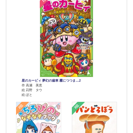
星のカービィ 夢幻の歯車 霧につつま…2
作 高瀬 美恵
絵 苅野 タウ
絵 ぽと
2位
3位