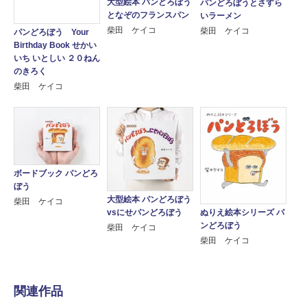
大型絵本 パンどろぼう
パンどろぼうとさすら
となぞのフランスパン
いラーメン
柴田 ケイコ
柴田 ケイコ
パンどろぼう Your
Birthday Book せかい
いち いとしい ２０ねん
のきろく
柴田 ケイコ
ボードブック パンどろ
ぼう
大型絵本 パンどろぼう
柴田 ケイコ
vsにせパンどろぼう
ぬりえ絵本シリーズ パ
ンどろぼう
柴田 ケイコ
柴田 ケイコ
関連作品