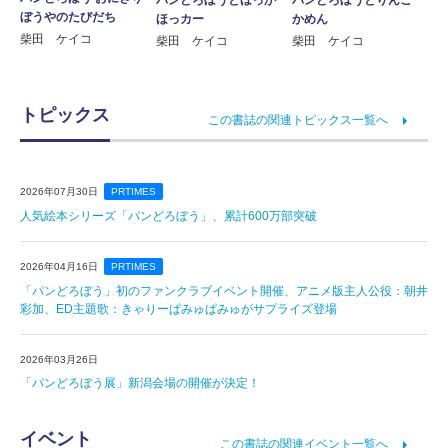
ぼうやのたびだち
ほっカー
かめん
柴田 ケイコ
柴田 ケイコ
柴田 ケイコ
トピックス
この書誌の関連トピックス一覧へ
2026年07月30日
PRTIMES
人気絵本シリーズ「パンどろぼう」、累計600万部突破
2026年04月16日
PRTIMES
「パンどろぼう」初のファンクラブイベント開催、アニメ版主人公役：朝井
彩加、ED主題歌：きゃりーぱみゅぱみゅがサプライズ登場
2026年03月26日
「パンどろぼう展」新潟会場の開催が決定！
イベント
この書誌の関連イベント一覧へ