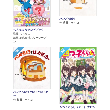
パンどろぼう
作 柴田 ケイコ
ちろぴの なぞなぞブック
監修 ちろぴの
編集 株式会社スリーシーズ
ン
4位
5位
パンどろぼうとほっかほっカ
ー
作 柴田 ケイコ
四つ子ぐらし（２３） 大ピン