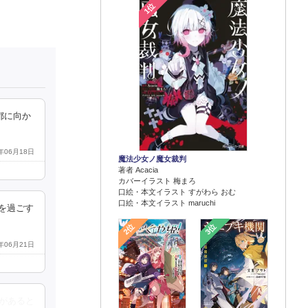
1位
都に向か
2年06月18日
魔法少女ノ魔女裁判
著者 Acacia
カバーイラスト 梅まろ
口絵・本文イラスト すがわら おむ
口絵・本文イラスト maruchi
を過ごす
2位
3位
2年06月21日
があると