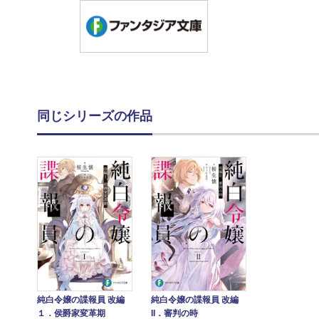
同じシリーズの作品
純白令嬢の諜報員 改編
純白令嬢の諜報員 改編
１．侯爵家変革期
II．審判の時