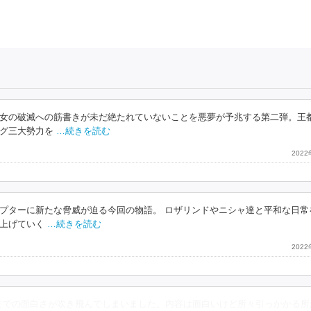
女の破滅への筋書きが未だ絶たれていないことを悪夢が予兆する第二弾。王
グ三大勢力を
…続きを読む
202
プターに新たな脅威が迫る今回の物語。 ロザリンドやニシャ達と平和な日常
上げていく
…続きを読む
202
までの面白さが吹き飛んでしまいました。内容は面白いけど所々引っかかる所