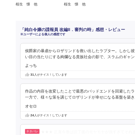
桜生 懐 他
桜生 懐 他
「純白令嬢の諜報員 改編II．審判の時」感想・レビュー
※ユーザーによる個人の感想です
侯爵家の暴虐からロザリンドを救い出したラプター。しかし彼
い目の当たりにする絢爛なる貴族社会の影で、スラムのギャン
よっち
31
人がナイス！しています
作品の内容を改変したことで最悪のバッドエンドを回避したラ
一方で、様々な策を講じてロザリンドが幸せになる基盤を築き
オセロ
24
人がナイス！しています
★★★ 正直今巻は読了後のモヤモヤが強すぎてそれ