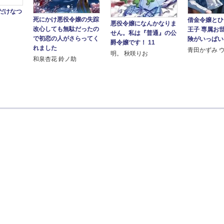
だけなつ
死にかけ悪役令嬢の失踪
借金令嬢とひ
悪役令嬢になんかなりま
改心しても無駄だったの
王子 専属お
せん。私は『普通』の公
で初恋の人がさらってく
険がいっぱい!
爵令嬢です！ 11
れました
青田かずみ 
明。 秋咲りお
和泉杏花 鈴ノ助