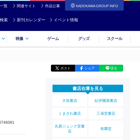
一覧
関連サイト
作品公募
KADOKAWA GROUP INFO
検索
新刊カレンダー
イベント情報
映像
ゲーム
グッズ
スクール
ポスト
シェア
送る
書店在庫を見る
大垣書店
紀伊國屋書店
くまざわ書店
三省堂書店
0746081
丸善ジュンク堂書
有隣堂
店