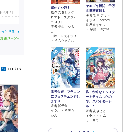
ヤエブキ機関 千万
超かぐや姫！
丈塔踏破録１
原作 スタジオク
2年07月12日
著者 安里 アサト
ロマト・スタジオ
イラスト necomi
コロリド
世界観イラス
著者 桐山 なる
ト 尾崎 伊万里
と
もっと見る
口絵・本文イラス
ト うらたあさお
4位
5位
y
悪役令嬢、ブラコン
私、蜘蛛なモンスタ
にジョブチェンジし
ーをテイムしたの
ます９
で、スパイダーシ
著者 浜千鳥
ル…2
イラスト 八美☆
著者 あきさけ
わん
イラスト タム
ラ ヨウ