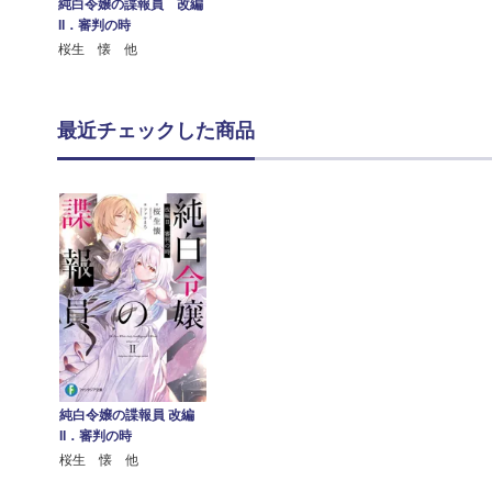
純白令嬢の諜報員 改編
II．審判の時
桜生 懐 他
最近チェックした商品
純白令嬢の諜報員 改編
II．審判の時
桜生 懐 他