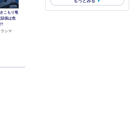
もっとみる
きこもり竜
世話係は危
?
ウラシマ