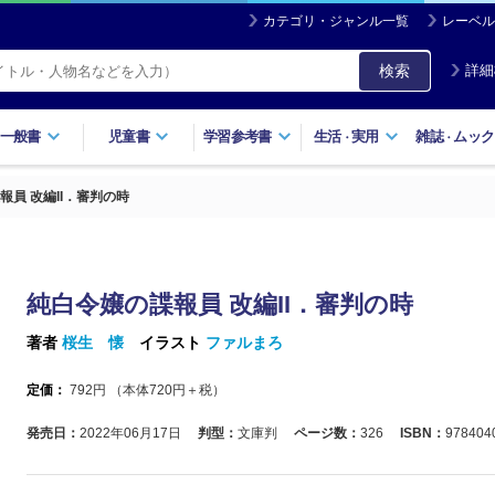
カテゴリ・ジャンル一覧
レーベル
検索
詳細
一般書
児童書
学習参考書
生活
実用
雑誌
ムック
・
・
報員 改編II．審判の時
純白令嬢の諜報員 改編II．審判の時
著者
桜生 懐
イラスト
ファルまろ
定価：
792
円 （本体
720
円＋税）
発売日：
2022年06月17日
判型：
文庫判
ページ数：
326
ISBN：
978404