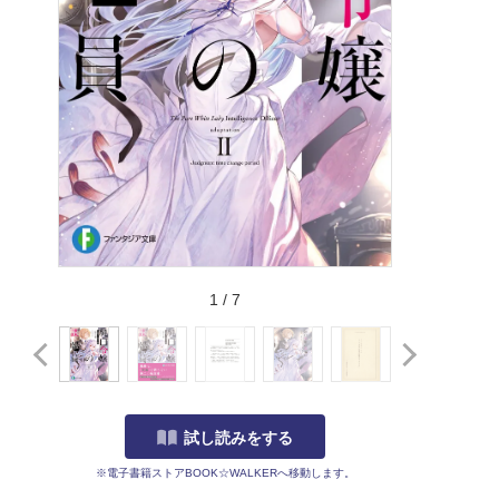
1
/
7
試し読みをする
※電子書籍ストアBOOK☆WALKERへ移動します。