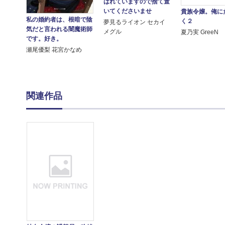
ばれていますので捨て置
いてくださいませ
貴族令嬢。俺に
私の婚約者は、根暗で陰
く２
夢見るライオン セカイ
気だと言われる闇魔術師
メグル
夏乃実 GreeN
です。好き。
瀬尾優梨 花宮かなめ
関連作品