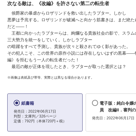
次なる敵は、《改編》を許さない第二の転生者
侯爵家の暴虐からロザリンドを救い出したラプター。しかし
悪夢は予兆する。ロザリンドが破滅へと向かう筋書きは、まだ絶た
だと――！
王都に向かったラプターらは、絢爛なる貴族社会の影で、スラム
三大勢力を統一をしていく。しかしラプター
の暗躍をすべて予測し、貴族が次々と殺されてゆく影があった。
その犯人こそ、この世界の原作小説には存在しないはずの黒幕――
編》を拒むもう一人の転生者だった！
最厄の敵が正体を現したとき、ラプターが取った選択とは？
※画像は表紙及び帯等、実際とは異なる場合があります。
紙書籍
電子版：純白令嬢
員 改編II．審判
発売日：2022年06月17日
判型：文庫判／326ページ
発売日：2022年06月17日
定価：792円（本体720円＋税）