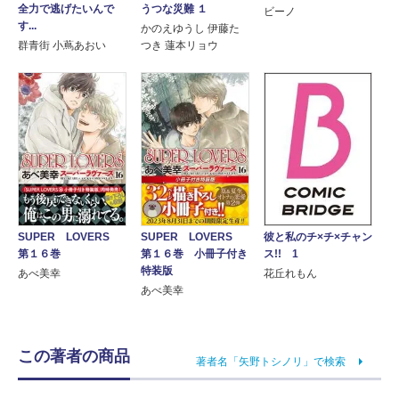
全力で逃げたいんで
うつな災難 １
ビーノ
す...
かのえゆうし 伊藤た
群青街 小蔦あおい
つき 蓮本リョウ
SUPER LOVERS
SUPER LOVERS
彼と私のチ×チ×チャン
第１６巻
第１６巻 小冊子付き
ス!! 1
特装版
あべ美幸
花丘れもん
あべ美幸
この著者の商品
著者名「矢野トシノリ」で検索