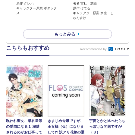
原作 クレハ
著者 宮社 惣恭
キャラクター原案 ボダック
原作 けてる
ス
キャラクター原案 氷室 し
ゅんすけ
もっとみる
こちらもおすすめ
Recommended by
呪われ聖女、暴君皇帝
宇宙とかと比べたらち
きまじめ令嬢ですが、
の愛猫になる１ 溺愛
っぽけな問題ですが
王女様（仮）になりま
されるのがお仕事って
（３）
して!? 訳アリ花嫁の憂