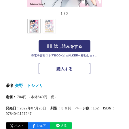
1
/
2
試し読みをする
※電子書籍ストアBOOK☆WALKERへ移動します。
購入する
著者
矢野 トシノリ
定価：
704
円
（本体
640
円＋税）
発売日：
2022年07月26日
判型：
Ｂ６判
ページ数：
162
ISBN：
9784041127247
ポスト
シェア
送る