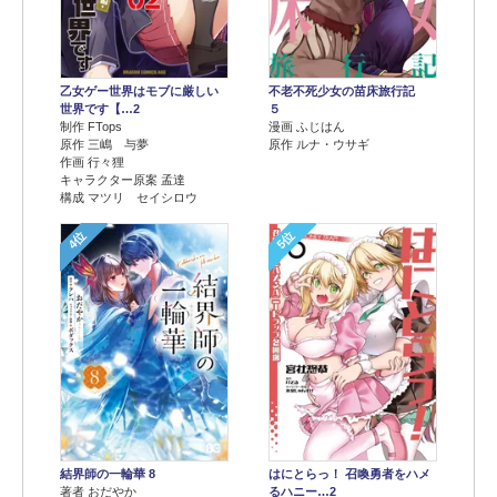
乙女ゲー世界はモブに厳しい
不老不死少女の苗床旅行記
世界です【…2
５
制作 FTops
漫画 ふじはん
原作 三嶋 与夢
原作 ルナ・ウサギ
作画 行々狸
キャラクター原案 孟達
構成 マツリ セイシロウ
4位
5位
結界師の一輪華 8
はにとらっ！ 召喚勇者をハメ
著者 おだやか
るハニー…2