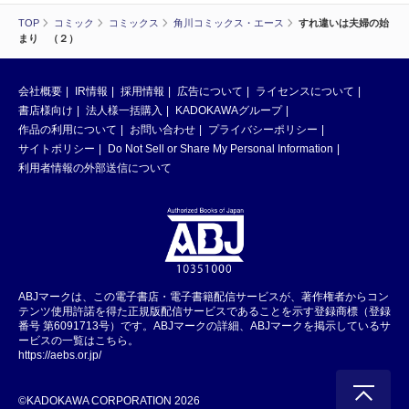
TOP
コミック
コミックス
角川コミックス・エース
すれ違いは夫婦の始
まり （２）
会社概要
IR情報
採用情報
広告について
ライセンスについて
書店様向け
法人様一括購入
KADOKAWAグループ
作品の利用について
お問い合わせ
プライバシーポリシー
サイトポリシー
Do Not Sell or Share My Personal Information
利用者情報の外部送信について
ABJマークは、この電子書店・電子書籍配信サービスが、著作権者からコン
テンツ使用許諾を得た正規版配信サービスであることを示す登録商標（登録
番号 第6091713号）です。ABJマークの詳細、ABJマークを掲示しているサ
ービスの一覧はこちら。
https://aebs.or.jp/
©KADOKAWA CORPORATION 2026