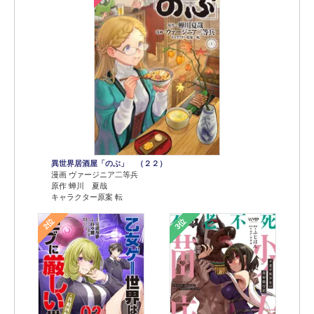
異世界居酒屋「のぶ」 （２２）
漫画 ヴァージニア二等兵
原作 蝉川 夏哉
キャラクター原案 転
2位
3位