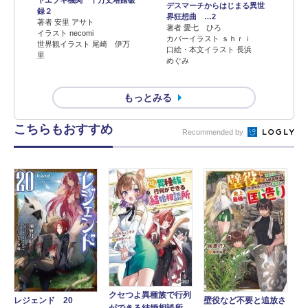
ヤエブキ機関 千万丈塔踏破
デスマーチからはじまる異世
録２
界狂想曲 …2
著者 安里 アサト
著者 愛七 ひろ
イラスト necomi
カバーイラスト ｓｈｒｉ
世界観イラスト 尾崎 伊万
口絵・本文イラスト 長浜
里
めぐみ
もっとみる
こちらもおすすめ
Recommended by
クセつよ異種族で行列
レジェンド 20
壁役など不要と追放さ
ができる結婚相談所