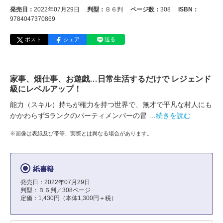
発売日：
2022年07月29日
判型：
Ｂ６判
ページ数：
308
ISBN：
9784047370869
ポスト
シェア
送る
家事、畑仕事、お遊戯…日常生活するだけで レジェンド
級にレベルアップ！
能力（スキル）持ちが権力を持つ世界で、無才で平凡な村人にも
かかわらずSランクのパーティメンバーの冒
…続きを読む
※画像は表紙及び帯等、実際とは異なる場合があります。
紙書籍
発売日：2022年07月29日
判型：Ｂ６判／308ページ
定価：1,430円（本体1,300円＋税）