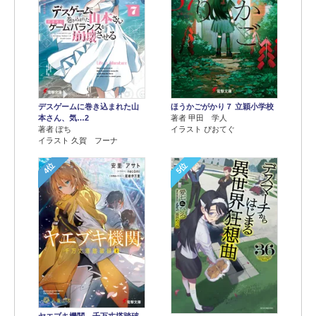
デスゲームに巻き込まれた山
ほうかごがかり７ 立穎小学校
本さん、気…2
著者 甲田 学人
著者 ぽち
イラスト ぴおてぐ
イラスト 久賀 フーナ
4位
5位