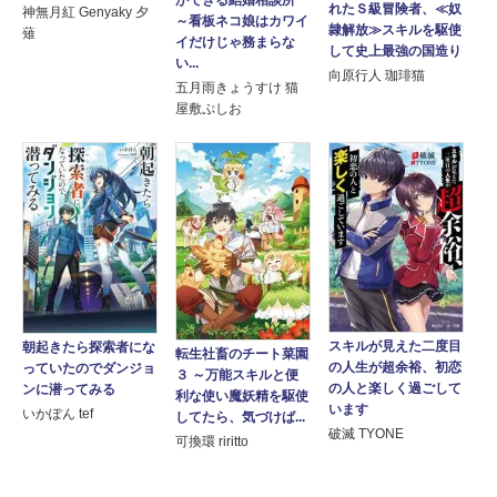
れたＳ級冒険者、≪奴
神無月紅 Genyaky 夕
～看板ネコ娘はカワイ
隷解放≫スキルを駆使
薙
イだけじゃ務まらな
して史上最強の国造り
い...
向原行人 珈琲猫
五月雨きょうすけ 猫
屋敷ぷしお
スキルが見えた二度目
朝起きたら探索者にな
転生社畜のチート菜園
の人生が超余裕、初恋
っていたのでダンジョ
３ ～万能スキルと便
の人と楽しく過ごして
ンに潜ってみる
利な使い魔妖精を駆使
います
いかぽん tef
してたら、気づけば...
破滅 TYONE
可換環 riritto