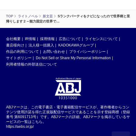
TOP
ライトノベル
新文芸
Sランクパーティをクビになったので世界樹と里
帰りします２～能力固定の世界で…
会社概要
IR情報
採用情報
広告について
ライセンスについて
書店様向け
法人様一括購入
KADOKAWAグループ
作品の利用について
お問い合わせ
プライバシーポリシー
サイトポリシー
Do Not Sell or Share My Personal Information
利用者情報の外部送信について
ABJマークは、この電子書店・電子書籍配信サービスが、著作権者からコン
テンツ使用許諾を得た正規版配信サービスであることを示す登録商標（登録
番号 第6091713号）です。ABJマークの詳細、ABJマークを掲示しているサ
ービスの一覧はこちら。
https://aebs.or.jp/