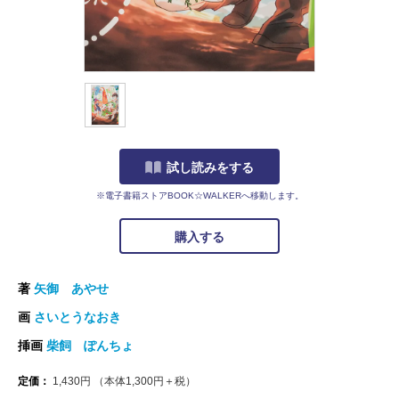
試し読みをする
※電子書籍ストアBOOK☆WALKERへ移動します。
購入する
著
矢御 あやせ
画
さいとうなおき
挿画
柴飼 ぽんちょ
定価：
1,430
円
（本体
1,300
円＋税）