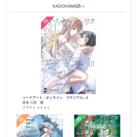
KADOKAWA調べ
1位
ソードアート・オンライン マテリアル…2
著者 川原 礫
イラスト ａｂｅｃ
2位
3位