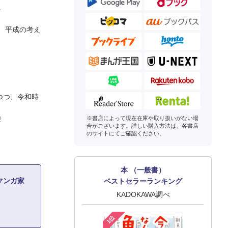
。
、平成の考え
つつ、令和時
!
※書店によって現在在庫や取り扱いがない場
合がございます。詳しい購入方法は、各書店
のサイトにてご確認ください。
本 （一般書）
マンガ家
ベストセラーランキング
KADOKAWA調べ
1位