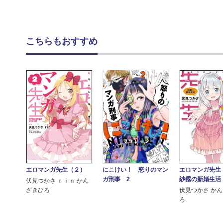
こちらもおすすめ
にこけい！ 怒りのマン
エロマンガ先生（２）
エロマンガ先生
ガ刑事 2
紗霧の新婚生活
伏見つかさ ｒｉｎ かん
ざきひろ
伏見つかさ か
ろ