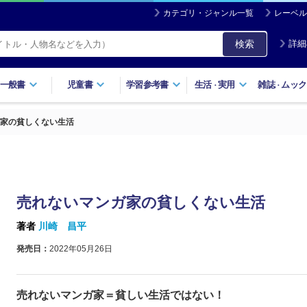
カテゴリ・ジャンル一覧
レーベル
検索
詳細
一般書
児童書
学習参考書
生活
実用
雑誌
ムック
・
・
家の貧しくない生活
売れないマンガ家の貧しくない生活
著者
川崎 昌平
発売日：
2022年05月26日
売れないマンガ家＝貧しい生活ではない！