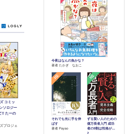
y
今夜はなんの魚かな？
著者 たかぎ なおこ
2位
3位
ズ コミッ
アンソロジー
!! たーの
それでも光に手を伸
ずる賢い人のための
ばす
億万長者入門 成功
ズプロジェ
著者 Payao
者の9割は性格が…
2