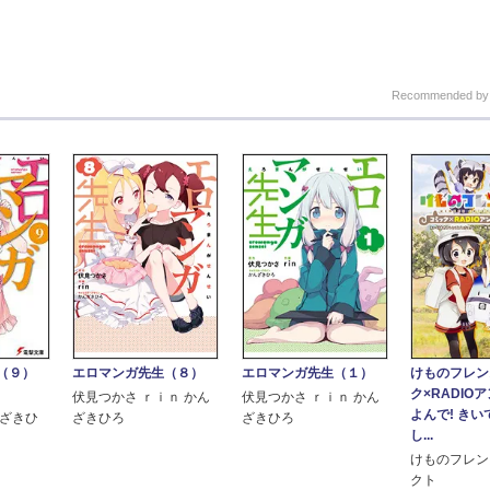
Recommended b
けものフレン
（９）
エロマンガ先生（８）
エロマンガ先生（１）
ク×RADIO
伏見つかさ ｒｉｎ かん
伏見つかさ ｒｉｎ かん
よんで! きいて
んざきひ
ざきひろ
ざきひろ
し...
けものフレン
クト