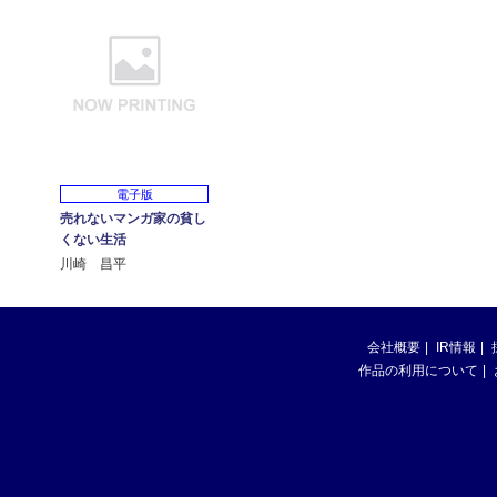
電子版
売れないマンガ家の貧し
くない生活
川崎 昌平
会社概要
IR情報
作品の利用について