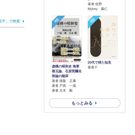
著者 佐野
Mykey 義仁
4位
5位
昌平」で検索
20代で得た知見
虚構の昭和史 海軍
著者 F
善玉論、石原莞爾名
将論の陥穽
著者 保阪 正康
著者 戸高 一成
著者 大木 毅
もっとみる