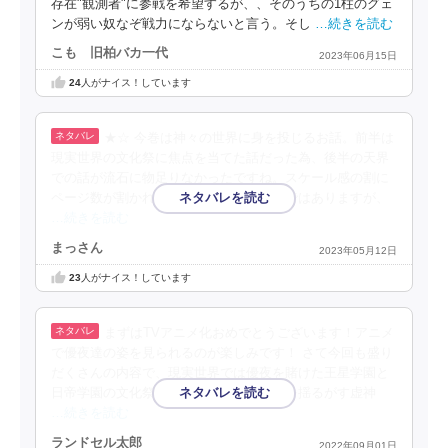
存在"観測者"に参戦を希望するが、、そのうちの1柱のグェ
ンが弱い奴なぞ戦力にならないと言う。そし
…続きを読む
こも 旧柏バカ一代
2023年06月15日
24
人がナイス！しています
★☆ 今巻は神々の世界に身を投じるお話。前半は
現実世界の文化祭に焦点を当てた話だった為、後半の天界
での話が流石に物足りなかったですね。スケール感の割に
ページ数が割かれないので仕方の無い事ではありますが、
…続きを読む
まっさん
2023年05月12日
23
人がナイス！しています
まずはTVアニメ化おめでとうございます！アニメ
で優夜達の姿を見られるのが楽しみです！ さて今回も盛り
だくさんの内容で、現実世界では優夜を賭けた王星学園と
日帝学園の文化祭勝負、異世界では世界を揺るがす虚神
…続きを読む
ランドセル太郎
2022年09月01日