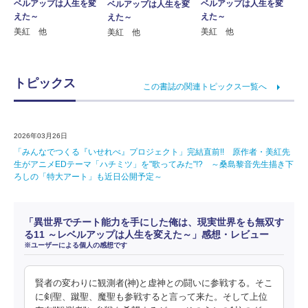
ベルアップは人生を変
ベルアップは人生を変
ベルアップは人生を変
えた～
えた～
えた～
美紅 他
美紅 他
美紅 他
トピックス
この書誌の関連トピックス一覧へ
2026年03月26日
「みんなでつくる『いせれべ』プロジェクト」完結直前!! 原作者・美紅先
生がアニメEDテーマ「ハチミツ」を"歌ってみた"!? ～桑島黎音先生描き下
ろしの「特大アート」も近日公開予定～
「異世界でチート能力を手にした俺は、現実世界をも無双す
る11 ～レベルアップは人生を変えた～」感想・レビュー
※ユーザーによる個人の感想です
賢者の変わりに観測者(神)と虚神との闘いに参戦する。そこ
に剣聖、蹴聖、魔聖も参戦すると言って来た。そして上位