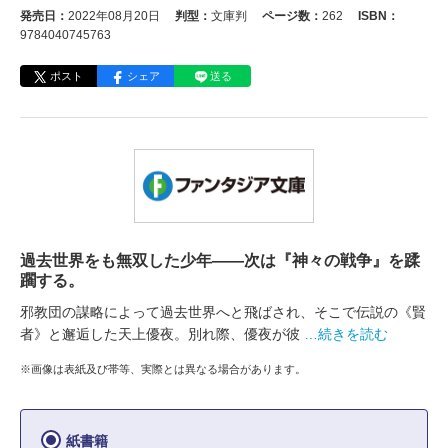
発売日：
2022年08月20日
判型：
文庫判
ページ数：
262
ISBN：
9784040745763
ポスト
シェア
送る
過去世界をも無双した少年――次は『神々の戦争』を蹂
躙する。
邪教団の謀略によって過去世界へと飛ばされ、そこで伝説の《賢
者》と邂逅した天上優夜。別れ際、優夜が彼
…続きを読む
※画像は表紙及び帯等、実際とは異なる場合があります。
紙書籍