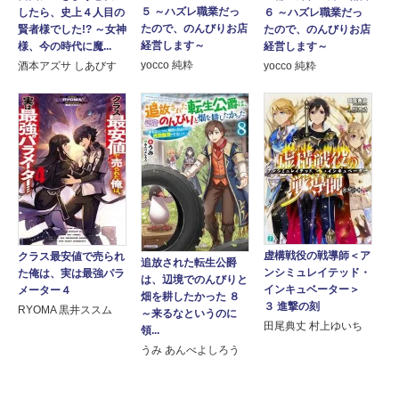
５ ～ハズレ職業だっ
したら、史上４人目の
６ ～ハズレ職業だっ
たので、のんびりお店
賢者様でした!? ～女神
たので、のんびりお店
経営します～
様、今の時代に魔...
経営します～
yocco 純粋
酒本アズサ しあびす
yocco 純粋
虚構戦役の戦導師＜ア
クラス最安値で売られ
追放された転生公爵
ンシミュレイテッド・
た俺は、実は最強パラ
は、辺境でのんびりと
インキュベーター＞
メーター４
畑を耕したかった ８
３ 進撃の刻
RYOMA 黒井ススム
～来るなというのに
田尾典丈 村上ゆいち
領...
うみ あんべよしろう