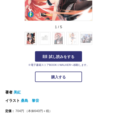
1
/
5
試し読みをする
※電子書籍ストアBOOK☆WALKERへ移動します。
購入する
著者
美紅
イラスト
桑島 黎音
定価：
704
円
（本体
640
円＋税）