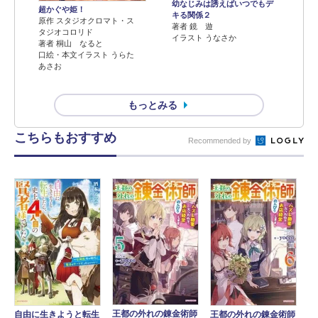
幼なじみは誘えばいつでもデ
超かぐや姫！
キる関係２
原作 スタジオクロマト・ス
著者 鏡 遊
タジオコロリド
イラスト うなさか
著者 桐山 なると
口絵・本文イラスト うらた
あさお
もっとみる
こちらもおすすめ
Recommended by
王都の外れの錬金術師
自由に生きようと転生
王都の外れの錬金術師