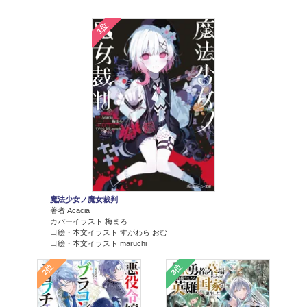
1位
魔法少女ノ魔女裁判
著者 Acacia
カバーイラスト 梅まろ
口絵・本文イラスト すがわら おむ
口絵・本文イラスト maruchi
2位
3位