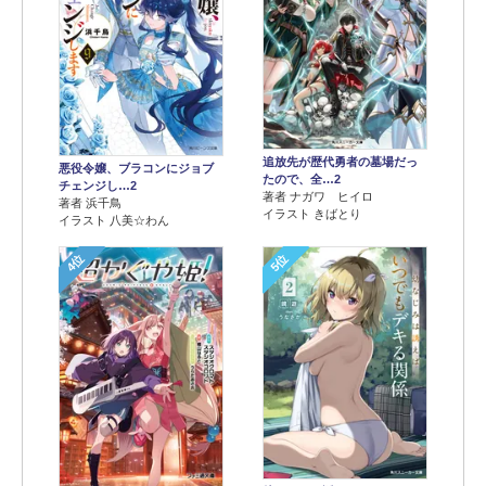
追放先が歴代勇者の墓場だっ
悪役令嬢、ブラコンにジョブ
たので、全…2
チェンジし…2
著者 ナガワ ヒイロ
著者 浜千鳥
イラスト きばとり
イラスト 八美☆わん
4位
5位