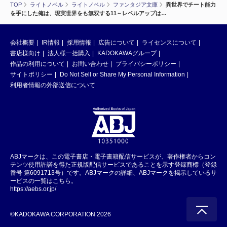
TOP
ライトノベル
ライトノベル
ファンタジア文庫
異世界でチート能力
を手にした俺は、現実世界をも無双する11～レベルアップは…
会社概要
IR情報
採用情報
広告について
ライセンスについて
書店様向け
法人様一括購入
KADOKAWAグループ
作品の利用について
お問い合わせ
プライバシーポリシー
サイトポリシー
Do Not Sell or Share My Personal Information
利用者情報の外部送信について
ABJマークは、この電子書店・電子書籍配信サービスが、著作権者からコン
テンツ使用許諾を得た正規版配信サービスであることを示す登録商標（登録
番号 第6091713号）です。ABJマークの詳細、ABJマークを掲示しているサ
ービスの一覧はこちら。
https://aebs.or.jp/
©KADOKAWA CORPORATION 2026