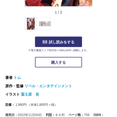
1
/
2
試し読みをする
※電子書籍ストアBOOK☆WALKERへ移動します。
購入する
著者
トム
原作・監修
リベル・エンタテインメント
イラスト
冨士原 良
定価：
1,980
円
（本体
1,800
円＋税）
発売日：
2022年11月04日
判型：
Ｂ６判
ページ数：
756
ISBN：