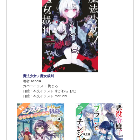
魔法少女ノ魔女裁判
著者 Acacia
カバーイラスト 梅まろ
口絵・本文イラスト すがわら おむ
口絵・本文イラスト maruchi
2位
3位