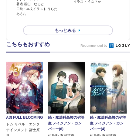
イラスト うなさか
著者 桐山 なると
口絵・本文イラスト うらた
あさお
もっとみる
こちらもおすすめ
Recommended by
続・魔法科高校の劣等
A3! FULL BLOOMING
続・魔法科高校の劣等
生 メイジアン・カン
生 メイジアン・カン
トム リベル・エンタ
パニー(6)
パニー(4)
テインメント 冨士原
佐島勤 石田可奈
良
佐島勤 石田可奈