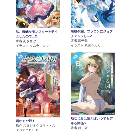
悪役令嬢、ブラコンにジョブ
私、蜘蛛なモンスターをテイ
チェンジし…2
ムしたので…2
著者 浜千鳥
著者 あきさけ
イラスト 八美☆わん
イラスト タムラ ヨウ
4位
5位
幼なじみは誘えばいつでもデ
超かぐや姫！
キる関係２
原作 スタジオクロマト・ス
著者 鏡 遊
タジオコロリド