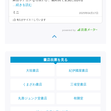
舞台やアニメなら良いが、最終回で全員に台詞を
…続きを読む
ミニ
2025年04月17日
0
人がナイス！しています
powered by
書店在庫を見る
大垣書店
紀伊國屋書店
くまざわ書店
三省堂書店
丸善ジュンク堂書店
有隣堂