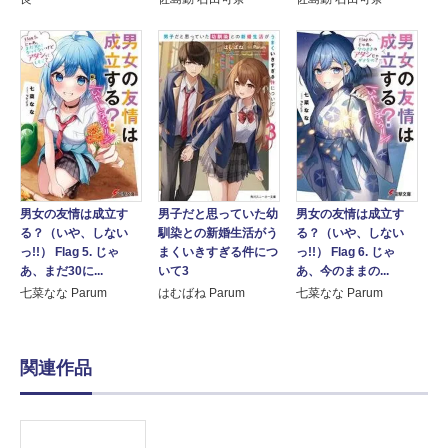
男女の友情は成立す
男女の友情は成立す
男子だと思っていた幼
る？（いや、しない
る？（いや、しない
馴染との新婚生活がう
っ!!） Flag 5. じゃ
っ!!） Flag 6. じゃ
まくいきすぎる件につ
あ、まだ30に...
あ、今のままの...
いて3
七菜なな Parum
七菜なな Parum
はむばね Parum
関連作品