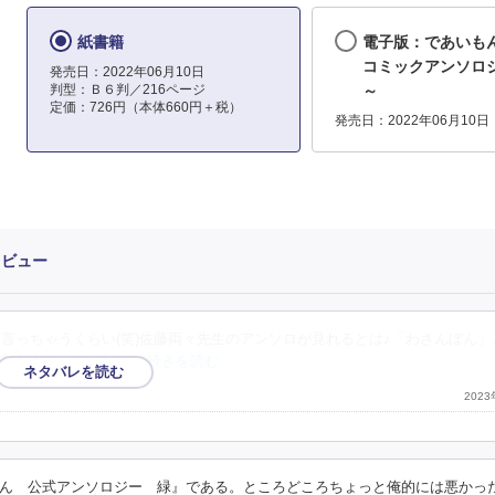
紙書籍
電子版：であいも
コミックアンソロジ
発売日：2022年06月10日
判型：Ｂ６判／216ページ
～
定価：726円（本体660円＋税）
発売日：2022年06月10日
レビュー
言っちゃうくらい(笑)佐藤両々先生のアンソロが見れるとは♪「わさんぼん」
京女達の描かれ方が
…続きを読む
202
ん 公式アンソロジー 緑』である。ところどころちょっと俺的には悪かっ