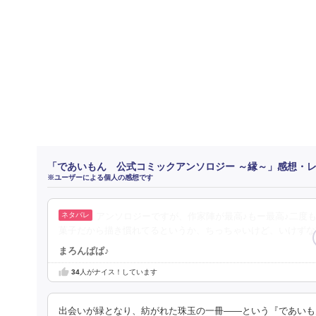
「であいもん 公式コミックアンソロジー ～縁～」感想・
※ユーザーによる個人の感想です
アンソロジーですが、作家陣が最高♪もー最高♪二度も
菓子だから描き慣れてるというか、ちっちゃいけど、いけずな
まろんぱぱ♪
34
人がナイス！しています
出会いが緑となり、紡がれた珠玉の一冊――という『であいも