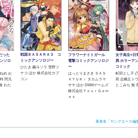
戦国ＢＡＳＡＲＡ３ コ
だった
フラワーナイトガール
女子高生×日
ミックアンソロジー
アンソロ
電撃コミックアンソロジ
異 ホラーア
ー
コミック
ひたき 轟斗ソラ 雪野ツ
ナコ ほか 株式会社カプ
ねめ お
はっとりまさき ＳＡＳ
町田とし子 
コン
時 閃凡
ＡＹＵＫｉ タカムラマ
荷 志峨丘トウキ
定食 わた
サヤ ほか DMMゲームズ
とこみち 無
株式会社ＹｏｕｒＧａｍ
ｅｓ
著者名「ヤングエース編