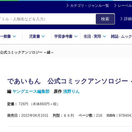
カテゴリ・ジャンル一覧
レーベル
検索
詳細
一般書
児童書
学習参考書
生活
実用
雑誌
ムック
・
・
公式コミックアンソロジー ～縁～
であいもん 公式コミックアンソロジー 
編
ヤングエース編集部
原作
浅野りん
定価：
726
円 （本体
660
円＋税）
発売日：
2022年06月10日
判型：
Ｂ６判
ページ数：
216
ISBN：
978404