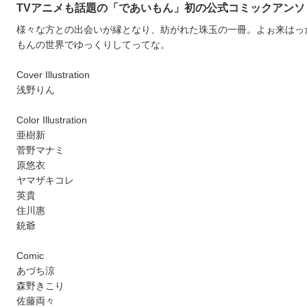
TVアニメも話題の「であいもん」初の公式コミックアンソ
様々な方との出会いが縁となり、紡がれた珠玉の一冊。よぉ来はっ
もんの世界でゆっくりしてってな。
Cover Illustration
浅野りん
Color Illustration
亜樹新
菅野マナミ
原悠衣
ヤマザキコレ
英貴
住川惠
銃爺
Comic
あづち涼
森野きこり
佐藤両々