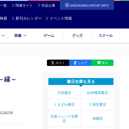
一覧
関連サイト
作品公募
KADOKAWA GROUP INFO
検索
新刊カレンダー
イベント情報
映像
ゲーム
グッズ
スクール
ポスト
シェア
送る
～縁～
書店在庫を見る
大垣書店
紀伊國屋書店
くまざわ書店
三省堂書店
1126226
丸善ジュンク堂書
有隣堂
店