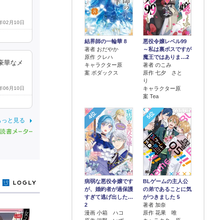
5年02月10日
結界師の一輪華 8
悪役令嬢レベル99
著者 おだやか
～私は裏ボスですが
原作 クレハ
魔王ではありま…2
豪華なメ
キャラクター原
著者 のこみ
案 ボダックス
原作 七夕 さと
り
キャラクター原
2年06月10日
案 Tea
4位
5位
もっと見る
病弱な悪役令嬢です
BLゲームの主人公
y
が、婚約者が過保護
の弟であることに気
すぎて逃げ出した…
がつきました 5
2
著者 加奈
漫画 小箱 ハコ
原作 花果 唯