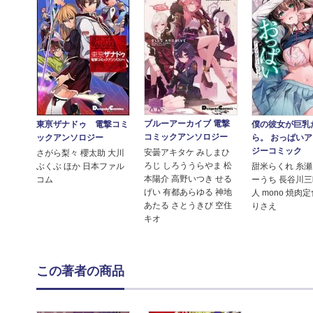
ブルーアーカイブ 電撃
東亰ザナドゥ 電撃コミ
僕の彼女が巨乳
コミックアンソロジー
ックアンソロジー
ら。 おっぱい
ジーコミック
安曇アキタケ みしまひ
さがら梨々 櫻太助 大川
ろじ しろううらやま 松
ぶくぶ ほか 日本ファル
甜米らくれ 糸瀬
本陽介 高野いつき せる
コム
ーうち 長谷川三
げい 有都あらゆる 神地
人 mono 焼肉
あたる さとうきび 空住
りさえ
キオ
この著者の商品