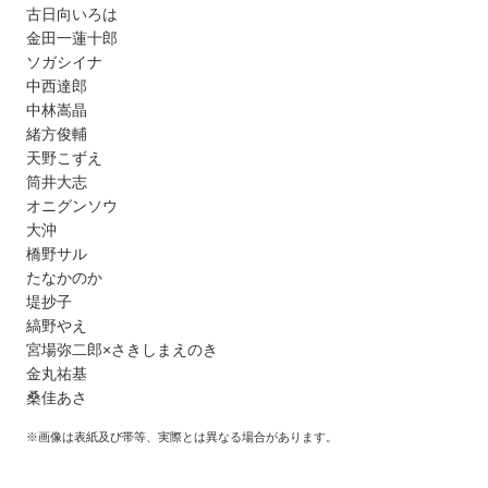
古日向いろは
金田一蓮十郎
ソガシイナ
中西達郎
中林嵩晶
緒方俊輔
天野こずえ
筒井大志
オニグンソウ
大沖
橋野サル
たなかのか
堤抄子
縞野やえ
宮場弥二郎×さきしまえのき
金丸祐基
桑佳あさ
※画像は表紙及び帯等、実際とは異なる場合があります。