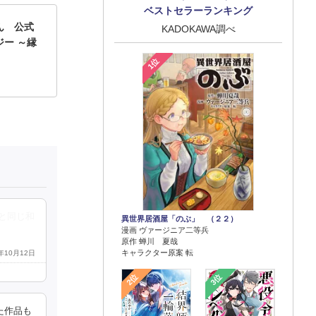
ベストセラーランキング
ん 公式
KADOKAWA調べ
ー ～縁
1位
と同じ和
異世界居酒屋「のぶ」 （２２）
漫画 ヴァージニア二等兵
原作 蝉川 夏哉
キャラクター原案 転
3年10月12日
2位
3位
た作品も