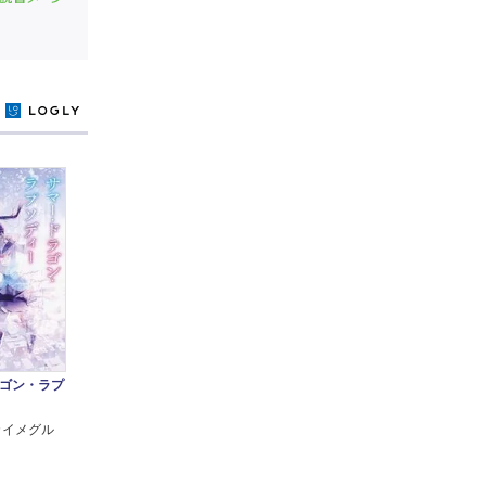
y
ゴン・ラプ
カイメグル