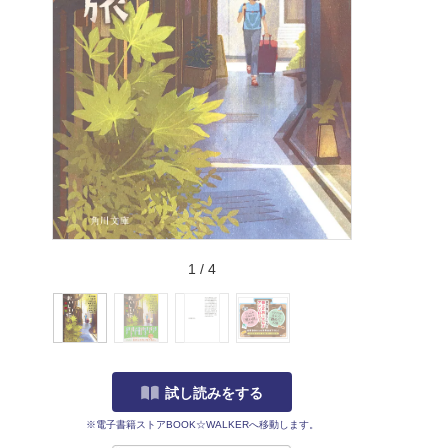
1
/
4
試し読みをする
※電子書籍ストアBOOK☆WALKERへ移動します。