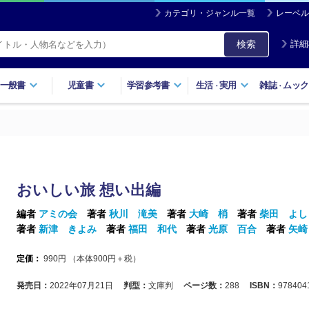
カテゴリ・ジャンル一覧
レーベル
検索
詳細
一般書
児童書
学習参考書
生活
実用
雑誌
ムック
・
・
おいしい旅 想い出編
編者
アミの会
著者
秋川 滝美
著者
大崎 梢
著者
柴田 よし
著者
新津 きよみ
著者
福田 和代
著者
光原 百合
著者
矢崎
定価：
990
円 （本体
900
円＋税）
発売日：
2022年07月21日
判型：
文庫判
ページ数：
288
ISBN：
978404