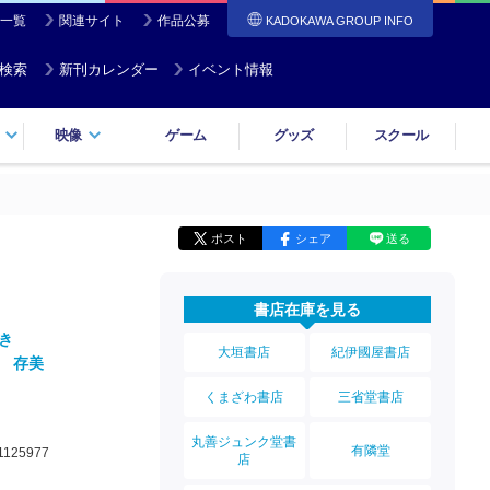
一覧
関連サイト
作品公募
KADOKAWA GROUP INFO
検索
新刊カレンダー
イベント情報
映像
ゲーム
グッズ
スクール
ポスト
シェア
送る
書店在庫を見る
き
大垣書店
紀伊國屋書店
 存美
くまざわ書店
三省堂書店
丸善ジュンク堂書
有隣堂
1125977
店