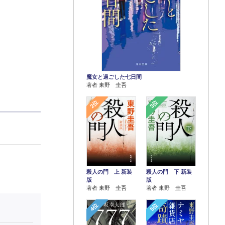
魔女と過ごした七日間
著者 東野 圭吾
2位
3位
殺人の門 上 新装
殺人の門 下 新装
版
版
著者 東野 圭吾
著者 東野 圭吾
4位
5位