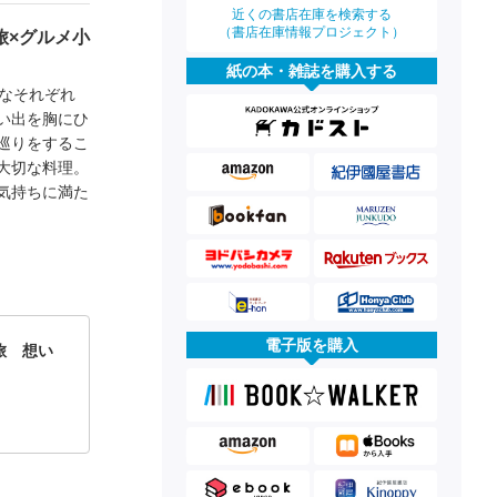
近くの書店在庫を検索する
（書店在庫情報プロジェクト）
旅×グルメ小
紙の本・雑誌を購入する
なそれぞれ
い出を胸にひ
巡りをするこ
大切な料理。
気持ちに満た
電子版を購入
旅 想い