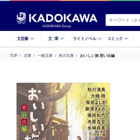
文芸書
文庫
ライトノベル
コミック
TOP
文庫
一般文庫
角川文庫
おいしい旅 想い出編