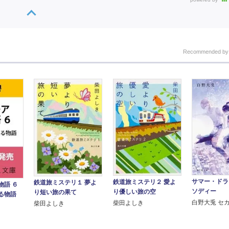
Recommended b
サマー・ドラ
鉄道旅ミステリ２ 愛よ
鉄道旅ミステリ１ 夢よ
物語 ６
ソディー
り優しい旅の空
り短い旅の果て
る物語
白野大兎 セ
柴田よしき
柴田よしき