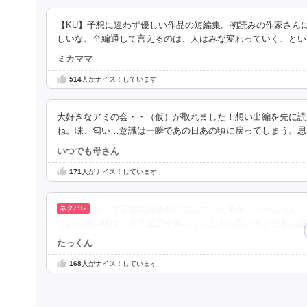
【KU】予想に違わず優しい作品の短編集。初読みの作家さん
しいな。全編通して言えるのは、人はみな変わっていく、とい
ミカママ
514
人がナイス！しています
大好きなアミの会・・（仮）が取れました！想い出編を先に読
ね。味、匂い…意識は一瞬であの日あの頃に戻ってしまう。思
いつでも母さん
171
人がナイス！しています
かつて京都花園会館に住んでいた美奈、ムーちゃん、
（あの日の味は）琴子は三十年ぶりに亡夫の思い出とともに故
たっくん
168
人がナイス！しています