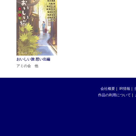
おいしい旅 想い出編
アミの会 他
会社概要
IR情報
作品の利用について