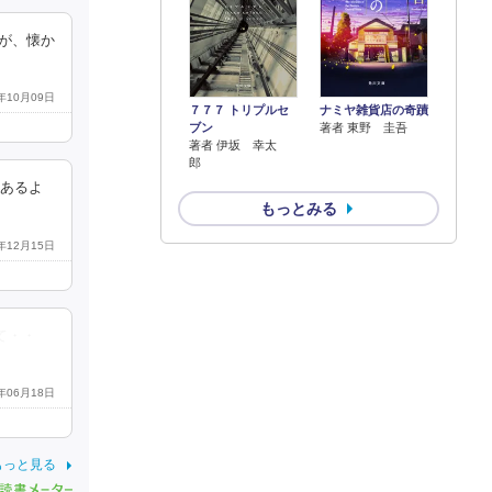
が、懐か
4年10月09日
７７７ トリプルセ
ナミヤ雑貨店の奇蹟
ブン
著者 東野 圭吾
著者 伊坂 幸太
郎
にあるよ
もっとみる
2年12月15日
て・・
3年06月18日
もっと見る