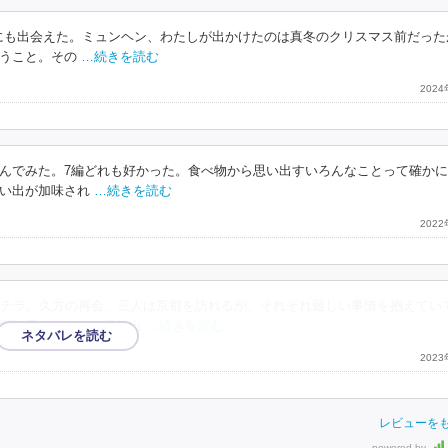
にも出会えた。ミュンヘン、わたしが出かけたのは真冬のクリスマス前だった
うこと。その
…続きを読む
202
んでみた。7編どれも好かった。食べ物から思い出すいろんなことって確か
い出が加味され
…続きを読む
202
テラ。久方の再会、三人は京都を訪れるが、それぞれ難しい事情を抱えてい
郷神戸を旅する。偶然出
…続きを読む
202
レビューを
powered by