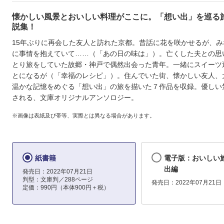
懐かしい風景とおいしい料理がここに。「想い出」を巡る
説集！
15年ぶりに再会した友人と訪れた京都。昔話に花を咲かせるが、み
に事情を抱えていて……（「あの日の味は」）。亡くした夫との思
とり旅をしていた故郷・神戸で偶然出会った青年。一緒にスイーツ
とになるが（「幸福のレシピ」）。住んでいた街、懐かしい友人、
温かな記憶をめぐる「想い出」の旅を描いた７作品を収録。優しい
される、文庫オリジナルアンソロジー。
※画像は表紙及び帯等、実際とは異なる場合があります。
紙書籍
電子版：おいしい
出編
発売日：2022年07月21日
判型：文庫判／288ページ
発売日：2022年07月21日
定価：990円（本体900円＋税）