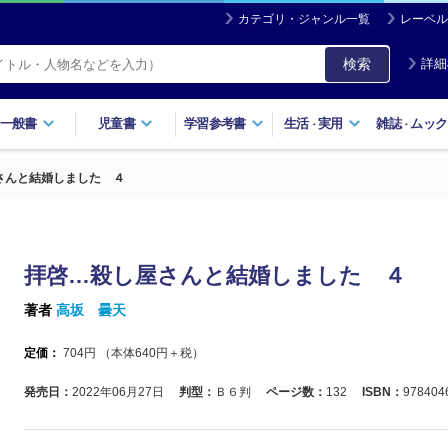
カテゴリ・ジャンル一覧
レーベル
検索
詳細
一般書
児童書
学習参考書
生活
実用
雑誌
ムック
・
・
さんと結婚しました ４
拝啓…殺し屋さんと結婚しました ４
著者
高坂 曇天
定価：
704
円 （本体
640
円＋税）
発売日：
2022年06月27日
判型：
Ｂ６判
ページ数：
132
ISBN：
978404