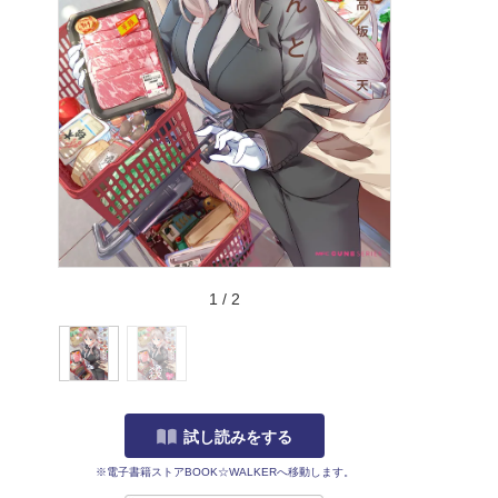
1
/
2
試し読みをする
※電子書籍ストアBOOK☆WALKERへ移動します。