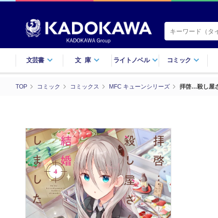
文芸書
文庫
ライトノベル
コミック
TOP
コミック
コミックス
MFC キューンシリーズ
拝啓…殺し屋