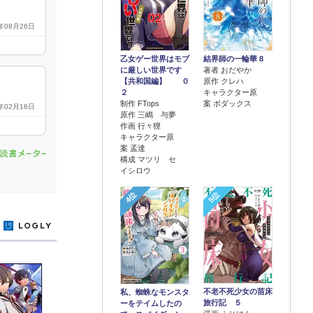
2年08月26日
乙女ゲー世界はモブ
結界師の一輪華 8
に厳しい世界です
著者 おだやか
【共和国編】 ０
原作 クレハ
２
キャラクター原
制作 FTops
案 ボダックス
5年02月16日
原作 三嶋 与夢
作画 行々狸
キャラクター原
案 孟達
構成 マツリ セ
イシロウ
4位
5位
y
不老不死少女の苗床
私、蜘蛛なモンスタ
旅行記 ５
ーをテイムしたの