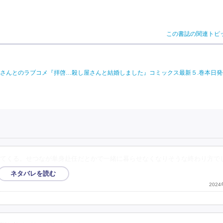
この書誌の関連トピ
さんとのラブコメ『拝啓…殺し屋さんと結婚しました』コミックス最新５.巻本日発
てくる。せつなが単身赴任だとかで一緒に暮らせなくなりそうな終わり方で
202