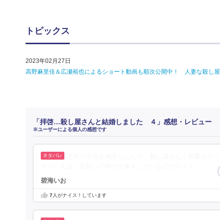
トピックス
2023年02月27日
高野麻里佳＆広瀬裕也によるショート動画も順次公開中！ 人妻な殺し屋
「拝啓…殺し屋さんと結婚しました ４」感想・レビュー
※ユーザーによる個人の感想です
近所の子供を相手にしたり、殺し屋らしく刺客がやっ
そういえば、旦那って何の仕事をしているのだろう？
碧海いお
7
人がナイス！しています