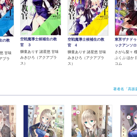
空戦魔導士候補生の教
空戦魔導士候補生の教
東亰ザナドゥ
生の教
官 ３
官 4
ックアンソロ
獅童ありす 諸星悠 甘味
獅童ありす 諸星悠 甘味
さがら梨々 
悠 甘味
みきひろ（アクアプラ
みきひろ（アクアプラ
ぶくぶ ほか
アプラ
ス）
ス）
コム
著者名「高坂