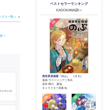
ベストセラーランキング
KADOKAWA調べ
ックス一覧へ
1位
売！
異世界居酒屋「のぶ」 （２２）
したね。
漫画 ヴァージニア二等兵
原作 蝉川 夏哉
キャラクター原案 転
4年12月11日
2位
3位