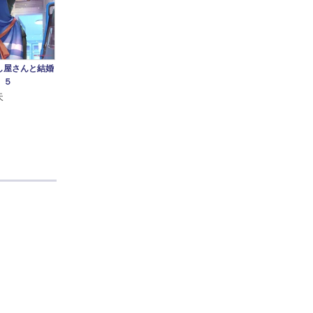
し屋さんと結婚
 ５
天