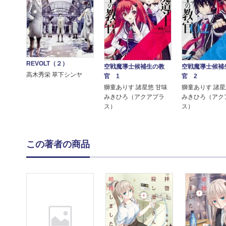
REVOLT（２）
空戦魔導士候補生の教
空戦魔導士候補
高木秀栄 草下シンヤ
官 1
官 2
獅童ありす 諸星悠 甘味
獅童ありす 諸星
みきひろ（アクアプラ
みきひろ（アク
ス）
ス）
この著者の商品