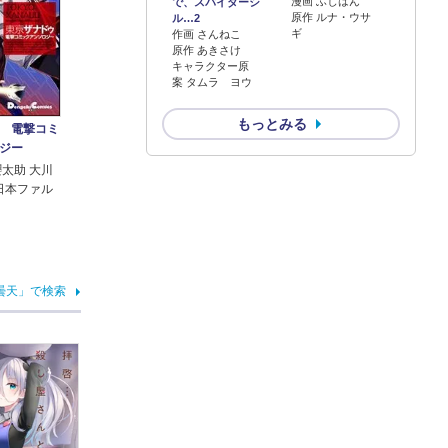
漫画 ふじはん
で、スパイダーシ
原作 ルナ・ウサ
ル…2
ギ
作画 さんねこ
原作 あきさけ
キャラクター原
案 タムラ ヨウ
もっとみる
 電撃コミ
ジー
櫻太助 大川
 日本ファル
曇天」で検索