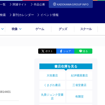
一覧
関連サイト
作品公募
KADOKAWA GROUP INFO
検索
新刊カレンダー
イベント情報
映像
ゲーム
グッズ
スクール
ポスト
シェア
送る
書店在庫を見る
大垣書店
紀伊國屋書店
くまざわ書店
三省堂書店
6814401
丸善ジュンク堂書
有隣堂
店