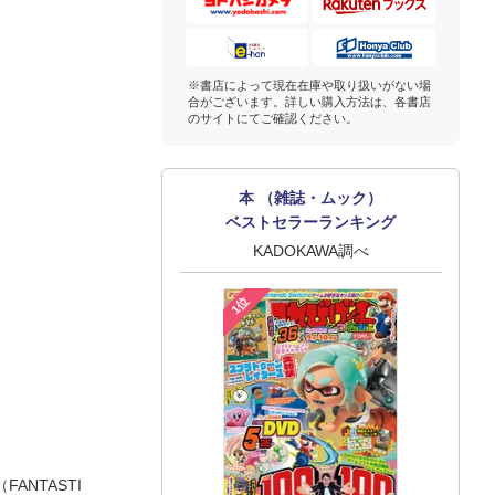
※書店によって現在在庫や取り扱いがない場
合がございます。詳しい購入方法は、各書店
のサイトにてご確認ください。
本 （雑誌・ムック）
ベストセラーランキング
KADOKAWA調べ
1位
ANTASTI