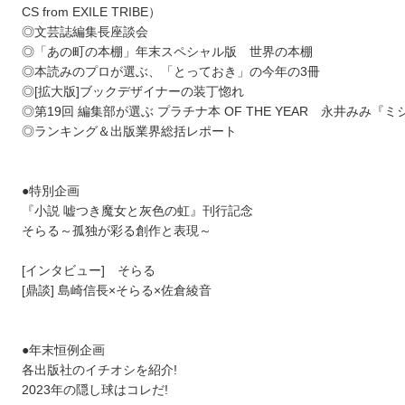
CS from EXILE TRIBE）
◎文芸誌編集長座談会
◎「あの町の本棚」年末スペシャル版 世界の本棚
◎本読みのプロが選ぶ、「とっておき」の今年の3冊
◎[拡大版]ブックデザイナーの装丁惚れ
◎第19回 編集部が選ぶ プラチナ本 OF THE YEAR 永井みみ『
◎ランキング＆出版業界総括レポート
●特別企画
『小説 嘘つき魔女と灰色の虹』刊行記念
そらる～孤独が彩る創作と表現～
[インタビュー] そらる
[鼎談] 島崎信長×そらる×佐倉綾音
●年末恒例企画
各出版社のイチオシを紹介!
2023年の隠し球はコレだ!