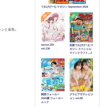
てれびげーむマガジン September 2026
2位
3位
ミシンと金魚』
spoon.2Di
別冊てれびげーむマ
vol.136
ガジン スペシャル
マインクラフト…2
4位
5位
関西ウォーカー
グラビアザテレビジ
2026夏 ウォーカー
ョン vol.85
ムック