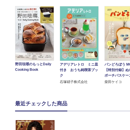
野田琺瑯のもっとDaily
アデリアレトロ ミニ皿
パンどろぼう M
Cooking Book
付き おうち純喫茶ブッ
【特別付録】ぬ
ク
ポーチパスケー
石塚硝子株式会社
柴田ケイコ
最近チェックした商品