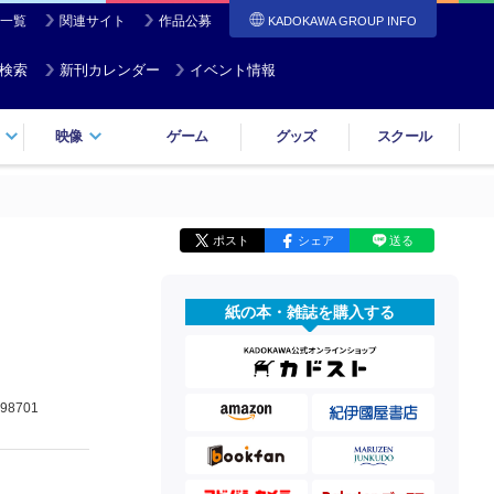
一覧
関連サイト
作品公募
KADOKAWA GROUP INFO
検索
新刊カレンダー
イベント情報
映像
ゲーム
グッズ
スクール
ポスト
シェア
送る
紙の本・雑誌を購入する
98701