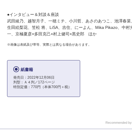
●インタビュー＆対談＆座談
武田綾乃、越智月子、一穂ミチ、小川哲、あさのあつこ、池澤春菜
生田絵梨花、笠松 将、LiSA、吉住、にーよん、Mika Pikazo、中
一、京極夏彦×多田克己×村上健司×黒史郎 ほか
※画像は表紙及び帯等、実際とは異なる場合があります。
紙書籍
発売日：2022年12月06日
判型：Ａ４判／172ページ
特別定価：770円（本体700円＋税）
Recommended b