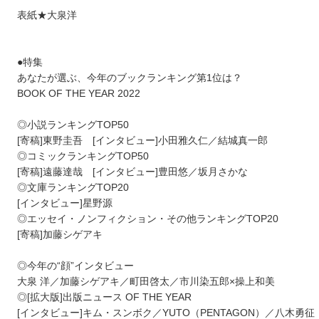
表紙★大泉洋
●特集
あなたが選ぶ、今年のブックランキング第1位は？
BOOK OF THE YEAR 2022
◎小説ランキングTOP50
[寄稿]東野圭吾 [インタビュー]小田雅久仁／結城真一郎
◎コミックランキングTOP50
[寄稿]遠藤達哉 [インタビュー]豊田悠／坂月さかな
◎文庫ランキングTOP20
[インタビュー]星野源
◎エッセイ・ノンフィクション・その他ランキングTOP20
[寄稿]加藤シゲアキ
◎今年の“顔”インタビュー
大泉 洋／加藤シゲアキ／町田啓太／市川染五郎×操上和美
◎[拡大版]出版ニュース OF THE YEAR
[インタビュー]キム・スンボク／YUTO（PENTAGON）／八木勇征（F