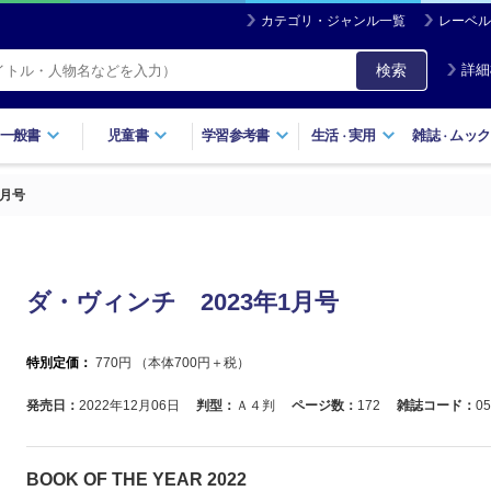
カテゴリ・ジャンル一覧
レーベル
検索
詳細
一般書
児童書
学習参考書
生活
実用
雑誌
ムック
・
・
1月号
ダ・ヴィンチ 2023年1月号
特別定価：
770
円 （本体
700
円＋税）
発売日：
2022年12月06日
判型：
Ａ４判
ページ数：
172
雑誌コード：
05
BOOK OF THE YEAR 2022