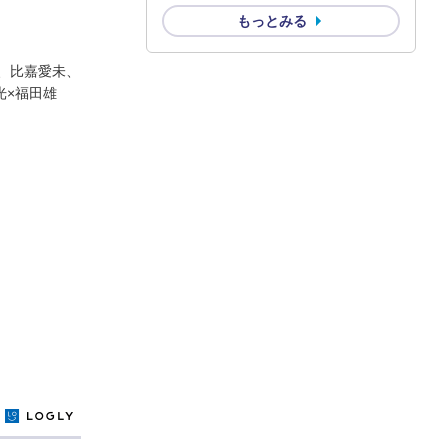
もっとみる
、比嘉愛未、
村光×福田雄
y