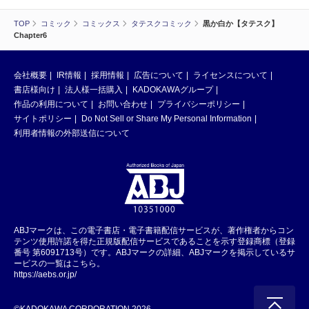
TOP
コミック
コミックス
タテスクコミック
黒か白か【タテスク】
Chapter6
会社概要
IR情報
採用情報
広告について
ライセンスについて
書店様向け
法人様一括購入
KADOKAWAグループ
作品の利用について
お問い合わせ
プライバシーポリシー
サイトポリシー
Do Not Sell or Share My Personal Information
利用者情報の外部送信について
ABJマークは、この電子書店・電子書籍配信サービスが、著作権者からコン
テンツ使用許諾を得た正規版配信サービスであることを示す登録商標（登録
番号 第6091713号）です。ABJマークの詳細、ABJマークを掲示しているサ
ービスの一覧はこちら。
https://aebs.or.jp/
©KADOKAWA CORPORATION 2026