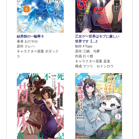
結界師の一輪華 8
乙女ゲー世界はモブに厳しい
著者 おだやか
世界です【…2
原作 クレハ
制作 FTops
キャラクター原案 ボダック
原作 三嶋 与夢
ス
作画 行々狸
キャラクター原案 孟達
構成 マツリ セイシロウ
4位
5位