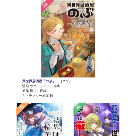
1位
異世界居酒屋「のぶ」 （２２）
漫画 ヴァージニア二等兵
原作 蝉川 夏哉
キャラクター原案 転
2位
3位