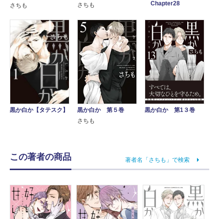
Chapter28
さちも
さちも
黒か白か【タテスク】
黒か白か 第５巻
黒か白か 第1３巻
さちも
この著者の商品
著者名「さちも」で検索