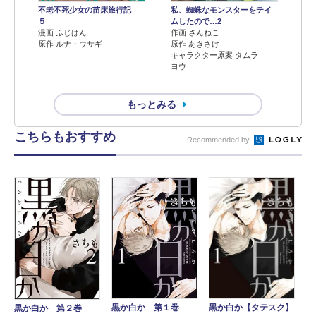
不老不死少女の苗床旅行記
私、蜘蛛なモンスターをテイ
５
ムしたので…2
漫画 ふじはん
作画 さんねこ
原作 ルナ・ウサギ
原作 あきさけ
キャラクター原案 タムラ
ヨウ
もっとみる
こちらもおすすめ
Recommended by
黒か白か【タテスク】
黒か白か 第１巻
黒か白か 第２巻