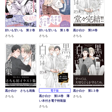
好いも甘いも 第２巻
好いも甘いも 第１巻
黒か白か 第14巻
さちも
さちも
さちも
黒か白か さちも画集
電子版
黒か白か 第1３巻
黒か白か 第14巻 薄
さちも
さちも
い本付き電子特装版
さちも