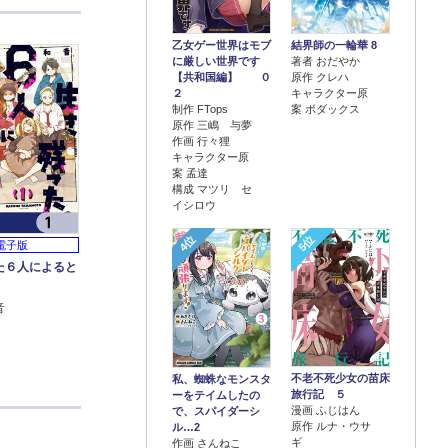
乙女ゲー世界はモブ
結界師の一輪華 8
に厳しい世界です
著者 おだやか
【共和国編】 ０
原作 クレハ
２
キャラクター原
制作 FTops
案 ボダックス
原作 三嶋 与夢
作画 行々狸
キャラクター原
案 孟達
構成 マツリ セ
イシロウ
4位
5位
電子版
た６人によると
】
音
不老不死少女の苗床
私、蜘蛛なモンスタ
旅行記 ５
ーをテイムしたの
漫画 ふじはん
で、スパイダーシ
原作 ルナ・ウサ
ル…2
ギ
作画 さんねこ