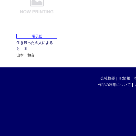
電子版
生き残った６人による
と ３
山本 和音
会社概要
IR情報
作品の利用について