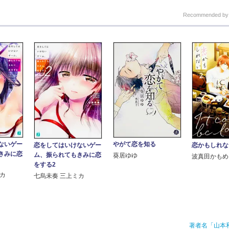
Recommended b
ないゲー
やがて恋を知る
恋をしてはいけないゲー
恋かもしれな
きみに恋
ム、振られてもきみに恋
葵居ゆゆ
波真田かもめ
をする2
ミカ
七烏未奏 三上ミカ
著者名「山本