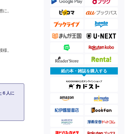
態に。
模様。
紙の本・雑誌を購入する
た６人に