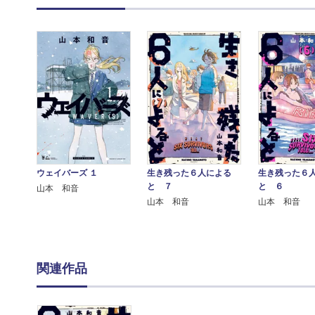
ウェイバーズ １
生き残った６人による
生き残った６
と ７
と ６
山本 和音
山本 和音
山本 和音
関連作品