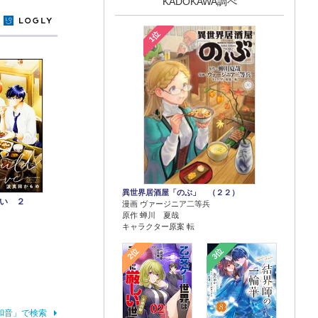
KADOKAWA調べ
y
1位
異世界居酒屋「のぶ」 （２２）
い ２
漫画 ヴァージニア二等兵
原作 蝉川 夏哉
キャラクター原案 転
2位
3位
和音」で検索