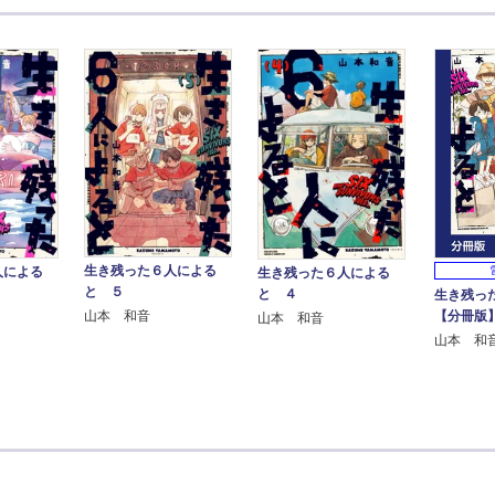
生き残った６人による
人による
生き残った６人による
と ５
と ４
生き残っ
山本 和音
【分冊版
山本 和音
山本 和