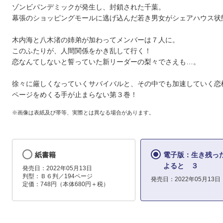
ゾンビパンデミックが発生し、封鎖された千葉。
幕張のショッピングモールに逃げ込んだ若き男女がシェアハウス状
木内海と八木渚の姉弟が加わってメンバーは７人に。
このふたりが、人間関係をかき乱して行く！
恋なんてしないと誓っていた新リーダーの梨々でさえも…。
徐々に厳しくなっていくサバイバルと、その中でも加速していく恋
ページをめくる手が止まらない第３巻！
※画像は表紙及び帯等、実際とは異なる場合があります。
紙書籍
電子版：生き残っ
よると ３
発売日：2022年05月13日
判型：Ｂ６判／194ページ
発売日：2022年05月13日
定価：748円（本体680円＋税）