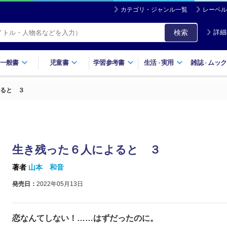
カテゴリ・ジャンル一覧
レーベル
検索
詳細
一般書
児童書
学習参考書
生活
実用
雑誌
ムック
・
・
ると ３
生き残った６人によると ３
著者
山本 和音
発売日：
2022年05月13日
恋なんてしない！……はずだったのに。