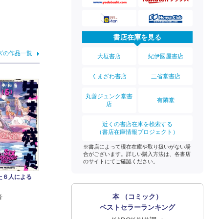
書店在庫を見る
ズの作品一覧
大垣書店
紀伊國屋書店
くまざわ書店
三省堂書店
丸善ジュンク堂書
有隣堂
店
近くの書店在庫を検索する
（書店在庫情報プロジェクト）
※書店によって現在在庫や取り扱いがない場
合がございます。詳しい購入方法は、各書店
のサイトにてご確認ください。
た６人による
本 （コミック）
音
ベストセラーランキング