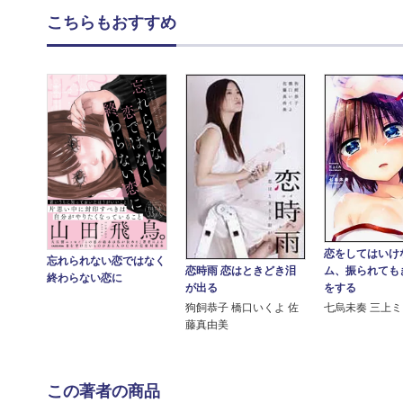
こちらもおすすめ
恋をしてはいけ
忘れられない恋ではなく
恋時雨 恋はときどき泪
ム、振られても
終わらない恋に
が出る
をする
狗飼恭子 橋口いくよ 佐
七烏未奏 三上
藤真由美
この著者の商品