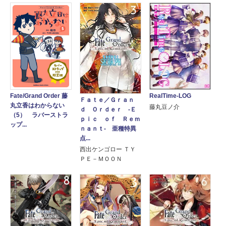
Fate/Grand Order 藤
RealTime-LOG
Ｆａｔｅ／Ｇｒａｎ
丸立香はわからない
藤丸豆ノ介
ｄ Ｏｒｄｅｒ ‐Ｅ
（5） ラバーストラ
ｐｉｃ ｏｆ Ｒｅｍ
ップ...
ｎａｎｔ‐ 亜種特異
点...
西出ケンゴロー ＴＹ
ＰＥ－ＭＯＯＮ