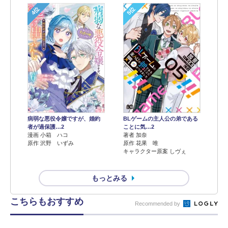
4位
5位
病弱な悪役令嬢ですが、婚約
BLゲームの主人公の弟である
者が過保護…2
ことに気…2
漫画 小箱 ハコ
著者 加奈
原作 沢野 いずみ
原作 花果 唯
キャラクター原案 しヴぇ
もっとみる
こちらもおすすめ
Recommended by