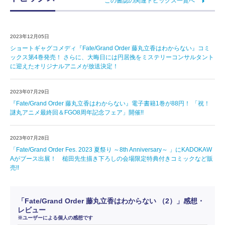
この書誌の関連トピックス一覧へ
2023年12月05日
ショートギャグコメディ『Fate/Grand Order 藤丸立香はわからない』コミ
ックス第4巻発売！ さらに、大晦日には円居挽をミステリーコンサルタント
に迎えたオリジナルアニメが放送決定！
2023年07月29日
『Fate/Grand Order 藤丸立香はわからない』電子書籍1巻が88円！ 「祝！
謎丸アニメ最終回＆FGO8周年記念フェア」開催!!
2023年07月28日
「Fate/Grand Order Fes. 2023 夏祭り ～8th Anniversary～ 」にKADOKAW
Aがブース出展！ 槌田先生描き下ろしの会場限定特典付きコミックなど販
売!!
「Fate/Grand Order 藤丸立香はわからない （2）」感想・
レビュー
※ユーザーによる個人の感想です