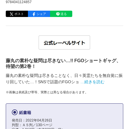
9784041124857
ポスト
シェア
送る
藤丸の素朴な疑問は尽きない…!! FGOショートギャグ、
待望の第2巻！
藤丸の素朴な疑問は尽きることなく、日々英霊たちを無自覚に振
り回していた…！SNSで話題のFGOショ
…続きを読む
※画像は表紙及び帯等、実際とは異なる場合があります。
紙書籍
発売日：2022年04月26日
判型：Ａ５判／130ページ