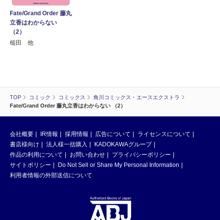
Fate/Grand Order 藤丸
立香はわからない
（2）
槌田 他
TOP
コミック
コミックス
角川コミックス・エースエクストラ
Fate/Grand Order 藤丸立香はわからない （2）
会社概要
IR情報
採用情報
広告について
ライセンスについて
書店様向け
法人様一括購入
KADOKAWAグループ
作品の利用について
お問い合わせ
プライバシーポリシー
サイトポリシー
Do Not Sell or Share My Personal Information
利用者情報の外部送信について