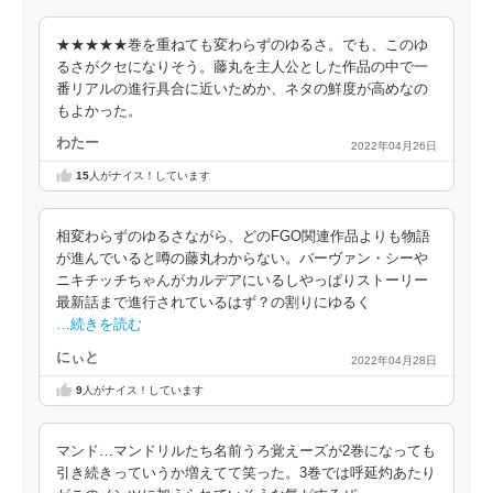
★★★★★巻を重ねても変わらずのゆるさ。でも、このゆ
るさがクセになりそう。藤丸を主人公とした作品の中で一
番リアルの進行具合に近いためか、ネタの鮮度が高めなの
もよかった。
わたー
2022年04月26日
15
人がナイス！しています
相変わらずのゆるさながら、どのFGO関連作品よりも物語
が進んでいると噂の藤丸わからない。バーヴァン・シーや
ニキチッチちゃんがカルデアにいるしやっぱりストーリー
最新話まで進行されているはず？の割りにゆるく
…続きを読む
にぃと
2022年04月28日
9
人がナイス！しています
マンド…マンドリルたち名前うろ覚えーズが2巻になっても
引き続きっていうか増えてて笑った。3巻では呼延灼あたり