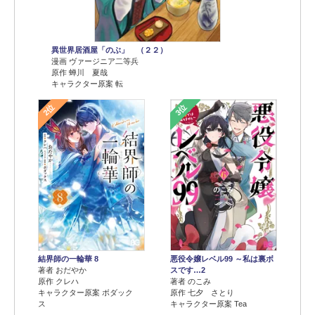
異世界居酒屋「のぶ」 （２２）
漫画 ヴァージニア二等兵
原作 蝉川 夏哉
キャラクター原案 転
2位
3位
結界師の一輪華 8
悪役令嬢レベル99 ～私は裏ボ
著者 おだやか
スです…2
原作 クレハ
著者 のこみ
キャラクター原案 ボダック
原作 七夕 さとり
ス
キャラクター原案 Tea