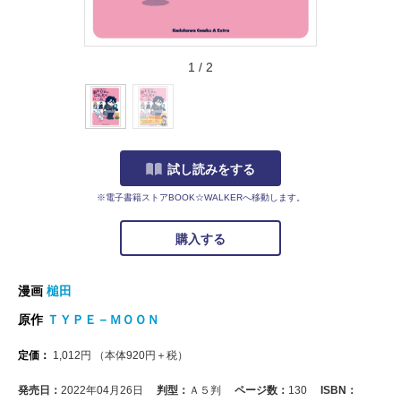
1
/
2
試し読みをする
※電子書籍ストアBOOK☆WALKERへ移動します。
購入する
漫画
槌田
原作
ＴＹＰＥ－ＭＯＯＮ
定価：
1,012
円
（本体
920
円＋税）
発売日：
2022年04月26日
判型：
Ａ５判
ページ数：
130
ISBN：