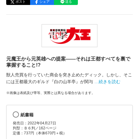
ポスト
シェア
送る
元魔王から元英雄への提案――それは王都すべてを裏で
掌握すること!?
獣人売買を行っていた商会を突き止めたディック。しかし、そこ
には王都最大のギルド『白の山羊亭』が関与
…続きを読む
※画像は表紙及び帯等、実際とは異なる場合があります。
紙書籍
発売日：2022年04月27日
判型：Ｂ６判／162ページ
定価：737円（本体670円＋税）