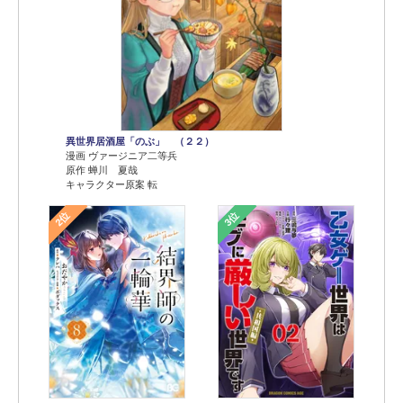
異世界居酒屋「のぶ」 （２２）
漫画 ヴァージニア二等兵
原作 蝉川 夏哉
キャラクター原案 転
2位
3位