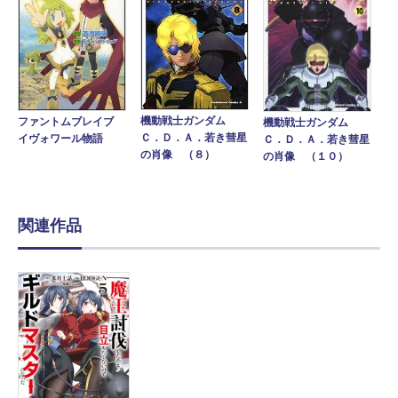
機動戦士ガンダム
ファントムブレイブ
機動戦士ガンダム
Ｃ．Ｄ．Ａ．若き彗星
イヴォワール物語
Ｃ．Ｄ．Ａ．若き彗星
の肖像 （８）
の肖像 （１０）
関連作品