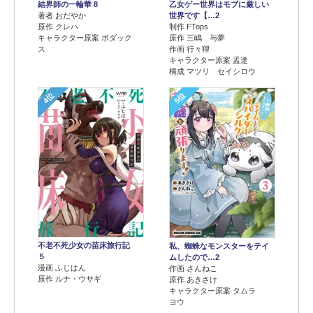
結界師の一輪華 8
乙女ゲー世界はモブに厳しい
著者 おだやか
世界です【…2
原作 クレハ
制作 FTops
キャラクター原案 ボダック
原作 三嶋 与夢
ス
作画 行々狸
キャラクター原案 孟達
構成 マツリ セイシロウ
4位
5位
不老不死少女の苗床旅行記
私、蜘蛛なモンスターをテイ
５
ムしたので…2
漫画 ふじはん
作画 さんねこ
原作 ルナ・ウサギ
原作 あきさけ
キャラクター原案 タムラ
ヨウ