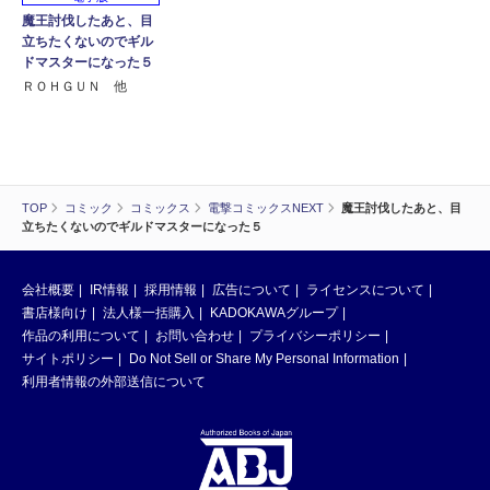
魔王討伐したあと、目
立ちたくないのでギル
ドマスターになった５
ＲＯＨＧＵＮ 他
TOP
コミック
コミックス
電撃コミックスNEXT
魔王討伐したあと、目
立ちたくないのでギルドマスターになった５
会社概要
IR情報
採用情報
広告について
ライセンスについて
書店様向け
法人様一括購入
KADOKAWAグループ
作品の利用について
お問い合わせ
プライバシーポリシー
サイトポリシー
Do Not Sell or Share My Personal Information
利用者情報の外部送信について