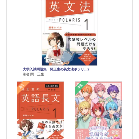
大学入試問題集 関正生の英文法ポラリ…2
著者 関 正生
2位
3位