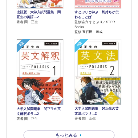
改訂版 大学入試問題集 関
すとぷりと学ぶ 気持ちが伝
正生の英語…2
わることば
著者 関 正生
監修協力 すとぷり／STPR
Books
監修 五百田 達成
4位
5位
大学入試問題集 関正生の英
大学入試問題集 関正生の英
文法ポラリ…2
文解釈ポラ…2
著者 関 正生
著者 関 正生
もっとみる