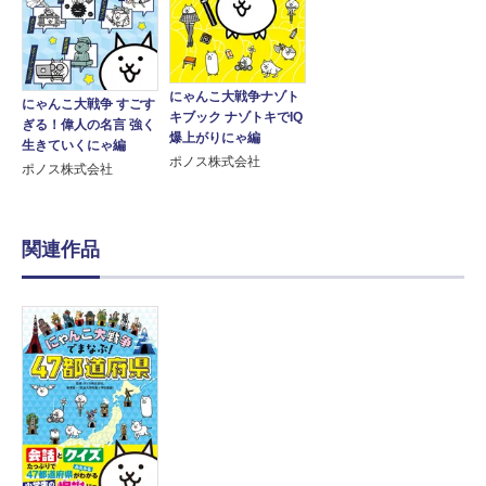
にゃんこ大戦争ナゾト
にゃんこ大戦争 すごす
キブック ナゾトキでIQ
ぎる！偉人の名言 強く
爆上がりにゃ編
生きていくにゃ編
ポノス株式会社
ポノス株式会社
関連作品