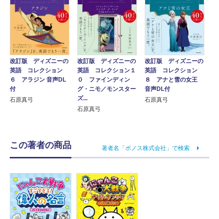
改訂版 ディズニーの
改訂版 ディズニーの
改訂版 ディズニーの
英語 コレクション
英語 コレクション１
英語 コレクション
６ アラジン 音声DL
０ ファインディン
８ アナと雪の女王
付
グ・ニモ／モンスター
音声DL付
ズ...
石原真弓
石原真弓
石原真弓
この著者の商品
著者名「ポノス株式会社」で検索