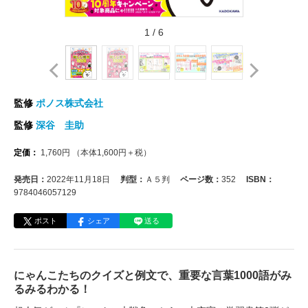
1
/
6
監修
ポノス株式会社
監修
深谷 圭助
定価：
1,760
円
（本体
1,600
円＋税）
発売日：
2022年11月18日
判型：
Ａ５判
ページ数：
352
ISBN：
9784046057129
ポスト
シェア
送る
にゃんこたちのクイズと例文で、重要な言葉1000語がみ
るみるわかる！