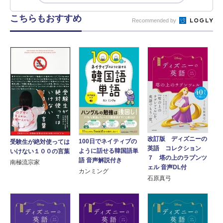
こちらもおすすめ
Recommended by
改訂版 ディズニーの
100日でネイティブの
受験生が絶対使っては
英語 コレクション
ように話せる韓国語単
いけない１００の言葉
７ 塔の上のラプンツ
語 音声解説付き
南極流宗家
ェル 音声DL付
カンミング
石原真弓