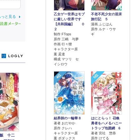
乙女ゲー世界はモブ
不老不死少女の苗床
もっと見る
に厳しい世界です
旅行記 ５
【共和国編】 ０
漫画 ふじはん
２
原作 ルナ・ウサ
制作 FTops
ギ
原作 三嶋 与夢
作画 行々狸
キャラクター原
案 孟達
y
構成 マツリ セ
イシロウ
4位
5位
結界師の一輪華 8
はにとらっ！ 召喚
著者 おだやか
勇者をハメるハニー
原作 クレハ
トラップ包囲網 6
キャラクター原
著者 宮社 惣恭
飯 十二
案 ボダックス
原作 けてる