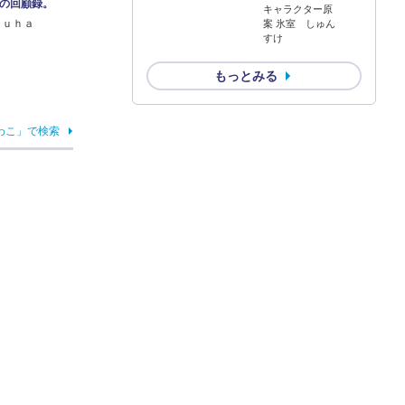
の回顧録。
キャラクター原
ｒｕｈａ
案 氷室 しゅん
すけ
もっとみる
わこ」で検索