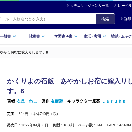
カテゴリ・ジャンル一覧
レーベル
検索
詳細
一般書
児童書
学習参考書
生活
実用
雑誌
ムック
・
・
やかしお宿に嫁入りします。8
かくりよの宿飯 あやかしお宿に嫁入り
す。8
著者
衣丘 わこ
原作
友麻碧
キャラクター原案
Ｌａｒｕｈａ
定価：
814
円 （本体
740
円＋税）
発売日：
2022年04月01日
判型：
Ｂ６判
ページ数：
144
ISBN：
978404