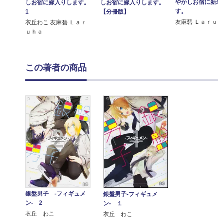
やかしお宿に新
しお宿に嫁入りします。
しお宿に嫁入りします。
す。
1
【分冊版】
友麻碧 Ｌａｒ
衣丘わこ 友麻碧 Ｌａｒ
ｕｈａ
この著者の商品
銀盤男子 -フィギュメ
銀盤男子‐フィギュメ
ン- 2
ン‐ １
衣丘 わこ
衣丘 わこ