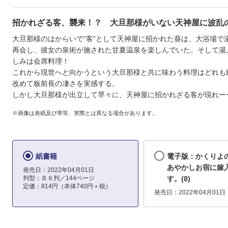
招かれざる客、襲来！？ 大旦那様がいない天神屋に波乱
大旦那様のはからいで”客”として天神屋に招かれた葵は、大浴場で
再会し、彼女の泉術が施された甘夏温泉を楽しんでいた。そして湯
しみは会席料理！
これから現世へと向かうという大旦那様と共に味わう料理はどれも
改めて板前長の凄さを実感する。
しかし大旦那様が出立して早々に、天神屋に招かれざる客が現れーー
※画像は表紙及び帯等、実際とは異なる場合があります。
紙書籍
電子版：かくり
あやかしお宿に嫁
発売日：2022年04月01日
判型：Ｂ６判／144ページ
す。(8)
定価：814円（本体740円＋税）
発売日：2022年04月01日