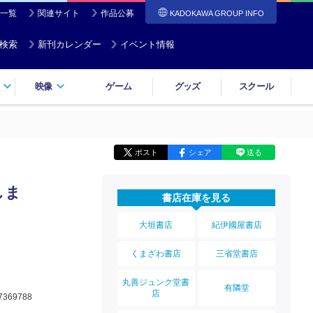
一覧
関連サイト
作品公募
KADOKAWA GROUP INFO
検索
新刊カレンダー
イベント情報
映像
ゲーム
グッズ
スクール
ポスト
シェア
送る
しま
書店在庫を見る
大垣書店
紀伊國屋書店
くまざわ書店
三省堂書店
丸善ジュンク堂書
有隣堂
店
7369788