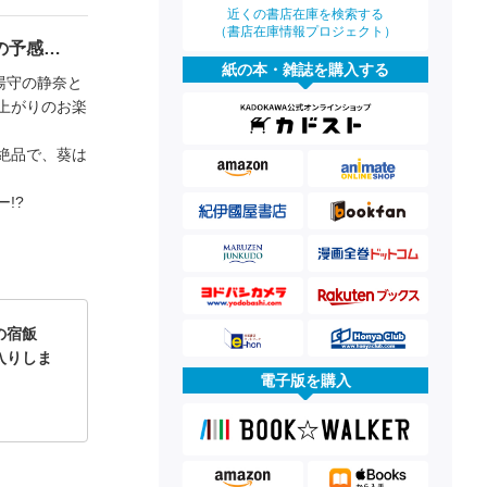
近くの書店在庫を検索する
（書店在庫情報プロジェクト）
の予感…
紙の本・雑誌を購入する
湯守の静奈と
上がりのお楽
絶品で、葵は
!?
よの宿飯
入りしま
電子版を購入