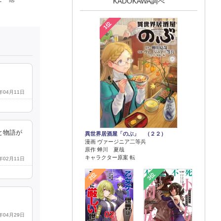
KADOKAWA調べ
1位
3年04月11日
と物語が
異世界居酒屋「のぶ」 （２２）
漫画 ヴァージニア二等兵
原作 蝉川 夏哉
キャラクター原案 転
3年02月11日
2位
3位
2年04月29日