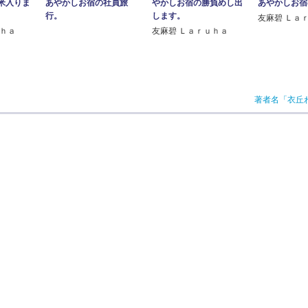
米入りま
やかしお宿の勝負めし出
あやかしお宿
あやかしお宿の社員旅
します。
行。
友麻碧 Ｌａ
ｕｈａ
友麻碧 Ｌａｒｕｈａ
著者名「衣丘