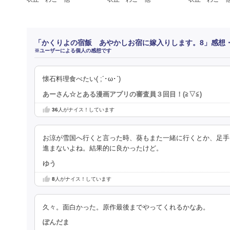
「かくりよの宿飯 あやかしお宿に嫁入りします。8」感想
※ユーザーによる個人の感想です
懐石料理食べたい( ;´･ω･`)
あーさん☆とある漫画アプリの審査員３回目！(⁠≧⁠▽⁠≦⁠)
36
人がナイス！しています
お涼が雪国へ行くと言った時、葵もまた一緒に行くとか、足手
進まないよね。結果的に良かったけど。
ゆう
8
人がナイス！しています
久々。面白かった。原作最後までやってくれるかなあ。
ぽんだま