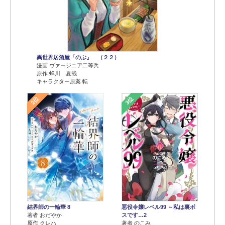
異世界居酒屋「のぶ」 （２２）
漫画 ヴァージニア二等兵
原作 蝉川 夏哉
キャラクター原案 転
2位
3位
結界師の一輪華 8
悪役令嬢レベル99 ～私は裏ボ
著者 おだやか
スです…2
原作 クレハ
著者 のこみ