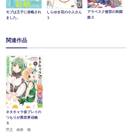
アラベスク後宮の和国
モブは王子に攻略され
しらゆき荘の小人さん
姫３
ました。
１
関連作品
ネタキャラ仮プレイの
つもりが異世界召喚
５
芹之 由奈 他