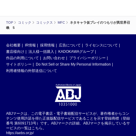
TOP
コミック
コミックス
MFC
ネタキャラ仮プレイのつもりが異世界召
喚 5
会社概要
IR情報
採用情報
広告について
ライセンスについて
書店様向け
法人様一括購入
KADOKAWAグループ
作品の利用について
お問い合わせ
プライバシーポリシー
サイトポリシー
Do Not Sell or Share My Personal Information
利用者情報の外部送信について
ABJマークは、この電子書店・電子書籍配信サービスが、著作権者からコン
テンツ使用許諾を得た正規版配信サービスであることを示す登録商標（登録
番号 第6091713号）です。ABJマークの詳細、ABJマークを掲示しているサ
ービスの一覧はこちら。
https://aebs.or.jp/