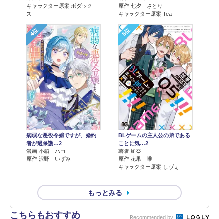
キャラクター原案 ボダック
原作 七夕 さとり
ス
キャラクター原案 Tea
4位
5位
病弱な悪役令嬢ですが、婚約
BLゲームの主人公の弟である
者が過保護…2
ことに気…2
漫画 小箱 ハコ
著者 加奈
原作 沢野 いずみ
原作 花果 唯
キャラクター原案 しヴぇ
もっとみる
こちらもおすすめ
Recommended by