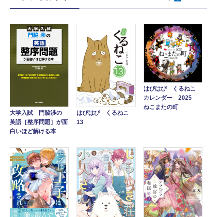
はぴはぴ くるねこ
カレンダー 2025
ねこまたの町
大学入試 門脇渉の
はぴはぴ くるねこ
英語［整序問題］が面
13
白いほど解ける本