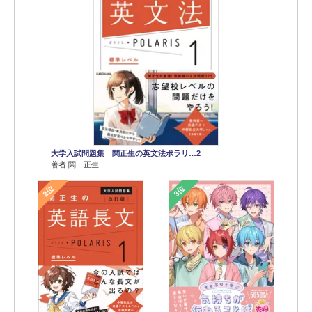
大学入試問題集 関正生の英文法ポラリ…2
著者 関 正生
2位
3位