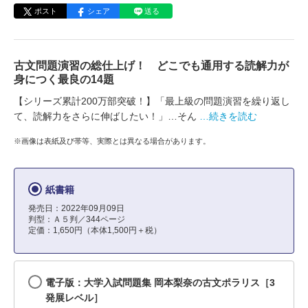
ポスト
シェア
送る
古文問題演習の総仕上げ！ どこでも通用する読解力が
身につく最良の14題
【シリーズ累計200万部突破！】「最上級の問題演習を繰り返し
て、読解力をさらに伸ばしたい！」…そん
…続きを読む
※画像は表紙及び帯等、実際とは異なる場合があります。
紙書籍
発売日：2022年09月09日
判型：Ａ５判／344ページ
定価：1,650円（本体1,500円＋税）
電子版：大学入試問題集 岡本梨奈の古文ポラリス［3
発展レベル］