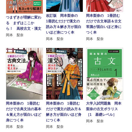
改訂版 岡本梨奈の
岡本梨奈の 1冊読む
つまずきが理解に変わ
1冊読むだけで漢文の
だけで古文単語＆古文
る まずはここか
読み方＆解き方が面白
常識が面白いほど身に
ら！ 高校古文・漢文
いほど身につく本
つく本
岡本 梨奈
岡本 梨奈
岡本 梨奈
岡本梨奈の 1冊読む
岡本梨奈の 1冊読む
大学入試問題集 岡本
だけで古典文法の基本
だけで漢文の読み方＆
梨奈の古文ポラリス
＆覚え方が面白いほど
解き方が面白いほど身
［1 基礎レベル］
身につく本
につく本
岡本 梨奈
岡本 梨奈
岡本 梨奈