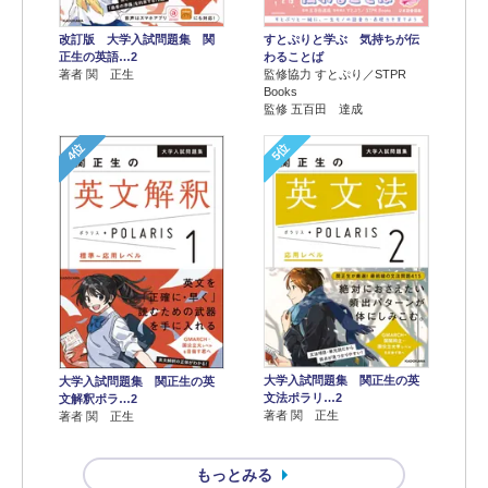
改訂版 大学入試問題集 関
すとぷりと学ぶ 気持ちが伝
正生の英語…2
わることば
著者 関 正生
監修協力 すとぷり／STPR
Books
監修 五百田 達成
4位
5位
大学入試問題集 関正生の英
大学入試問題集 関正生の英
文法ポラリ…2
文解釈ポラ…2
著者 関 正生
著者 関 正生
もっとみる