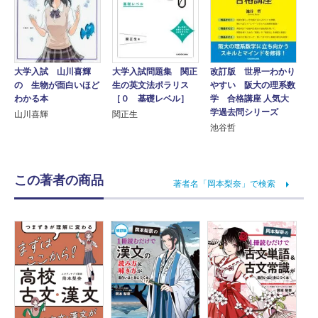
大学入試 山川喜輝
大学入試問題集 関正
改訂版 世界一わかり
の 生物が面白いほど
生の英文法ポラリス
やすい 阪大の理系数
わかる本
［０ 基礎レベル］
学 合格講座 人気大
学過去問シリーズ
山川喜輝
関正生
池谷哲
この著者の商品
著者名「岡本梨奈」で検索