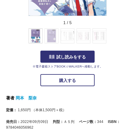
1
/
5
試し読みをする
※電子書籍ストアBOOK☆WALKERへ移動します。
購入する
著者
岡本 梨奈
定価：
1,650
円
（本体
1,500
円＋税）
発売日：
2022年09月09日
判型：
Ａ５判
ページ数：
344
ISBN：
9784046056962