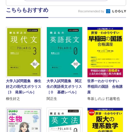
こちらもおすすめ
Recommended by
大学入試問題集 柳生
大学入試問題集 関正
世界一わかりやすい
好之の現代文ポラリス
生の英語長文ポラリス
早稲田の国語 合格講
［3 発展レベル］
［０ 基礎レベル］
座
柳生好之
関正生
隼坂しのぶ 打越竜也