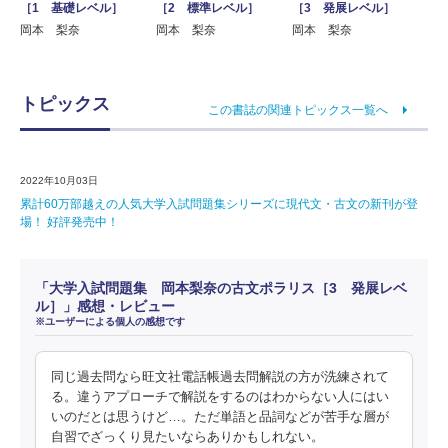
［1 基礎レベル］
［2 標準レベル］
［3 発展レベル］
岡本 梨奈
岡本 梨奈
岡本 梨奈
トピックス
この書誌の関連トピックス一覧へ
2022年10月03日
累計60万部越えの人気大学入試問題集シリーズに現代文・古文の新刊が登
場！ 好評発売中！
「大学入試問題集 岡本梨奈の古文ポラリス［3 発展レベ
ル］」感想・レビュー
※ユーザーによる個人の感想です
同じ過去問なら旺文社電話帳過去問解説の方が洗練されて
る。違うアプローチで解説をするのはわからない人にはい
いのだとは思うけど…。ただ単語と品詞などが苦手な層が
自習でざっくり見たいならありかもしれない。