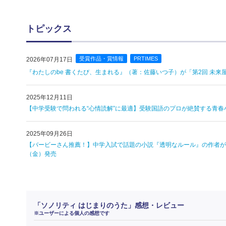
トピックス
受賞作品・賞情報
PRTIMES
2026年07月17日
『わたしのbe 書くたび、生まれる』（著：佐藤いつ子）が「第2回 未来
2025年12月11日
【中学受験で問われる“心情読解”に最適】受験国語のプロが絶賛する青春
2025年09月26日
【バービーさん推薦！】中学入試で話題の小説『透明なルール』の作者が、
（金）発売
「ソノリティ はじまりのうた」感想・レビュー
※ユーザーによる個人の感想です