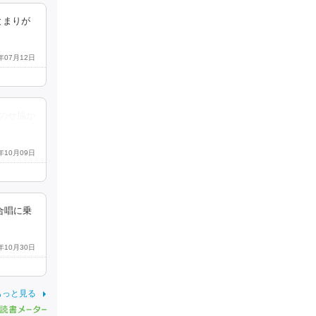
とまりが
2年07月12日
のせ描か
2年10月09日
合唱に乗
2年10月30日
もっと見る