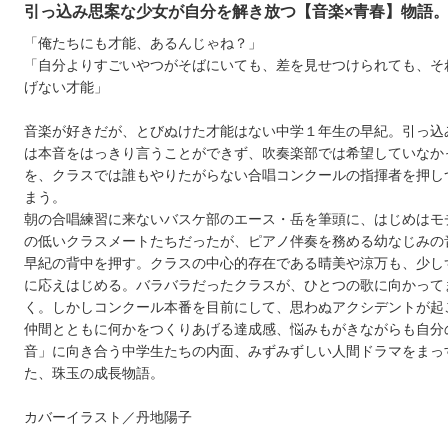
引っ込み思案な少女が自分を解き放つ【音楽×青春】物語
「俺たちにも才能、あるんじゃね？」
「自分よりすごいやつがそばにいても、差を見せつけられても、そ
げない才能」
音楽が好きだが、とびぬけた才能はない中学１年生の早紀。引っ込
は本音をはっきり言うことができず、吹奏楽部では希望していなか
を、クラスでは誰もやりたがらない合唱コンクールの指揮者を押し
まう。
朝の合唱練習に来ないバスケ部のエース・岳を筆頭に、はじめはモ
の低いクラスメートたちだったが、ピアノ伴奏を務める幼なじみの
早紀の背中を押す。クラスの中心的存在である晴美や涼万も、少し
に応えはじめる。バラバラだったクラスが、ひとつの歌に向かって
く。しかしコンクール本番を目前にして、思わぬアクシデントが起
仲間とともに何かをつくりあげる達成感、悩みもがきながらも自分
音」に向き合う中学生たちの内面、みずみずしい人間ドラマをまっ
た、珠玉の成長物語。
カバーイラスト／丹地陽子