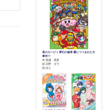
星のカービィ 夢幻の歯車 霧につつまれた大
事件!?
作 高瀬 美恵
絵 苅野 タウ
絵 ぽと
2位
3位