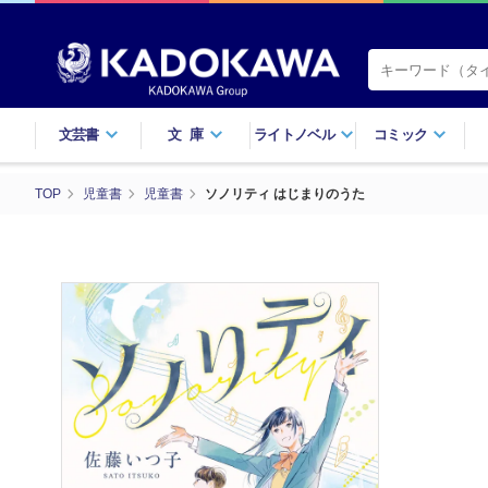
文芸書
文庫
ライトノベル
コミック
TOP
児童書
児童書
ソノリティ はじまりのうた