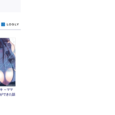
y
キ ～ママ
ができた話