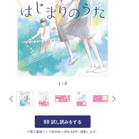
1
/
9
試し読みをする
※電子書籍ストアBOOK☆WALKERへ移動します。