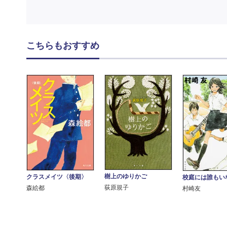
こちらもおすすめ
樹上のゆりかご
クラスメイツ〈後期〉
校庭には誰もい
荻原規子
森絵都
村崎友