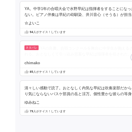
YA。中学1年の合唱大会で水野早紀は指揮者をすることにな
ない。ピアノ伴奏は早紀の幼馴染、井川音心（そうる）が担当
☆よいこ
94
人がナイス！しています
YAの良書。合唱コンクールを舞台に中学生が抱える
れる。おとなしくて引っ込み思案な早紀は指揮者を任された。
chimako
85
人がナイス！しています
清々しい感動で読了。おとなしく内気な早紀は吹奏楽部だから
り気にならないバスケ部員の岳と涼万。個性豊かな彼らの等身
ゆみねこ
79
人がナイス！しています