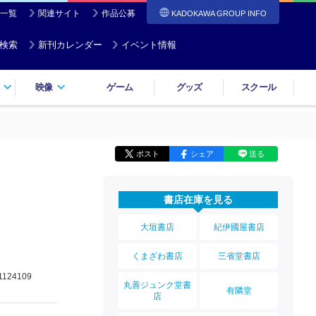
一覧
関連サイト
作品公募
KADOKAWA GROUP INFO
検索
新刊カレンダー
イベント情報
映像
ゲーム
グッズ
スクール
ポスト
シェア
送る
書店在庫を見る
大垣書店
紀伊國屋書店
くまざわ書店
三省堂書店
1124109
丸善ジュンク堂書
有隣堂
店