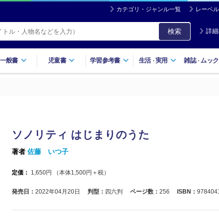
カテゴリ・ジャンル一覧
レーベル
検索
詳細
一般書
児童書
学習参考書
生活
実用
雑誌
ムック
・
・
ソノリティ はじまりのうた
著者
佐藤 いつ子
定価：
1,650
円 （本体
1,500
円＋税）
発売日：
2022年04月20日
判型：
四六判
ページ数：
256
ISBN：
978404