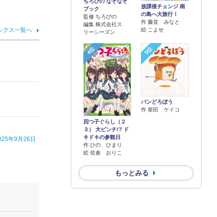
ちろぴの なぞなぞ
放課後チェンジ 南
ブック
の島へ大旅行！
監修 ちろぴの
作 藤並 みなと
編集 株式会社ス
ックス一覧へ
絵 こよせ
リーシーズン
4位
5位
パンどろぼう
作 柴田 ケイコ
四つ子ぐらし（２
３） 大ピンチ!? ド
キドキの参観日
5年9月26日
作 ひの ひまり
絵 佐倉 おりこ
もっとみる