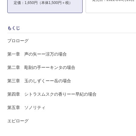
定価：1,650円（本体1,500円＋税）
もくじ
プロローグ
第一章 声の矢ーー涼万の場合
第二章 彫刻の手ーーキンタの場合
第三章 玉のしずくーー岳の場合
第四章 シトラスムスクの香りーー早紀の場合
第五章 ソノリティ
エピローグ