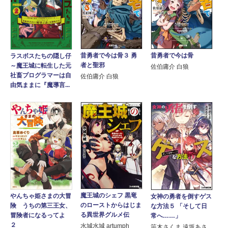
昔勇者で今は骨３ 勇
昔勇者で今は骨
ラスボスたちの隠し仔
者と聖邪
～魔王城に転生した元
佐伯庸介 白狼
社畜プログラマーは自
佐伯庸介 白狼
由気ままに『魔導言...
魔王城のシェフ 黒竜
やんちゃ姫さまの大冒
女神の勇者を倒すゲス
のローストからはじま
険 うちの第三王女、
な方法５ 「そして日
る異世界グルメ伝
冒険者になるってよ
常へ……」
２
水城水城 artumph
笹木さくま 遠坂あさ