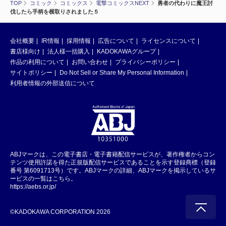
TOP
コミック
コミックス
電撃コミックスNEXT
勇者の代わりに魔王討
伐したら手柄を横取りされました５
会社概要
IR情報
採用情報
広告について
ライセンスについて
書店様向け
法人様一括購入
KADOKAWAグループ
作品の利用について
お問い合わせ
プライバシーポリシー
サイトポリシー
Do Not Sell or Share My Personal Information
利用者情報の外部送信について
ABJマークは、この電子書店・電子書籍配信サービスが、著作権者からコン
テンツ使用許諾を得た正規版配信サービスであることを示す登録商標（登録
番号 第6091713号）です。ABJマークの詳細、ABJマークを掲示しているサ
ービスの一覧はこちら。
https://aebs.or.jp/
©KADOKAWA CORPORATION 2026