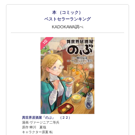
本 （コミック）
ベストセラーランキング
KADOKAWA調べ
1位
異世界居酒屋「のぶ」 （２２）
漫画 ヴァージニア二等兵
原作 蝉川 夏哉
キャラクター原案 転