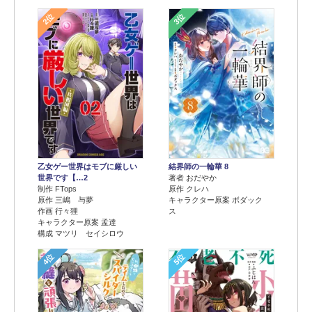
2位
3位
乙女ゲー世界はモブに厳しい
結界師の一輪華 8
世界です【…2
著者 おだやか
制作 FTops
原作 クレハ
原作 三嶋 与夢
キャラクター原案 ボダック
作画 行々狸
ス
キャラクター原案 孟達
構成 マツリ セイシロウ
4位
5位