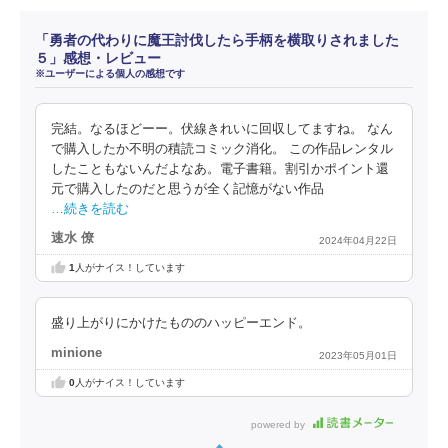
「勇者の代わりに魔王討伐したら手柄を横取りされました
５」感想・レビュー
※ユーザーによる個人の感想です
完結。なるほどーー。伏線きれいに回収してますね。 なん
で購入したか不明の積読コミック消化。 この作品レンタル
したこともないんだよなあ。電子書籍。割引かポイント還
元で購入したのだと思うが全く記憶がない作品
…続きを読む
速水 僚
2024年04月22日
1
人がナイス！しています
盛り上がりにかけたもののハッピーエンド。
minione
2023年05月01日
0
人がナイス！しています
powered by