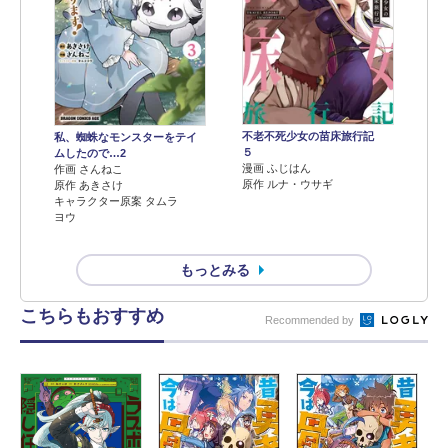
不老不死少女の苗床旅行記
私、蜘蛛なモンスターをテイ
５
ムしたので…2
漫画 ふじはん
作画 さんねこ
原作 ルナ・ウサギ
原作 あきさけ
キャラクター原案 タムラ
ヨウ
もっとみる
こちらもおすすめ
Recommended by