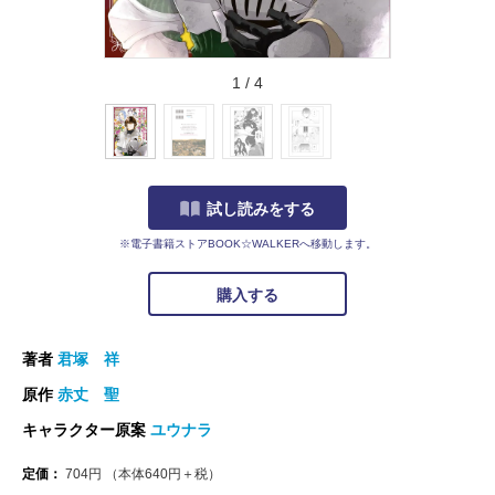
1
/
4
試し読みをする
※電子書籍ストアBOOK☆WALKERへ移動します。
購入する
著者
君塚 祥
原作
赤丈 聖
キャラクター原案
ユウナラ
定価：
704
円
（本体
640
円＋税）