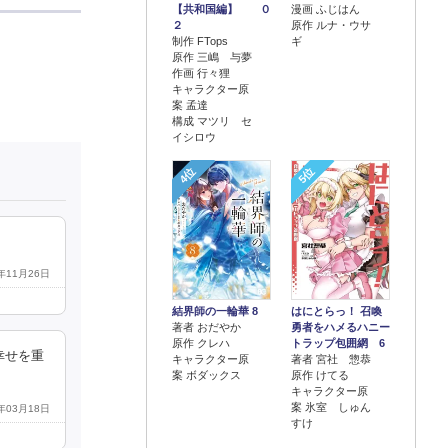
【共和国編】 ０
漫画 ふじはん
２
原作 ルナ・ウサ
制作 FTops
ギ
原作 三嶋 与夢
作画 行々狸
キャラクター原
案 孟達
構成 マツリ セ
イシロウ
4位
5位
3年11月26日
結界師の一輪華 8
はにとらっ！ 召喚
著者 おだやか
勇者をハメるハニー
原作 クレハ
トラップ包囲網 6
幸せを重
キャラクター原
著者 宮社 惣恭
案 ボダックス
原作 けてる
キャラクター原
案 氷室 しゅん
2年03月18日
すけ