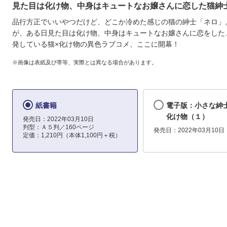
見た目は化け物、中身はキュートなお嬢さんに恋した猫紳
品行方正でいいやつだけど、どこか冷めた感じの猫の紳士「ネロ」
が、ある日見た目は化け物、中身はキュートなお嬢さんに恋をした
発している猫×化け物の異色ラブコメ、ここに開幕！
※画像は表紙及び帯等、実際とは異なる場合があります。
紙書籍
電子版：小さな紳
化け物（１）
発売日：2022年03月10日
判型：Ａ５判／160ページ
発売日：2022年03月10日
定価：1,210円（本体1,100円＋税）