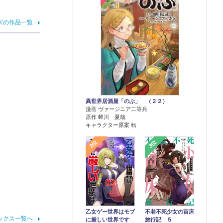
ズの作品一覧
異世界居酒屋「のぶ」 （２２）
漫画 ヴァージニア二等兵
原作 蝉川 夏哉
キャラクター原案 転
2位
3位
乙女ゲー世界はモブ
不老不死少女の苗床
ックス一覧へ
に厳しい世界です
旅行記 ５