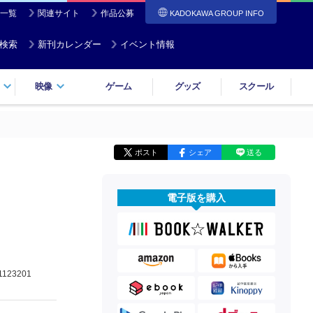
一覧
関連サイト
作品公募
KADOKAWA GROUP INFO
検索
新刊カレンダー
イベント情報
映像
ゲーム
グッズ
スクール
ポスト
シェア
送る
電子版を購入
1123201