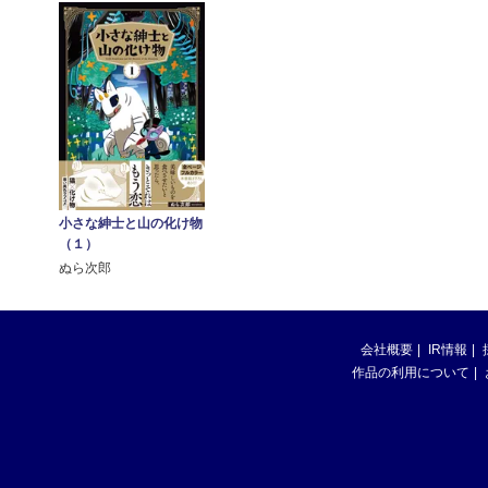
小さな紳士と山の化け物
（１）
ぬら次郎
会社概要
IR情報
作品の利用について