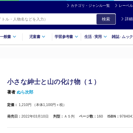
カテゴリ・ジャンル一覧
レーベル
検索
詳細
一般書
児童書
学習参考書
生活
実用
雑誌
ムック
・
・
小さな紳士と山の化け物（１）
著者
ぬら次郎
定価：
1,210
円 （本体
1,100
円＋税）
発売日：
2022年03月10日
判型：
Ａ５判
ページ数：
160
ISBN：
978404