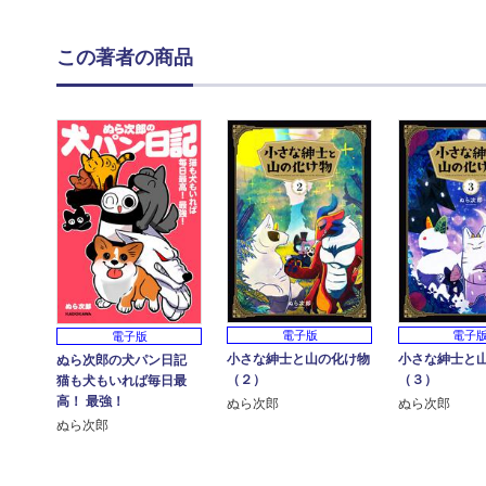
この著者の商品
電子版
電子
電子版
小さな紳士と山の化け物
小さな紳士と
ぬら次郎の犬パン日記
（２）
（３）
猫も犬もいれば毎日最
高！ 最強！
ぬら次郎
ぬら次郎
ぬら次郎