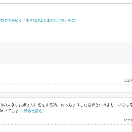
け物の恋を描く『小さな紳士と山の化け物』発売！
202
紳士が山の大きなお嬢さんに恋をする話。ねっちょりした恋愛というより、小さな
泣いてしま
…続きを読む
202