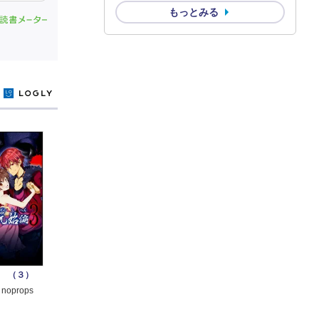
もっとみる
y
 （３）
oprops