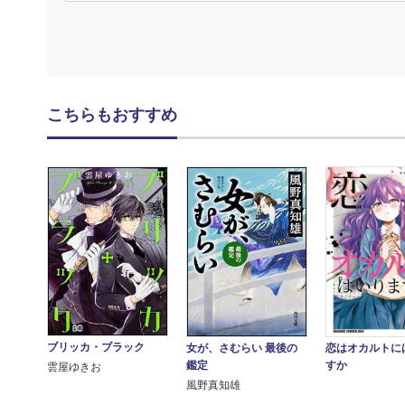
こちらもおすすめ
ブリッカ・ブラック
女が、さむらい 最後の
恋はオカルトに
鑑定
すか
雲屋ゆきお
風野真知雄