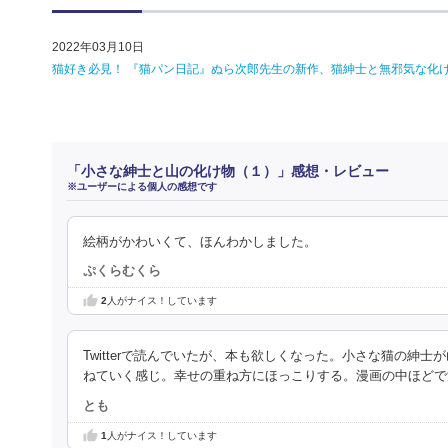
2022年03月10日
猫好き必見！ 『猫パン日記』ぬら次郎先生の新作、猫紳士と無邪気な化
「小さな紳士と山の化け物（１）」感想・レビュー
※ユーザーによる個人の感想です
絵柄がかわいくて、ほんわかしました。
ぷくらむくら
2
人がナイス！しています
Twitterで読んでいたが、本も欲しくなった。小さな猫の
ねていく感じ。幸せの重ね方にほっこりする。漫画の中ほどで
とも
1
人がナイス！しています