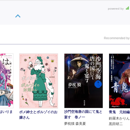
powered by
Recommended b
沙門空海唐の国にて鬼と
はいりま
ポメ紳士とボルゾイのお
青鬼 元始編
宴す 巻ノ一
嬢さん
鈴羅木かりん n
夢枕獏 森美夏
黒田研二