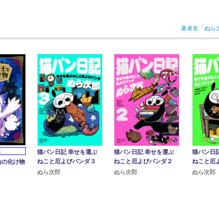
著者名「ぬら
版
猫パン日記 幸せを運ぶ
猫パン日記 幸せを運ぶ
猫パン日
ねこと厄よびパンダ３
ねこと厄よびパンダ２
ねこと厄
山の化け物
ぬら次郎
ぬら次郎
ぬら次郎