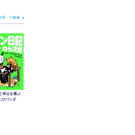
次郎」で検索
記 幸せを運ぶ
よびパンダ