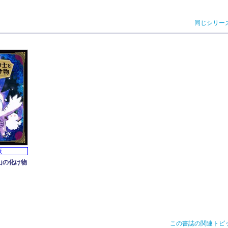
同じシリー
版
山の化け物
この書誌の関連トピ