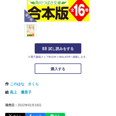
電子版
試し読みをする
※電子書籍ストアBOOK☆WALKERへ移動します。
購入する
作
このはな さくら
絵
高上 優里子
発売日：
2022年02月18日
ポスト
シェア
送る