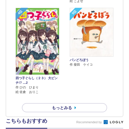
絵 こよせ
4位
5位
パンどろぼう
作 柴田 ケイコ
四つ子ぐらし（２３） 大ピン
チ!? …2
作 ひの ひまり
絵 佐倉 おりこ
もっとみる
こちらもおすすめ
Recommended by