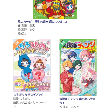
星のカービィ 夢幻の歯車 霧につつま…2
作 高瀬 美恵
絵 苅野 タウ
絵 ぽと
2位
3位
ちろぴの なぞなぞブック
監修 ちろぴの
放課後チェンジ 南の島へ大旅
編集 株式会社スリーシーズ
行！
ン
作 藤並 みなと