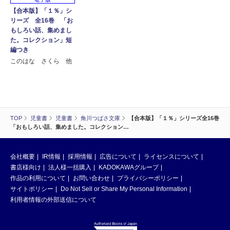
【合本版】「１％」シ
リーズ 全16巻 「お
もしろい話、集めまし
た。コレクション」短
編つき
このはな さくら 他
TOP
児童書
児童書
角川つばさ文庫
【合本版】「１％」シリーズ全16巻
「おもしろい話、集めました。コレクション…
会社概要
IR情報
採用情報
広告について
ライセンスについて
書店様向け
法人様一括購入
KADOKAWAグループ
作品の利用について
お問い合わせ
プライバシーポリシー
サイトポリシー
Do Not Sell or Share My Personal Information
利用者情報の外部送信について