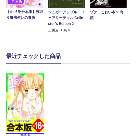
【4～6巻合本版】寝取
ゾク こわい本２ 奇
シュガーアップル・フ
り魔法使いの冒険
跡
ェアリーテイル Colle
ctor's Edition２
三川みり あき
最近チェックした商品
電子版