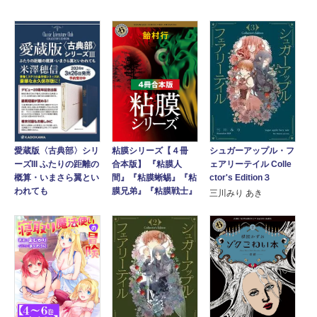
愛蔵版〈古典部〉シリ
粘膜シリーズ【４冊
シュガーアップル・フ
ーズIII ふたりの距離の
合本版】 『粘膜人
ェアリーテイル Colle
概算・いまさら翼とい
間』『粘膜蜥蜴』『粘
ctor's Edition３
われても
膜兄弟』『粘膜戦士』
三川みり あき