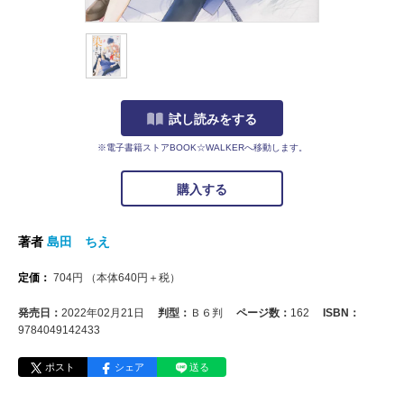
試し読みをする
※電子書籍ストアBOOK☆WALKERへ移動します。
購入する
著者
島田 ちえ
定価：
704
円
（本体
640
円＋税）
発売日：
2022年02月21日
判型：
Ｂ６判
ページ数：
162
ISBN：
9784049142433
ポスト
シェア
送る