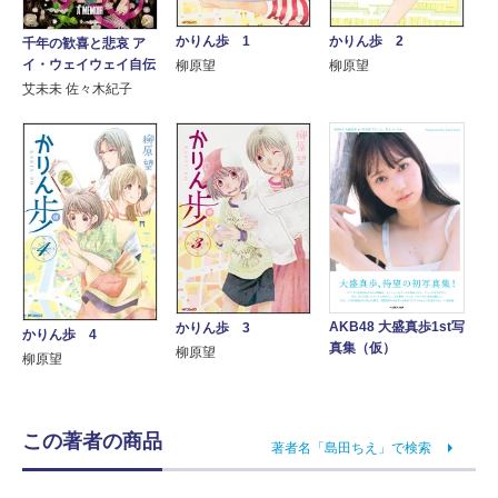
かりん歩 1
かりん歩 2
千年の歓喜と悲哀 ア
イ・ウェイウェイ自伝
柳原望
柳原望
艾未未 佐々木紀子
AKB48 大盛真歩1st写
かりん歩 3
かりん歩 4
真集（仮）
柳原望
柳原望
この著者の商品
著者名「島田ちえ」で検索