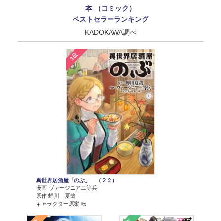
本 （コミック）
ベストセラーランキング
KADOKAWA調べ
1位
異世界居酒屋「のぶ」 （２２）
漫画 ヴァージニア二等兵
原作 蝉川 夏哉
キャラクター原案 転