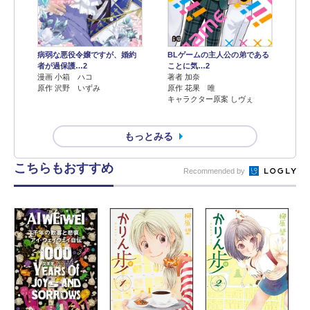
病弱な悪役令嬢ですが、婚約
BLゲームの主人公の弟である
者が過保護…2
ことに気…2
漫画 小箱 ハコ
著者 加奈
原作 沢野 いずみ
原作 花果 唯
キャラクター原案 しヴぇ
もっとみる
こちらもおすすめ
Recommended by