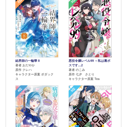
2位
3位
結界師の一輪華 8
悪役令嬢レベル99 ～私は裏ボ
著者 おだやか
スです…2
原作 クレハ
著者 のこみ
キャラクター原案 ボダック
原作 七夕 さとり
ス
キャラクター原案 Tea
4位
5位