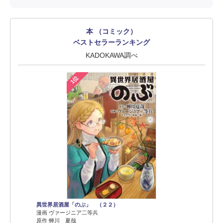
本 （コミック）
ベストセラーランキング
KADOKAWA調べ
1位
異世界居酒屋「のぶ」 （２２）
漫画 ヴァージニア二等兵
原作 蝉川 夏哉