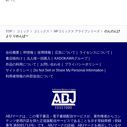
TOP
コミック
コミックス
MFコミックス アライブシリーズ
のんのんび
より りめんばー
会社概要
IR情報
採用情報
広告について
ライセンスについて
書店様向け
法人様一括購入
KADOKAWAグループ
作品の利用について
お問い合わせ
プライバシーポリシー
サイトポリシー
Do Not Sell or Share My Personal Information
利用者情報の外部送信について
ABJマークは、この電子書店・電子書籍配信サービスが、著作権者からコン
テンツ使用許諾を得た正規版配信サービスであることを示す登録商標（登録
番号 第6091713号）です。ABJマークの詳細、ABJマークを掲示しているサ