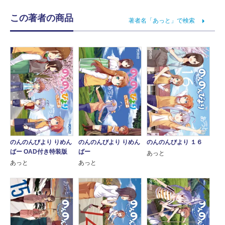
この著者の商品
著者名「あっと」で検索
のんのんびより りめん
のんのんびより りめん
のんのんびより １６
ばー OAD付き特装版
ばー
あっと
あっと
あっと