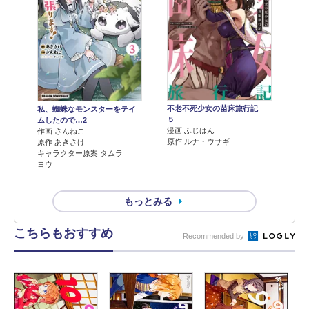
不老不死少女の苗床旅行記
私、蜘蛛なモンスターをテイ
５
ムしたので…2
漫画 ふじはん
作画 さんねこ
原作 ルナ・ウサギ
原作 あきさけ
キャラクター原案 タムラ
ヨウ
もっとみる
こちらもおすすめ
Recommended by