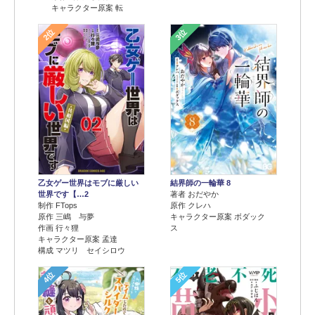
キャラクター原案 転
2位
3位
乙女ゲー世界はモブに厳しい
結界師の一輪華 8
世界です【…2
著者 おだやか
制作 FTops
原作 クレハ
原作 三嶋 与夢
キャラクター原案 ボダック
作画 行々狸
ス
キャラクター原案 孟達
構成 マツリ セイシロウ
4位
5位