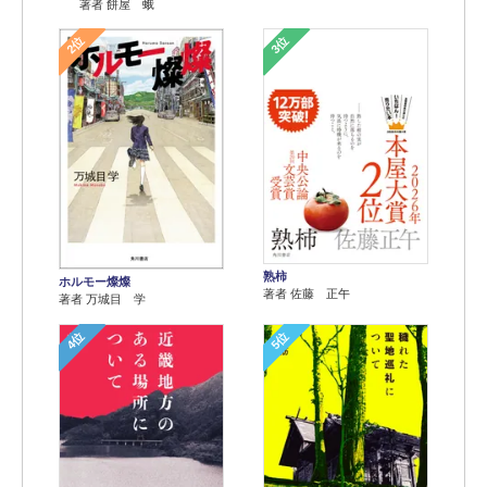
著者 餅屋 蛾
2位
3位
熟柿
ホルモー燦燦
著者 佐藤 正午
著者 万城目 学
4位
5位