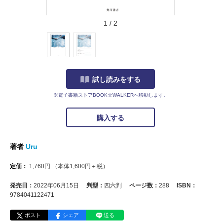
1
/
2
試し読みをする
※電子書籍ストアBOOK☆WALKERへ移動します。
購入する
著者
Uru
定価：
1,760
円
（本体
1,600
円＋税）
発売日：
2022年06月15日
判型：
四六判
ページ数：
288
ISBN：
9784041122471
ポスト
シェア
送る