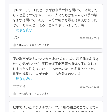
セレナーデ。TLだと、まずは相手の話を聞いて、確認した
ら？と思うのですが、この主人公たちはちゃんと相手の話
をまずは聞いていたし、自分の秘密も最初は言えなかった
けど、ちゃんと伝えることができていました。鈍
…続きを読む
ツン
2022年09月05日
108
人がナイス！しています
儚い歌声が魅力のシンガーUruさんの小説。表題作はありき
たりな気がしたが、意図せず不老不死の身体を手に入れて
しまった女性を描いた「しあわせの詩」が印象的だった。
息子が成長し、夫が年老いても自分は若いまま
…続きを読む
ウッディ
2022年10月12日
100
人がナイス！しています
献本で頂いたデジタルプルーフ。3編の物語の全てがとても