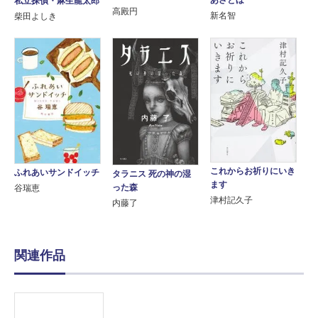
あさとほ
私立探偵・麻生龍太郎
高殿円
新名智
柴田よしき
これからお祈りにいき
ふれあいサンドイッチ
タラニス 死の神の湿
ます
った森
谷瑞恵
津村記久子
内藤了
関連作品