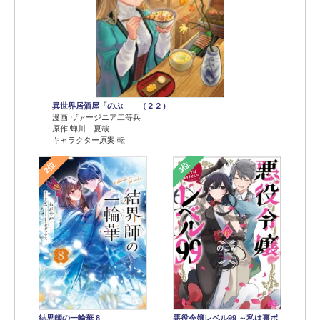
異世界居酒屋「のぶ」 （２２）
漫画 ヴァージニア二等兵
原作 蝉川 夏哉
キャラクター原案 転
2位
3位
結界師の一輪華 8
悪役令嬢レベル99 ～私は裏ボ