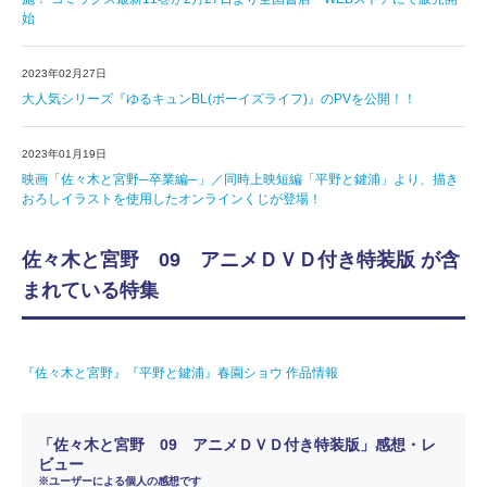
始
2023年02月27日
大人気シリーズ『ゆるキュンBL(ボーイズライフ)』のPVを公開！！
2023年01月19日
映画「佐々木と宮野─卒業編─」／同時上映短編「平野と鍵浦」より、描き
おろしイラストを使用したオンラインくじが登場！
佐々木と宮野 09 アニメＤＶＤ付き特装版 が含
まれている特集
『佐々木と宮野』『平野と鍵浦』春園ショウ 作品情報
「佐々木と宮野 09 アニメＤＶＤ付き特装版」感想・レ
ビュー
※ユーザーによる個人の感想です