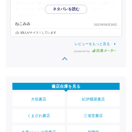
日デートで「謝らないで欲しいです 恋人だから」の所、ド
キドキだよっ(//∇//)💕観覧車でKiss♡しないんか〜い.ᐟ
…続きを読む
ねこみみ
2022年08月29日
13
人がナイス！しています
レビューをもっと見る
powered by
書店在庫を見る
大垣書店
紀伊國屋書店
くまざわ書店
三省堂書店