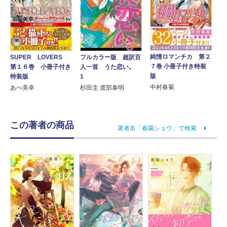
純情ロマンチカ 第２
SUPER LOVERS
フルカラー版 超訳百
７巻 小冊子付き特装
第１６巻 小冊子付き
人一首 うた恋い。
版
特装版
1
中村春菊
あべ美幸
杉田圭 渡部泰明
この著者の商品
著者名「春園ショウ」で検索