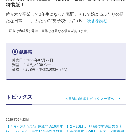
特装版！
佐々木が卒業して3年生になった宮野。そして始まるふたりの新
たな日常――。ふたりの"男子校生活"（B
…続きを読む
※画像は表紙及び帯等、実際とは異なる場合があります。
紙書籍
発売日：2022年07月27日
判型：Ｂ６判／130ページ
価格：4,378円（本体3,980円＋税）
トピックス
この書誌の関連トピックス一覧へ
2026年02月23日
【『佐々木と宮野』連載開始10周年！】2月23日より池袋で交通広告を実
施！ コミックス最新11巻が2月27日より全国書店・WEBストアにて販売開