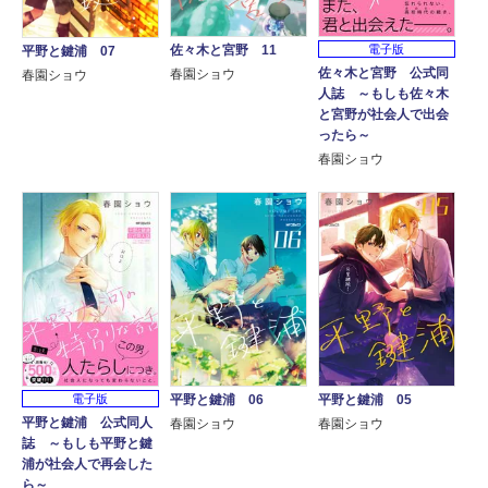
佐々木と宮野 11
電子版
平野と鍵浦 07
佐々木と宮野 公式同
春園ショウ
春園ショウ
人誌 ～もしも佐々木
と宮野が社会人で出会
ったら～
春園ショウ
電子版
平野と鍵浦 05
平野と鍵浦 06
平野と鍵浦 公式同人
春園ショウ
春園ショウ
誌 ～もしも平野と鍵
浦が社会人で再会した
ら～