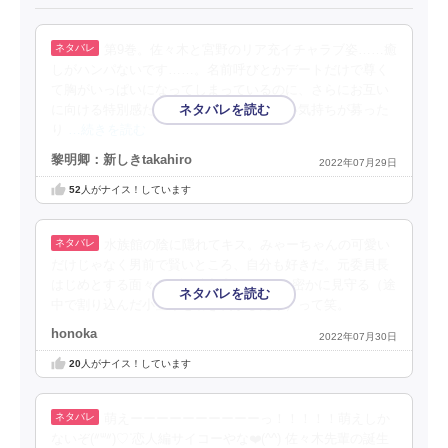
第9巻。佐々木と宮野のリア充イチャラブ姿……癒
しがハンパないです……。名前呼びとかデートだけで尊く
て胸がいっぱいになってしまっているのに、さらにお互い
に向ける特別感たっぷりな顔とか逢いたい気持ちが募った
り
…続きを読む
黎明卿：新しきtakahiro
2022年07月29日
52
人がナイス！しています
水族館の陰に隠れてキス。みゃーちゃんの可愛い
だけじゃなく男前で賢いところ、自分も好きだ。元委員長
はじめとする面々が2人の誕プレデートを密かに見守る（途
中で割り込んだ小笠原を引き剥がしたり）って笑。
honoka
2022年07月30日
20
人がナイス！しています
萌えーーーーーーーーーーっ！！！！！萌えしか
ないぞ(ᐥᐜᐥ)♡ᐝ恋人編サイコーやな❤️(^^) 佐々木先輩の誕生