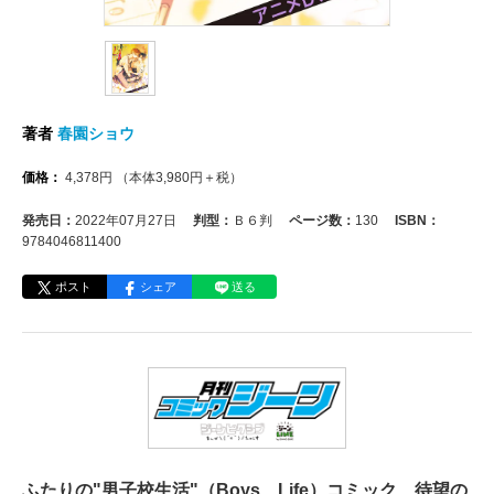
著者
春園ショウ
価格：
4,378
円
（本体
3,980
円＋税）
発売日：
2022年07月27日
判型：
Ｂ６判
ページ数：
130
ISBN：
9784046811400
ポスト
シェア
送る
ふたりの"男子校生活"（Boys Life）コミック、待望の