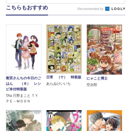
こちらもおすすめ
Recommended by
日常 （十） 特装版
衛宮さんちの今日のご
にゃこと博士
あらゐけいいち
はん （８） レシ
空次郎
ピ本付特装版
TAa 只野まこと ＴＹ
ＰＥ－ＭＯＯＮ