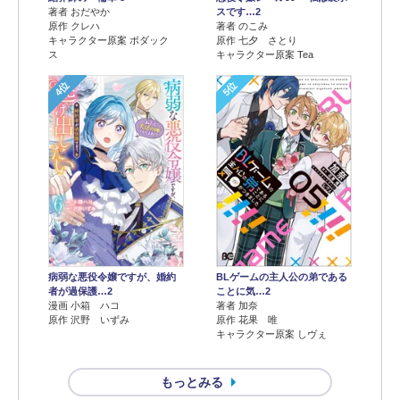
著者 おだやか
スです…2
原作 クレハ
著者 のこみ
キャラクター原案 ボダック
原作 七夕 さとり
ス
キャラクター原案 Tea
4位
5位
病弱な悪役令嬢ですが、婚約
BLゲームの主人公の弟である
者が過保護…2
ことに気…2
漫画 小箱 ハコ
著者 加奈
原作 沢野 いずみ
原作 花果 唯
キャラクター原案 しヴぇ
もっとみる