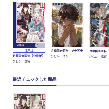
月華国奇医伝 第十五巻
電子版
月華国奇医伝
月華国奇医伝【分冊版】
ひむか 透留
ひむか 透留
ひむか 透留
最近チェックした商品