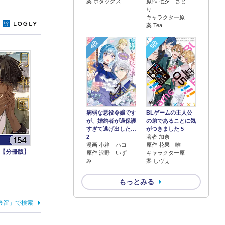
案 ボダックス
原作 七夕 さと
り
キャラクター原
y
案 Tea
4位
5位
病弱な悪役令嬢です
BLゲームの主人公
が、婚約者が過保護
の弟であることに気
すぎて逃げ出した…
がつきました 5
2
著者 加奈
漫画 小箱 ハコ
原作 花果 唯
【分冊版】
原作 沢野 いず
キャラクター原
み
案 しヴぇ
もっとみる
透留」で検索