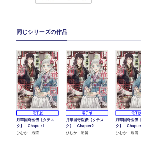
同じシリーズの作品
電子版
電子版
電子
月華国奇医伝【タテス
月華国奇医伝【タテス
月華国奇医伝
ク】 Chapter1
ク】 Chapter2
ク】 Chapter
ひむか 透留
ひむか 透留
ひむか 透留