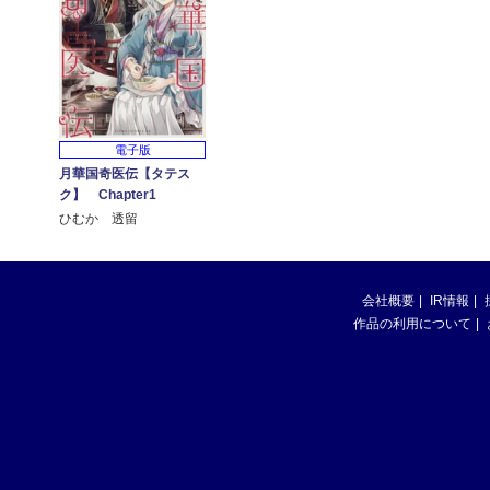
電子版
月華国奇医伝【タテス
ク】 Chapter1
ひむか 透留
会社概要
IR情報
作品の利用について