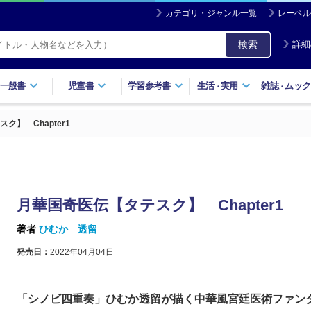
カテゴリ・ジャンル一覧
レーベル
検索
詳細
一般書
児童書
学習参考書
生活
実用
雑誌
ムック
・
・
ク】 Chapter1
月華国奇医伝【タテスク】 Chapter1
著者
ひむか 透留
発売日：
2022年04月04日
「シノビ四重奏」ひむか透留が描く中華風宮廷医術ファン