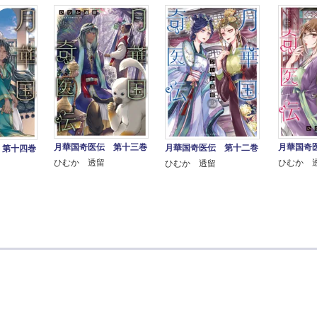
月華国奇
月華国奇医伝 第十三巻
月華国奇医伝 第十二巻
 第十四巻
ひむか 
ひむか 透留
ひむか 透留