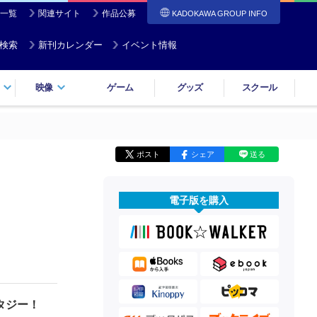
一覧
関連サイト
作品公募
KADOKAWA GROUP INFO
検索
新刊カレンダー
イベント情報
映像
ゲーム
グッズ
スクール
ポスト
シェア
送る
電子版を購入
タジー！