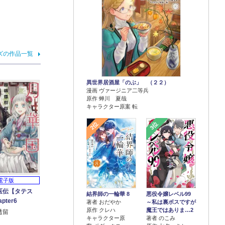
ズの作品一覧
異世界居酒屋「のぶ」 （２２）
漫画 ヴァージニア二等兵
原作 蝉川 夏哉
キャラクター原案 転
2位
3位
電子版
医伝【タテス
結界師の一輪華 8
悪役令嬢レベル99
pter6
著者 おだやか
～私は裏ボスですが
原作 クレハ
魔王ではありま…2
透留
キャラクター原
著者 のこみ