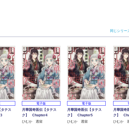
同じシリー
版
電子版
電子版
【タテス
月華国奇医伝【タテス
月華国奇医伝【タテス
月華国奇
3
ク】 Chapter4
ク】 Chapter5
ク】 Cha
ひむか 透留
ひむか 透留
ひむか 