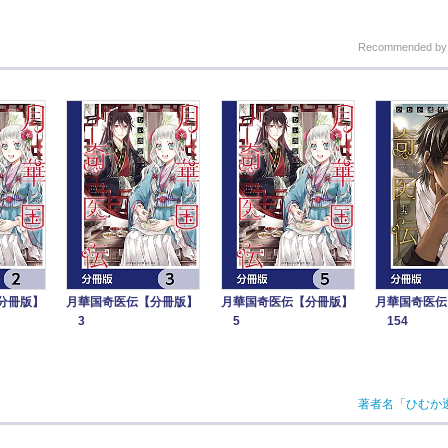
Recommended b
分冊版】
月華国奇医伝【分冊版】
月華国奇医伝【分冊版】
月華国奇医伝
3
5
154
著者名「ひむか