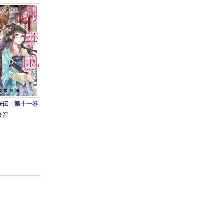
医伝 第十一巻
透留