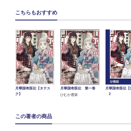
こちらもおすすめ
月華国奇医伝【タテス
月華国奇医伝 第一巻
月華国奇医伝【
ク】
2
ひむか透留
この著者の商品