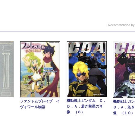
Recommended b
機動戦士ガンダム Ｃ．
ファントムブレイブ イ
機動戦士ガン
Ｄ．Ａ．若き彗星の肖
ヴォワール物語
Ｄ．Ａ．若き
像 （８）
像 （１０）