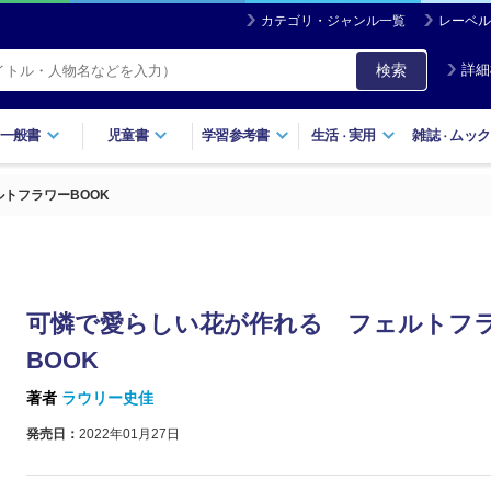
カテゴリ・ジャンル一覧
レーベル
検索
詳細
一般書
児童書
学習参考書
生活
実用
雑誌
ムック
・
・
トフラワーBOOK
可憐で愛らしい花が作れる フェルトフ
BOOK
著者
ラウリー史佳
発売日：
2022年01月27日