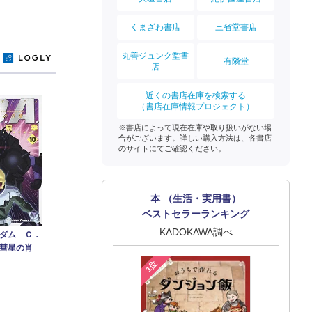
くまざわ書店
三省堂書店
丸善ジュンク堂書
y
有隣堂
店
近くの書店在庫を検索する
（書店在庫情報プロジェクト）
※書店によって現在在庫や取り扱いがない場
合がございます。詳しい購入方法は、各書店
のサイトにてご確認ください。
本 （生活・実用書）
ベストセラーランキング
KADOKAWA調べ
ダム Ｃ．
彗星の肖
1位