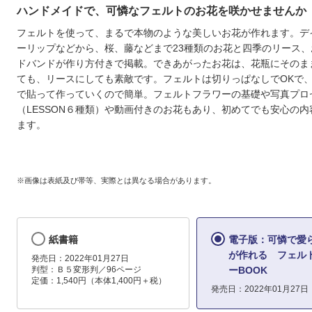
ハンドメイドで、可憐なフェルトのお花を咲かせませんか
フェルトを使って、まるで本物のような美しいお花が作れます。デ
ーリップなどから、桜、藤などまで23種類のお花と四季のリース、
ドバンドが作り方付きで掲載。できあがったお花は、花瓶にそのま
ても、リースにしても素敵です。フェルトは切りっぱなしでOKで
で貼って作っていくので簡単。フェルトフラワーの基礎や写真プロ
（LESSON６種類）や動画付きのお花もあり、初めてでも安心の
ます。
※画像は表紙及び帯等、実際とは異なる場合があります。
紙書籍
電子版：可憐で愛
が作れる フェル
発売日：2022年01月27日
判型：Ｂ５変形判／96ページ
ーBOOK
定価：1,540円（本体1,400円＋税）
発売日：2022年01月27日