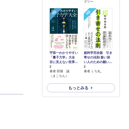
ズリー
4位
5位
宇宙一わかりやすい
超科学完全版 引き
「量子力学」大全
寄せの法則 疑い深
目に見えない世界…
い人のための願い…
2
2
著者 田畑 誠
著者 くろ丸。
（まこちん）
もっとみる