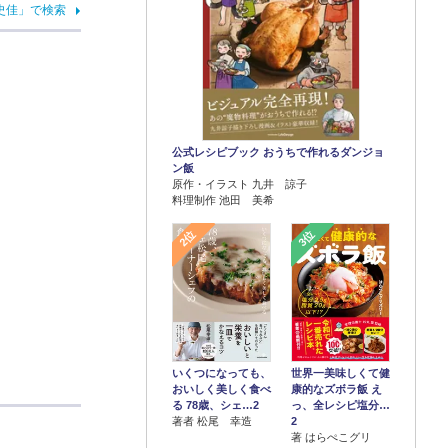
史佳」で検索
公式レシピブック おうちで作れるダンジョ
ン飯
原作・イラスト 九井 諒子
料理制作 池田 美希
2位
3位
世界一美味しくて健
いくつになっても、
康的なズボラ飯 え
おいしく美しく食べ
っ、全レシピ塩分…
る 78歳、シェ…2
2
著者 松尾 幸造
著 はらぺこグリ