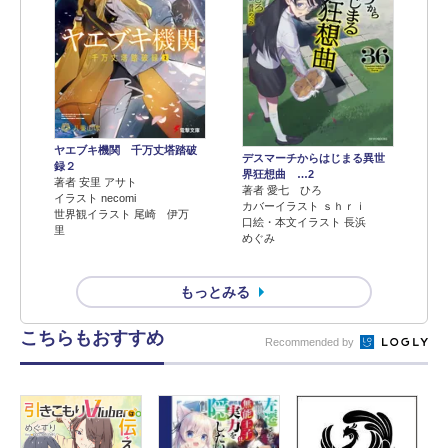
ヤエブキ機関 千万丈塔踏破
デスマーチからはじまる異世
録２
界狂想曲 …2
著者 安里 アサト
著者 愛七 ひろ
イラスト necomi
カバーイラスト ｓｈｒｉ
世界観イラスト 尾崎 伊万
口絵・本文イラスト 長浜
里
めぐみ
もっとみる
こちらもおすすめ
Recommended by