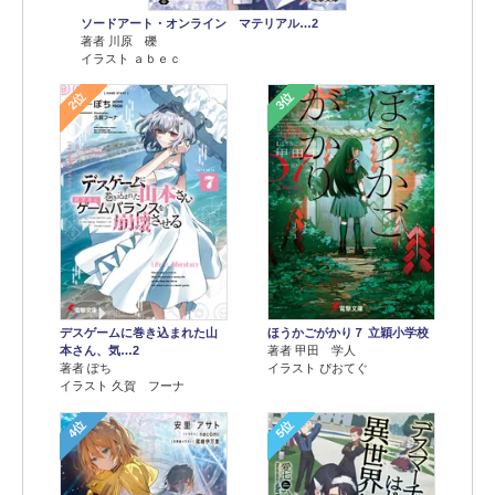
ソードアート・オンライン マテリアル…2
著者 川原 礫
イラスト ａｂｅｃ
2位
3位
デスゲームに巻き込まれた山
ほうかごがかり７ 立穎小学校
本さん、気…2
著者 甲田 学人
著者 ぽち
イラスト ぴおてぐ
イラスト 久賀 フーナ
4位
5位