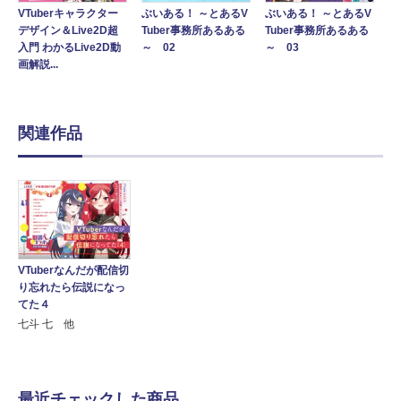
VTuberキャラクター
ぶいある！ ～とあるV
ぶいある！ ～とあるV
デザイン＆Live2D超
Tuber事務所あるある
Tuber事務所あるある
入門 わかるLive2D動
～ 02
～ 03
画解説...
関連作品
VTuberなんだが配信切
り忘れたら伝説になっ
てた４
七斗 七 他
最近チェックした商品