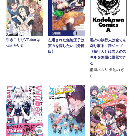
引きこもりVTuberは
左遷された無能王子は
黒衣の執行人は全てを
伝えたい2
実力を隠したい【分冊
刈り取る～謎ジョブ
版】
《執行人》は悪人のス
キルを無限に徴収でき
る...
郡司ネムリ 天池のぞ
む