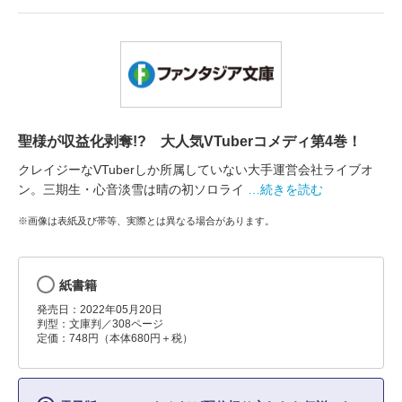
聖様が収益化剥奪!? 大人気VTuberコメディ第4巻！
クレイジーなVTuberしか所属していない大手運営会社ライブオ
ン。三期生・心音淡雪は晴の初ソロライ
…続きを読む
※画像は表紙及び帯等、実際とは異なる場合があります。
紙書籍
発売日：2022年05月20日
判型：文庫判／308ページ
定価：748円（本体680円＋税）