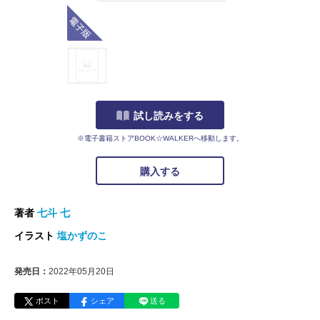
電子版
試し読みをする
※電子書籍ストアBOOK☆WALKERへ移動します。
購入する
著者
七斗 七
イラスト
塩かずのこ
発売日：
2022年05月20日
ポスト
シェア
送る