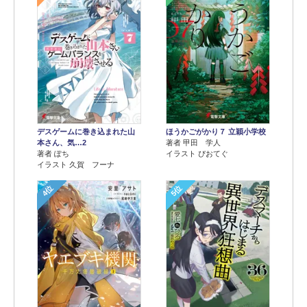
デスゲームに巻き込まれた山
ほうかごがかり７ 立穎小学校
本さん、気…2
著者 甲田 学人
著者 ぽち
イラスト ぴおてぐ
イラスト 久賀 フーナ
4位
5位