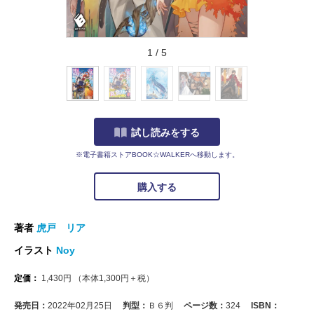
1
/
5
試し読みをする
※電子書籍ストアBOOK☆WALKERへ移動します。
購入する
著者
虎戸 リア
イラスト
Noy
定価：
1,430
円
（本体
1,300
円＋税）
発売日：
2022年02月25日
判型：
Ｂ６判
ページ数：
324
ISBN：