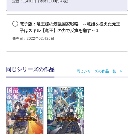
定価：1,430円（本体1,300円＋税）
電子版：竜王様の最強国家戦略 ～竜姫を従えた元王
子はスキル【竜王】の力で反旗を翻す～１
発売日：2022年02月25日
同じシリーズの作品
同じシリーズの作品一覧