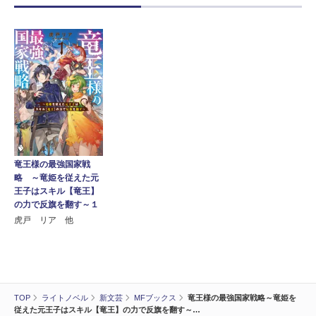
竜王様の最強国家戦
略 ～竜姫を従えた元
王子はスキル【竜王】
の力で反旗を翻す～１
虎戸 リア 他
TOP
ライトノベル
新文芸
MFブックス
竜王様の最強国家戦略～竜姫を
従えた元王子はスキル【竜王】の力で反旗を翻す～…