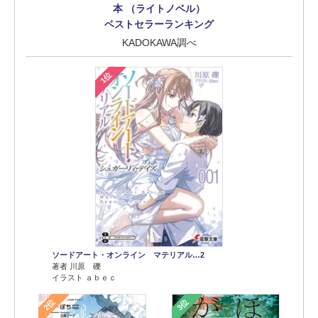
本 （ライトノベル）
ベストセラーランキング
KADOKAWA調べ
1位
ソードアート・オンライン マテリアル…2
著者 川原 礫
イラスト ａｂｅｃ
2位
3位