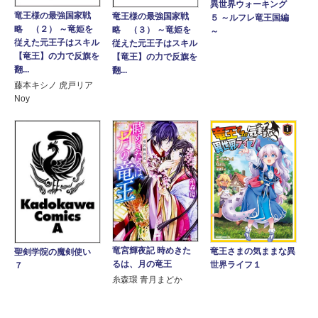
異世界ウォーキング
竜王様の最強国家戦
竜王様の最強国家戦
５ ～ルフレ竜王国編
略 （２） ～竜姫を
略 （３） ～竜姫を
～
従えた元王子はスキル
従えた元王子はスキル
【竜王】の力で反旗を
【竜王】の力で反旗を
翻...
翻...
藤本キシノ 虎戸リア
Noy
竜宮輝夜記 時めきた
竜王さまの気ままな異
聖剣学院の魔剣使い
るは、月の竜王
世界ライフ１
７
糸森環 青月まどか