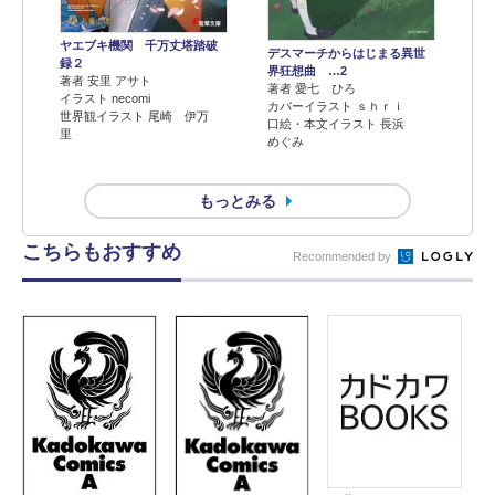
ヤエブキ機関 千万丈塔踏破
デスマーチからはじまる異世
録２
界狂想曲 …2
著者 安里 アサト
著者 愛七 ひろ
イラスト necomi
カバーイラスト ｓｈｒｉ
世界観イラスト 尾崎 伊万
口絵・本文イラスト 長浜
里
めぐみ
もっとみる
こちらもおすすめ
Recommended by