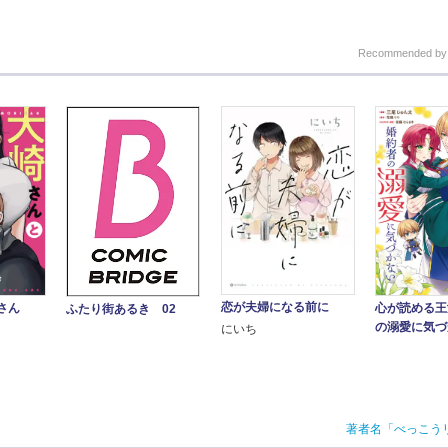
Recommended b
恋が夫婦になる前に
さん
心が読める王
ふたり街あるき 02
の溺愛に気づ
にいち
著者名「べっこう