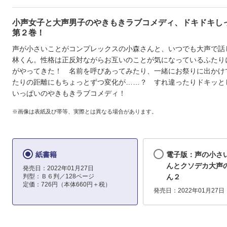
小声女子と大声男子のやきもきラブコメディ、ドキドキし
第２巻！
声が小さいことがコンプレックスの小森さんと、いつでも大声で話
林くん。性格は正反対ながらお互いのことが気になっているふたり
がやってきた！ 名前を呼びあってみたり、一緒にお祭りに出かけ
たりの距離にもちょっとずつ変化が……？ すれ違ったりドキッと
いっぱいのやきもきラブコメディ！
※画像は表紙及び帯等、実際とは異なる場合があります。
紙書籍
電子版：声の小さ
んとクソデカ大声
発売日：2022年01月27日
判型：Ｂ６判／128ページ
ん２
定価：726円（本体660円＋税）
発売日：2022年01月27日