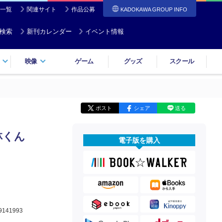
一覧
関連サイト
作品公募
KADOKAWA GROUP INFO
検索
新刊カレンダー
イベント情報
映像
ゲーム
グッズ
スクール
ポスト
シェア
送る
林くん
電子版を購入
9141993