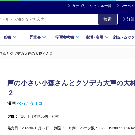
カテゴリ・ジャンル一覧
レーベル
検索
詳細
一般書
児童書
学習参考書
生活
実用
雑誌
ムック
・
・
さんとクソデカ大声の大林くん２
声の小さい小森さんとクソデカ大声の大
２
漫画
べっこうリコ
定価：
726
円 （本体
660
円＋税）
発売日：
2022年01月27日
判型：
Ｂ６判
ページ数：
128
ISBN：
978404