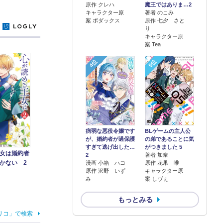
原作 クレハ
魔王ではありま…2
キャラクター原
著者 のこみ
案 ボダックス
原作 七夕 さと
y
り
キャラクター原
案 Tea
4位
5位
病弱な悪役令嬢です
BLゲームの主人公
が、婚約者が過保護
の弟であることに気
すぎて逃げ出した…
がつきました 5
女は婚約者
2
著者 加奈
かない 2
漫画 小箱 ハコ
原作 花果 唯
原作 沢野 いず
キャラクター原
み
案 しヴぇ
もっとみる
リコ」で検索