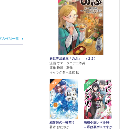
ズの作品一覧
異世界居酒屋「のぶ」 （２２）
漫画 ヴァージニア二等兵
原作 蝉川 夏哉
キャラクター原案 転
2位
3位
結界師の一輪華 8
悪役令嬢レベル99
著者 おだやか
～私は裏ボスですが