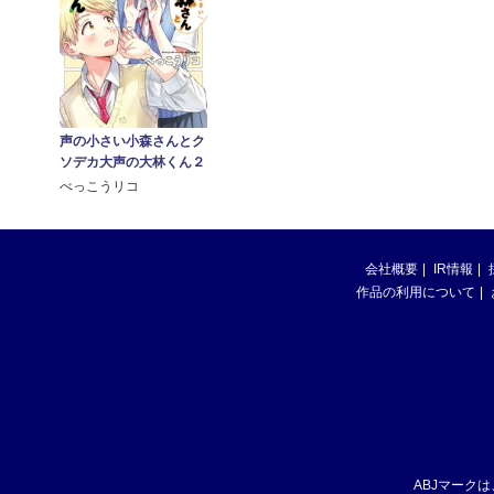
声の小さい小森さんとク
ソデカ大声の大林くん２
べっこうリコ
会社概要
IR情報
作品の利用について
ABJマーク