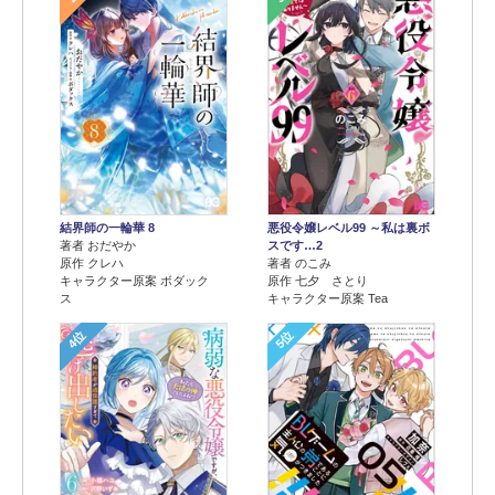
結界師の一輪華 8
悪役令嬢レベル99 ～私は裏ボ
著者 おだやか
スです…2
原作 クレハ
著者 のこみ
キャラクター原案 ボダック
原作 七夕 さとり
ス
キャラクター原案 Tea
4位
5位