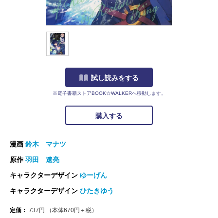
試し読みをする
※電子書籍ストアBOOK☆WALKERへ移動します。
購入する
漫画
鈴木 マナツ
原作
羽田 遼亮
キャラクターデザイン
ゆーげん
キャラクターデザイン
ひたきゆう
定価：
737
円
（本体
670
円＋税）