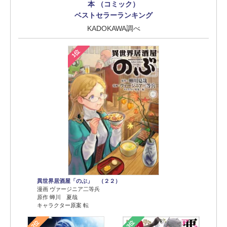
本 （コミック）
ベストセラーランキング
KADOKAWA調べ
1位
異世界居酒屋「のぶ」 （２２）
漫画 ヴァージニア二等兵
原作 蝉川 夏哉
キャラクター原案 転
2位
3位