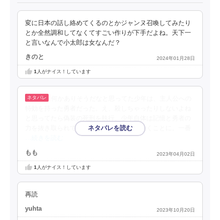
変に日本の話し絡めてくるのとかジャンヌ召喚してみたり
とか全然調和してなくてすごい作りが下手だよね。天下一
と言いなんで小太郎は女なんだ？
きのと
2024年01月28日
1
人がナイス！しています
何かありそうだなと思ってた少年は、主人公への
特効を持った勇者だった。え、殺しちゃったりしないよね
と思ってたら偽装の死刑を執行。少年自体は記憶と勇者の
力を抜き取られて、鍛冶師見習いとして働くことに。一番
…続きを読む
もも
2023年04月02日
1
人がナイス！しています
再読
yuhta
2023年10月20日