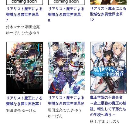
リアリスト魔王による
リアリスト魔王による
リアリスト魔王による
聖域なき異世界改革
聖域なき異世界改革
聖域なき異世界改革
12
7
8
鈴木マナツ 羽田遼亮
ゆーげん ひたきゆう
魔王学院の不適合者
リアリスト魔王による
リアリスト魔王による
～史上最強の魔王の始
聖域なき異世界改革IV
聖域なき異世界改革Ｉ
祖、転生して子孫たち
羽田遼亮 ひたきゆう
羽田遼亮 ゆーげん
の学校へ通う～
ゆーげん
秋 しずまよしのり