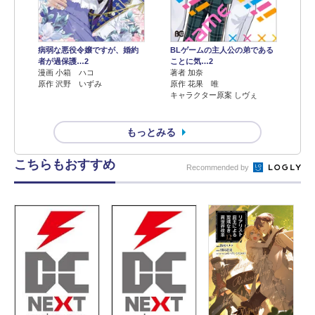
病弱な悪役令嬢ですが、婚約
BLゲームの主人公の弟である
者が過保護…2
ことに気…2
漫画 小箱 ハコ
著者 加奈
原作 沢野 いずみ
原作 花果 唯
キャラクター原案 しヴぇ
もっとみる
こちらもおすすめ
Recommended by