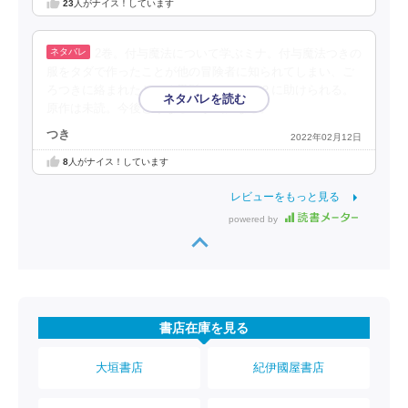
23
人がナイス！しています
2巻。付与魔法について学ぶミナ。付与魔法つきの
服をタダで作ったことが他の冒険者に知られてしまい、ご
ろつきに絡まれたところ黒髪のヒーロー？に助けられる。
原作は未読。今後どうなるのか気になる。
つき
2022年02月12日
8
人がナイス！しています
レビューをもっと見る
powered by
書店在庫を見る
大垣書店
紀伊國屋書店