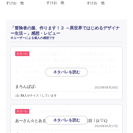
すけお 他
すけお 他
すけお 他
「冒険者の服、作ります！２ ～異世界ではじめるデザイナ
ー生活～」感想・レビュー
※ユーザーによる個人の感想です
ミサンガの謎解きと、ミナの付与魔法の操りか
た。少しずつ少しずつ腕があがり、ミナもそれなりに噂さ
れるように。デザインだけでない、誰かのため、着る人の
為、それは何か？を知る。そして、そこで知るビジネスと
し
…続きを読む
まろんぱぱ♪
2023年08月29日
33
人がナイス！しています
主人公が作る服が凄すぎていく話。
あーさん☆とある漫画アプリの審査員３回目！(⁠≧⁠▽⁠≦⁠)
2024年05月17日