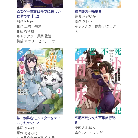
乙女ゲー世界はモブに厳しい
結界師の一輪華 8
世界です【…2
著者 おだやか
制作 FTops
原作 クレハ
原作 三嶋 与夢
キャラクター原案 ボダック
作画 行々狸
ス
キャラクター原案 孟達
構成 マツリ セイシロウ
4位
5位
不老不死少女の苗床旅行記
私、蜘蛛なモンスターをテイ
５
ムしたので…2
漫画 ふじはん
作画 さんねこ
原作 ルナ・ウサギ
原作 あきさけ
キャラクター原案 タムラ