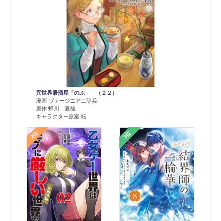
異世界居酒屋「のぶ」 （２２）
漫画 ヴァージニア二等兵
原作 蝉川 夏哉
キャラクター原案 転
2位
3位