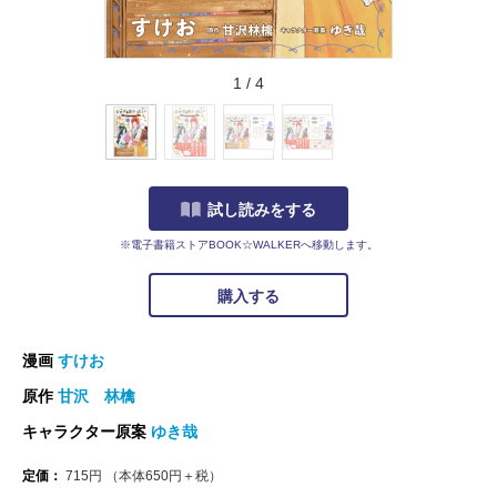
1
/
4
試し読みをする
※電子書籍ストアBOOK☆WALKERへ移動します。
購入する
漫画
すけお
原作
甘沢 林檎
キャラクター原案
ゆき哉
定価：
715
円
（本体
650
円＋税）