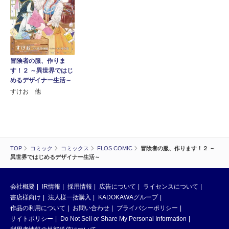
冒険者の服、作りま
す！２ ～異世界ではじ
めるデザイナー生活～
すけお 他
TOP
コミック
コミックス
FLOS COMIC
冒険者の服、作ります！２ ～
異世界ではじめるデザイナー生活～
会社概要
IR情報
採用情報
広告について
ライセンスについて
書店様向け
法人様一括購入
KADOKAWAグループ
作品の利用について
お問い合わせ
プライバシーポリシー
サイトポリシー
Do Not Sell or Share My Personal Information