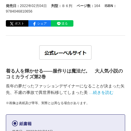
発売日：
2022年02月04日
判型：
Ｂ６判
ページ数：
164
ISBN：
9784046810656
ポスト
シェア
送る
着る人を輝かせる――服作りは魔法だ。 大人気小説の
コミカライズ第2巻
長年の夢だったファッションデザイナーになることが決まった矢
先、不慮の事故で異世界転移してしまった美
…続きを読む
※画像は表紙及び帯等、実際とは異なる場合があります。
紙書籍