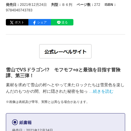
発売日：
2021年12月24日
判型：
Ｂ６判
ページ数：
272
ISBN：
9784040743783
ポスト
シェア
送る
雪山でVSドラゴン!? モフモフ+αと最強を目指す冒険
譚、第三弾！
素材を求めて雪山の村へとやって来たロックたちは雪景色を楽し
んだのもつかの間、村に隠された秘密を知っ
…続きを読む
※画像は表紙及び帯等、実際とは異なる場合があります。
紙書籍
発売日：2021年12月24日