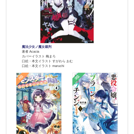
魔法少女ノ魔女裁判
著者 Acacia
カバーイラスト 梅まろ
口絵・本文イラスト すがわら おむ
口絵・本文イラスト maruchi
2位
3位