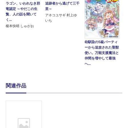
ラゴン、いわれなき邪
追跡者から逃げて三千
竜認定 ～やだこの生
里～
贄、人の話を聞いて
アネコユサギ 村上ゆ
く...
いち
榎本快晴 しゅがお
幼馴染のS級パーティ
ーから追放された聖獣
使い。万能支援魔法と
仲間を増やして最強
へ...
関連作品