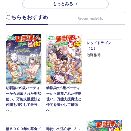
もっとみる
こちらもおすすめ
Recommended by
レッドドラゴン
（１）
池野雅博
幼馴染のS級パーティ
幼馴染のS級パーティ
ーから追放された聖獣
ーから追放された聖獣
使い。万能支援魔法と
使い。万能支援魔法と
仲間を増やして最強
仲間を増やして最強
へ...
へ...
齢５０００年の草食ド
毒使いの逃亡者 2 ～