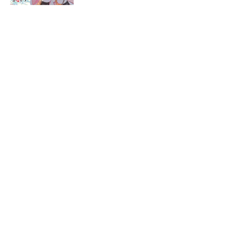
幼馴染のS級パーティ
ーから追放された聖獣
使い。万能支援魔法と
仲間を増やして最強
へ！３
かなりつ 他
TOP
ライトノベル
新文芸
ドラゴンノベルス
幼馴染のS級パーティーか
ら追放された聖獣使い。万能支援魔法と仲間を増やして…
会社概要
IR情報
採用情報
広告について
ライセンスについて
書店様向け
法人様一括購入
KADOKAWAグループ
作品の利用について
お問い合わせ
プライバシーポリシー
サイトポリシー
Privacy Settings
利用者情報の外部送信について