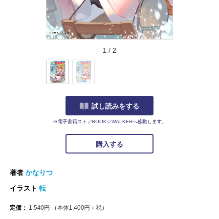
1
/
2
試し読みをする
※電子書籍ストアBOOK☆WALKERへ移動します。
購入する
著者
かなりつ
イラスト
転
定価：
1,540
円
（本体
1,400
円＋税）