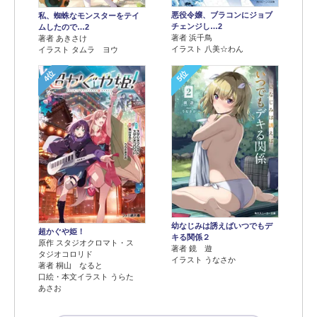
悪役令嬢、ブラコンにジョブ
私、蜘蛛なモンスターをテイ
チェンジし…2
ムしたので…2
著者 浜千鳥
著者 あきさけ
イラスト 八美☆わん
イラスト タムラ ヨウ
4位
5位
幼なじみは誘えばいつでもデ
超かぐや姫！
キる関係２
原作 スタジオクロマト・ス
著者 鏡 遊
タジオコロリド
イラスト うなさか
著者 桐山 なると
口絵・本文イラスト うらた
あさお