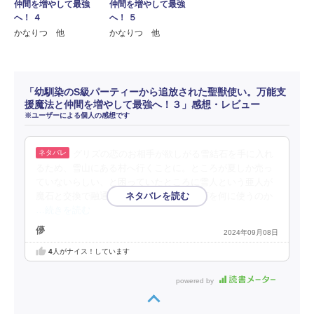
仲間を増やして最強
仲間を増やして最強
へ！ ４
へ！ ５
かなりつ 他
かなりつ 他
「幼馴染のS級パーティーから追放された聖獣使い。万能支
援魔法と仲間を増やして最強へ！３」感想・レビュー
※ユーザーによる個人の感想です
グリズの恋のお相手が欲しがる雪結石を手に入れ
るため、雪山にある村へ行くことに。ところが夏しか売っ
ていないらしい、と困っていたところに雪人という亜人が
魔石と交換で融通してくれることに。魔石を何に使うのか
…続きを読む
儚
2024年09月08日
4
人がナイス！しています
powered by